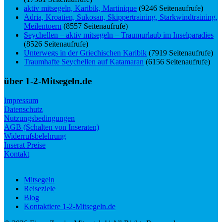
aktiv mitsegeln, Karibik, Martinique
(9246 Seitenaufrufe)
Adria, Kroatien, Sukosan, Skippertraining, Starkwindtraining,
Meilentoern
(8557 Seitenaufrufe)
Seychellen – aktiv mitsegeln – Traumurlaub im Inselparadies
(8526 Seitenaufrufe)
Unterwegs in der Griechischen Karibik
(7919 Seitenaufrufe)
Traumhafte Seychellen auf Katamaran
(6156 Seitenaufrufe)
über 1-2-Mitsegeln.de
Impressum
Datenschutz
Nutzungsbedingungen
AGB (Schalten von Inseraten)
Widerrufsbelehrung
Inserat Preise
Kontakt
Mitsegeln
Reiseziele
Blog
Kontaktiere 1-2-Mitsegeln.de