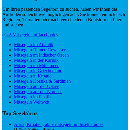
Um Ihren passenden Segeltörn zu suchen, haben wir Ihnen das
Auffinden so leicht wie möglich gemacht. Sie können einfach nach
Regionen, Törnarten oder nach verschiedenen Bootsformen filtern
und suchen
>
1-2-Mitsegeln auf facebook
<
Mitsegeln im Atlantik
Mitsegeln Binnen Gewässer
Mitsegeln im Indischer Ozean
Mitsegeln in der Karibik
Mitsegeln im Mittelmeer
Mitsegeln in Griechenland
Mitsegeln in Kroatien
Mitsegeln Korsika & Sardinien
Mitsegeln auf der Ostsee
Mitsegeln auf der Nordsee
Mitsegeln im Pazifik
Mitsegeln Weltweit
Top Segeltörns
Adria, Kroatien, aktiv mitsegeln im Inselparadies,
(17561 Seitenaufrufe)