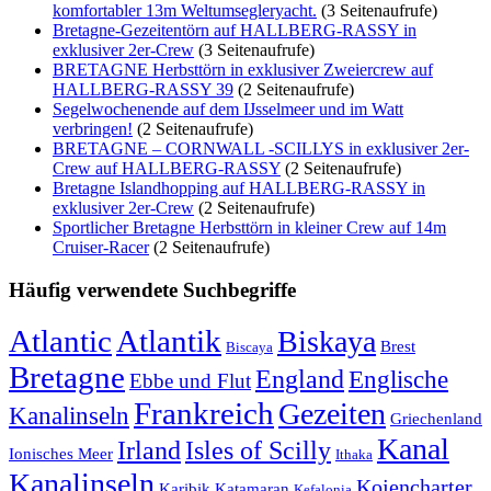
komfortabler 13m Weltumsegleryacht.
(3 Seitenaufrufe)
Bretagne-Gezeitentörn auf HALLBERG-RASSY in
exklusiver 2er-Crew
(3 Seitenaufrufe)
BRETAGNE Herbsttörn in exklusiver Zweiercrew auf
HALLBERG-RASSY 39
(2 Seitenaufrufe)
Segelwochenende auf dem IJsselmeer und im Watt
verbringen!
(2 Seitenaufrufe)
BRETAGNE – CORNWALL -SCILLYS in exklusiver 2er-
Crew auf HALLBERG-RASSY
(2 Seitenaufrufe)
Bretagne Islandhopping auf HALLBERG-RASSY in
exklusiver 2er-Crew
(2 Seitenaufrufe)
Sportlicher Bretagne Herbsttörn in kleiner Crew auf 14m
Cruiser-Racer
(2 Seitenaufrufe)
Häufig verwendete Suchbegriffe
Atlantic
Atlantik
Biskaya
Brest
Biscaya
Bretagne
England
Englische
Ebbe und Flut
Frankreich
Gezeiten
Kanalinseln
Griechenland
Kanal
Irland
Isles of Scilly
Ionisches Meer
Ithaka
Kanalinseln
Kojencharter
Karibik
Katamaran
Kefalonia