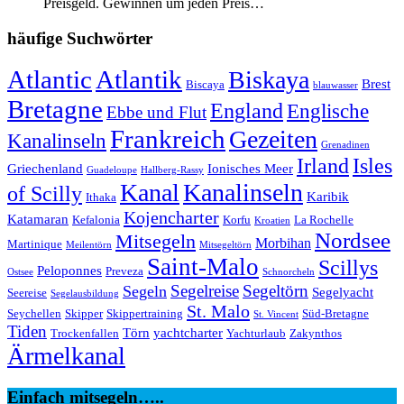
Preisgeld. Gewinnen um jeden Preis…
häufige Suchwörter
Atlantic
Atlantik
Biskaya
Brest
Biscaya
blauwasser
Bretagne
England
Englische
Ebbe und Flut
Frankreich
Gezeiten
Kanalinseln
Grenadinen
Irland
Isles
Griechenland
Ionisches Meer
Guadeloupe
Hallberg-Rassy
Kanal
Kanalinseln
of Scilly
Karibik
Ithaka
Kojencharter
Katamaran
Kefalonia
Korfu
La Rochelle
Kroatien
Nordsee
Mitsegeln
Morbihan
Martinique
Meilentörn
Mitsegeltörn
Saint-Malo
Scillys
Peloponnes
Preveza
Ostsee
Schnorcheln
Segeltörn
Segeln
Segelreise
Segelyacht
Seereise
Segelausbildung
St. Malo
Seychellen
Skipper
Skippertraining
Süd-Bretagne
St. Vincent
Tiden
Törn
yachtcharter
Trockenfallen
Yachturlaub
Zakynthos
Ärmelkanal
Einfach mitsegeln…..