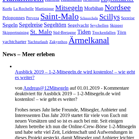
Nordsee
Mitsegeln
Morbihan
Korfu
La Rochelle
Martinique
Saint-Malo
Scillys
Peloponnes
Preveza
Seereise
Schnorcheln
Segeltörn
Segeln
Segelreise
Segelyacht
Seychellen
Skipper
St. Malo
Tiden
Törn
Skippertraining
Süd-Bretagne
Trockenfallen
Ärmelkanal
yachtcharter
Yachturlaub
Zakynthos
News – Meer erleben
Ausblick 2019 – 1-2-Mitsegeln.de wird kostenlos! – wie geht
es weiter?
von
Andreas@12Mitsegeln
auf 01.01.2019 -
Kommentare
deaktiviert
für Ausblick 2019 – 1-2-Mitsegeln.de wird
kostenlos! – wie geht es weiter?
Frohes neues Jahr liebe Freunde, Mitsegler, Anbieter und
Interessenten Das Jahr 2019 startet für viele von Euch mit
neuen Vorsätzen und so ist es auch bei mir. Seit einigen
Jahren betreibe ich nun die Online-Crew-Börse 1-2-Mitsegeln
und habe sehr viel Zeit, Leidenschaft und Aufwendungen in
dieses Projekt gesteckt, damit Mitsegler und Anbieter leichter