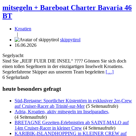
mitsegeln + Bareboat Charter Bavaria 46
BT
Kroatien
|
skippytirol
16.06.2026
Segelyacht
Sind Sie „REIF FUER DIE INSEL“ ???? Gönnen Sie sich doch
einen tollen Segeltoern in der einzigartigen Inselwelt Kroatiens.
Segelerfahrene Skipper aus unserem Team begeleiten
[…]
6
Segelurlaub
heute besonders gefragt
Süd-Bretagne: Sportlicher Küstentörn in exklusiver 2er-Crew
auf Cruiser-Racer ab Trinité-sur-Mer
(5 Seitenaufrufe)
Adria, Kroatien, aktiv mitsegeln im Inselparadies,
(4 Seitenaufrufe)
BRETAGNE Gezeiten-Erlebnistörn ab SAINT-MALO auf
14m Cruiser-Racer in kleiner Crew
(4 Seitenaufrufe)
KARIBIK-ISLANDHOPPING in KLEINER CREW auf