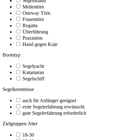
Segelurlaub
Meilentörn
Oneway Törn
Frauentörn
Regatta
Überführung
Praxistörn
Hand gegen Koje
Bootstyp
Segelyacht
Katamaran
Segelschiff
Segelkenntnisse
auch für Anfänger geeignet
erste Segelerfahrung erwünscht
gute Segelerfahrung erforderlich
Zielgruppen Alter
18-30