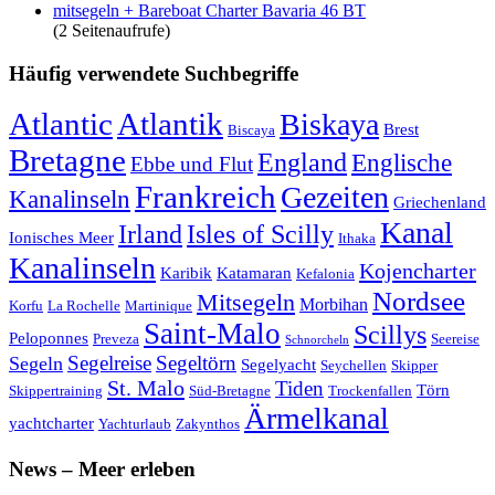
mitsegeln + Bareboat Charter Bavaria 46 BT
(2 Seitenaufrufe)
Häufig verwendete Suchbegriffe
Atlantic
Atlantik
Biskaya
Brest
Biscaya
Bretagne
England
Englische
Ebbe und Flut
Frankreich
Gezeiten
Kanalinseln
Griechenland
Kanal
Irland
Isles of Scilly
Ionisches Meer
Ithaka
Kanalinseln
Kojencharter
Karibik
Katamaran
Kefalonia
Nordsee
Mitsegeln
Morbihan
Korfu
La Rochelle
Martinique
Saint-Malo
Scillys
Peloponnes
Preveza
Seereise
Schnorcheln
Segeltörn
Segeln
Segelreise
Segelyacht
Seychellen
Skipper
St. Malo
Tiden
Törn
Skippertraining
Süd-Bretagne
Trockenfallen
Ärmelkanal
yachtcharter
Yachturlaub
Zakynthos
News – Meer erleben