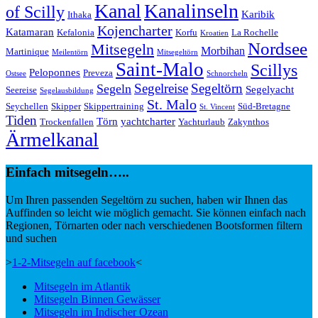
Kanal
Kanalinseln
of Scilly
Karibik
Ithaka
Kojencharter
Katamaran
Kefalonia
Korfu
La Rochelle
Kroatien
Nordsee
Mitsegeln
Morbihan
Martinique
Meilentörn
Mitsegeltörn
Saint-Malo
Scillys
Peloponnes
Preveza
Ostsee
Schnorcheln
Segeltörn
Segeln
Segelreise
Segelyacht
Seereise
Segelausbildung
St. Malo
Seychellen
Skipper
Skippertraining
Süd-Bretagne
St. Vincent
Tiden
Törn
yachtcharter
Trockenfallen
Yachturlaub
Zakynthos
Ärmelkanal
Einfach mitsegeln…..
Um Ihren passenden Segeltörn zu suchen, haben wir Ihnen das
Auffinden so leicht wie möglich gemacht. Sie können einfach nach
Regionen, Törnarten oder nach verschiedenen Bootsformen filtern
und suchen
>
1-2-Mitsegeln auf facebook
<
Mitsegeln im Atlantik
Mitsegeln Binnen Gewässer
Mitsegeln im Indischer Ozean