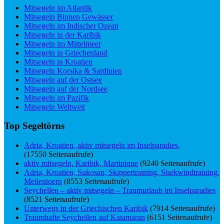
Mitsegeln im Atlantik
Mitsegeln Binnen Gewässer
Mitsegeln im Indischer Ozean
Mitsegeln in der Karibik
Mitsegeln im Mittelmeer
Mitsegeln in Griechenland
Mitsegeln in Kroatien
Mitsegeln Korsika & Sardinien
Mitsegeln auf der Ostsee
Mitsegeln auf der Nordsee
Mitsegeln im Pazifik
Mitsegeln Weltweit
Top Segeltörns
Adria, Kroatien, aktiv mitsegeln im Inselparadies,
(17550 Seitenaufrufe)
aktiv mitsegeln, Karibik, Martinique
(9240 Seitenaufrufe)
Adria, Kroatien, Sukosan, Skippertraining, Starkwindtraining,
Meilentoern
(8553 Seitenaufrufe)
Seychellen – aktiv mitsegeln – Traumurlaub im Inselparadies
(8521 Seitenaufrufe)
Unterwegs in der Griechischen Karibik
(7914 Seitenaufrufe)
Traumhafte Seychellen auf Katamaran
(6151 Seitenaufrufe)