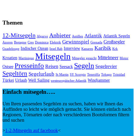
Themen
12-Mitsegeln
Anbieter
Atlantik
Atlantik Segeln
Algarve
Antillen
Gewinnspiel
Großsegler
Azoren
Bretagne
Cres
Dominica
Elektrik
Grenada
Karibik
Indischer Ozean
Interview
Guadeloupe
Insel Rab
Kanaren
Krk
Mitsegeln
Mittelmeer
Kroatien
Martinique
Mitsegler gesucht
Motor
Segeln
Presseinfo
Reisen
Segelrevier
Ostsee
Seesack
Segeltörn
Segelurlaub
St Martin
SY Scorpio
Teneriffa
Tobago
Trinidad
Türkei
Urlaub
Well Sailing
Windjammer
westeuropäischer Atlantik
Einfach mitsegeln…..
Um Ihren passenden Segeltörn zu suchen, haben wir Ihnen das
Auffinden so leicht wie möglich gemacht. Sie können einfach nach
Regionen, Törnarten oder nach verschiedenen Bootsformen filtern
und suchen
>
1-2-Mitsegeln auf facebook
<