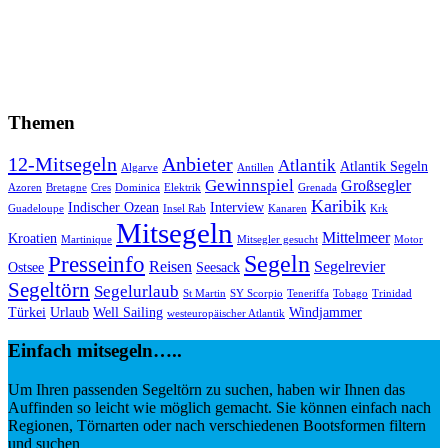
Themen
12-Mitsegeln
Anbieter
Atlantik
Atlantik Segeln
Algarve
Antillen
Gewinnspiel
Großsegler
Azoren
Bretagne
Cres
Dominica
Elektrik
Grenada
Karibik
Indischer Ozean
Interview
Guadeloupe
Insel Rab
Kanaren
Krk
Mitsegeln
Mittelmeer
Kroatien
Martinique
Mitsegler gesucht
Motor
Segeln
Presseinfo
Reisen
Segelrevier
Ostsee
Seesack
Segeltörn
Segelurlaub
St Martin
SY Scorpio
Teneriffa
Tobago
Trinidad
Türkei
Urlaub
Well Sailing
Windjammer
westeuropäischer Atlantik
Einfach mitsegeln…..
Um Ihren passenden Segeltörn zu suchen, haben wir Ihnen das
Auffinden so leicht wie möglich gemacht. Sie können einfach nach
Regionen, Törnarten oder nach verschiedenen Bootsformen filtern
und suchen