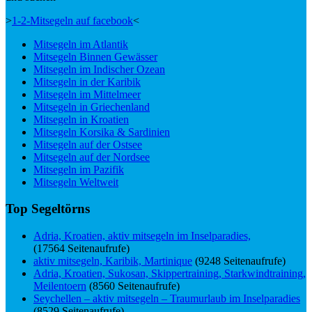
>
1-2-Mitsegeln auf facebook
<
Mitsegeln im Atlantik
Mitsegeln Binnen Gewässer
Mitsegeln im Indischer Ozean
Mitsegeln in der Karibik
Mitsegeln im Mittelmeer
Mitsegeln in Griechenland
Mitsegeln in Kroatien
Mitsegeln Korsika & Sardinien
Mitsegeln auf der Ostsee
Mitsegeln auf der Nordsee
Mitsegeln im Pazifik
Mitsegeln Weltweit
Top Segeltörns
Adria, Kroatien, aktiv mitsegeln im Inselparadies,
(17564 Seitenaufrufe)
aktiv mitsegeln, Karibik, Martinique
(9248 Seitenaufrufe)
Adria, Kroatien, Sukosan, Skippertraining, Starkwindtraining,
Meilentoern
(8560 Seitenaufrufe)
Seychellen – aktiv mitsegeln – Traumurlaub im Inselparadies
(8529 Seitenaufrufe)