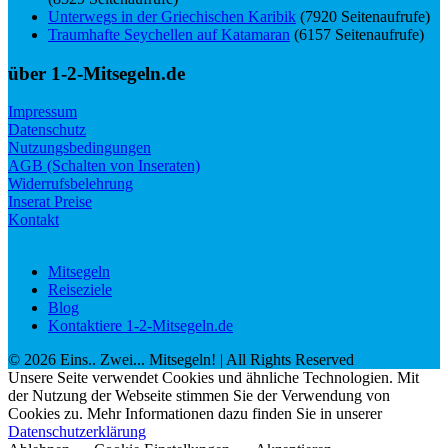
Unterwegs in der Griechischen Karibik
(7920 Seitenaufrufe)
Traumhafte Seychellen auf Katamaran
(6157 Seitenaufrufe)
über 1-2-Mitsegeln.de
Impressum
Datenschutz
Nutzungsbedingungen
AGB (Schalten von Inseraten)
Widerrufsbelehrung
Inserat Preise
Kontakt
Mitsegeln
Reiseziele
Blog
Kontaktiere 1-2-Mitsegeln.de
©
2026
Eins.. Zwei... Mitsegeln!
| All Rights Reserved
Unsere Seite verwendet Cookies und ähnliche Technologien. Mit
der Nutzung der Webseite stimmen Sie der Verwendung von
Cookies zu. Mehr Informationen dazu finden Sie in unserer
Datenschutzerklärung