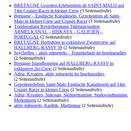
BRETAGNE Gezeiten-Erlebnistörn ab SAINT-MALO auf
14m Cruiser-Racer in kleiner Crew
(3 Seitenaufrufe)
Bretagne – Englische Kanalinseln, Gezeitentörn ab Saint-
Malo in kleiner Crew auf Cruiser-Racer
(3 Seitenaufrufe)
Törnberatung Revierberatung Tidennavigation
ÄRMELKANAL – BISKAYA – GALICIEN –
PORTUGAL
(2 Seitenaufrufe)
BRETAGNE Herbsttörn in exklusiver Zweiercrew auf
HALLBERG-RASSY 39
(2 Seitenaufrufe)
Seychellen – aktiv mitsegeln – Traumurlaub im Inselparadies
(2 Seitenaufrufe)
Bretagne Islandhopping auf HALLBERG-RASSY in
exklusiver 2er-Crew
(2 Seitenaufrufe)
Adria, Kroatien, aktiv mitsegeln im Inselparadies,
(2 Seitenaufrufe)
Gezeitenerlebnis Saint-Malo Englische Kanalinseln auf 14m
Cruiser Racer in kleiner Crew
(2 Seitenaufrufe)
Adria, Kroatien, Sukosan, Skippertraining, Starkwindtraining,
Meilentoern
(2 Seitenaufrufe)
aktiv mitsegeln, Karibik, Martinique
(2 Seitenaufrufe)