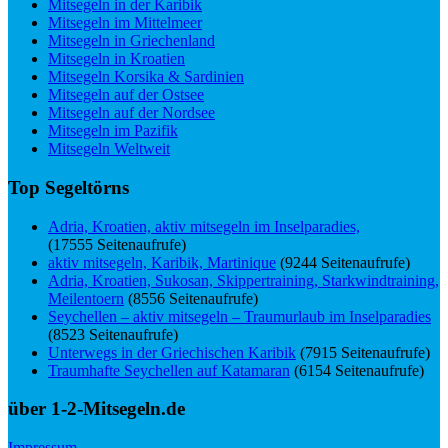
Mitsegeln in der Karibik
Mitsegeln im Mittelmeer
Mitsegeln in Griechenland
Mitsegeln in Kroatien
Mitsegeln Korsika & Sardinien
Mitsegeln auf der Ostsee
Mitsegeln auf der Nordsee
Mitsegeln im Pazifik
Mitsegeln Weltweit
Top Segeltörns
Adria, Kroatien, aktiv mitsegeln im Inselparadies,
(17555 Seitenaufrufe)
aktiv mitsegeln, Karibik, Martinique
(9244 Seitenaufrufe)
Adria, Kroatien, Sukosan, Skippertraining, Starkwindtraining,
Meilentoern
(8556 Seitenaufrufe)
Seychellen – aktiv mitsegeln – Traumurlaub im Inselparadies
(8523 Seitenaufrufe)
Unterwegs in der Griechischen Karibik
(7915 Seitenaufrufe)
Traumhafte Seychellen auf Katamaran
(6154 Seitenaufrufe)
über 1-2-Mitsegeln.de
Impressum