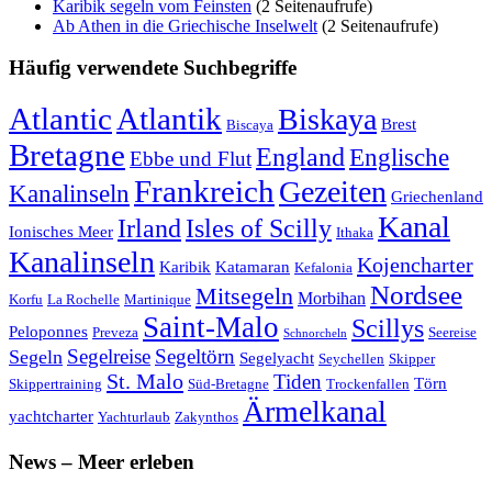
Karibik segeln vom Feinsten
(2 Seitenaufrufe)
Ab Athen in die Griechische Inselwelt
(2 Seitenaufrufe)
Häufig verwendete Suchbegriffe
Atlantic
Atlantik
Biskaya
Brest
Biscaya
Bretagne
England
Englische
Ebbe und Flut
Frankreich
Gezeiten
Kanalinseln
Griechenland
Kanal
Irland
Isles of Scilly
Ionisches Meer
Ithaka
Kanalinseln
Kojencharter
Karibik
Katamaran
Kefalonia
Nordsee
Mitsegeln
Morbihan
Korfu
La Rochelle
Martinique
Saint-Malo
Scillys
Peloponnes
Preveza
Seereise
Schnorcheln
Segeltörn
Segeln
Segelreise
Segelyacht
Seychellen
Skipper
St. Malo
Tiden
Törn
Skippertraining
Süd-Bretagne
Trockenfallen
Ärmelkanal
yachtcharter
Yachturlaub
Zakynthos
News – Meer erleben