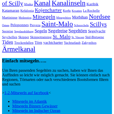
Kanal
Kanalinseln
of Scilly
Karibik
Ithaka
Kojencharter
Katamaran
Kefalonia
Korfu
La Rochelle
Kroatien
Nordsee
Mitsegeln
Morbihan
Martinique
Meilentörn
Mitsegeltörn
Saint-Malo
Scillys
Peloponnes
Preveza
Ostsee
Schnorcheln
Segeltörn
Segeln
Segelreise
Segelyacht
Seereise
Segelausbildung
St. Malo
Seychellen
Skipper
Skippertraining
Süd-Bretagne
St. Vincent
Tiden
Törn
yachtcharter
Trockenfallen
Yachturlaub
Zakynthos
Ärmelkanal
Einfach mitsegeln…..
Um Ihren passenden Segeltörn zu suchen, haben wir Ihnen das
Auffinden so leicht wie möglich gemacht. Sie können einfach nach
Regionen, Törnarten oder nach verschiedenen Bootsformen filtern
und suchen
>
1-2-Mitsegeln auf facebook
<
Mitsegeln im Atlantik
Mitsegeln Binnen Gewässer
Mitsegeln im Indischer Ozean