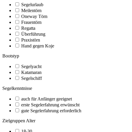
Segelurlaub
Meilentörn
Oneway Törn
Frauentörn
Regatta
Überführung
Praxistörn
Hand gegen Koje
Bootstyp
Segelyacht
Katamaran
Segelschiff
Segelkenntnisse
auch für Anfänger geeignet
erste Segelerfahrung erwünscht
gute Segelerfahrung erforderlich
Zielgruppen Alter
18-30