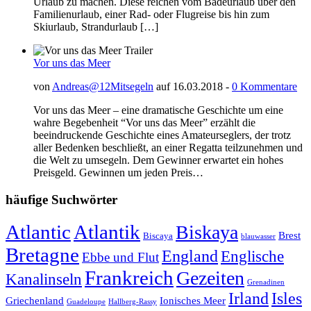
Urlaub zu machen. Diese reichen vom Badeurlaub über den
Familienurlaub, einer Rad- oder Flugreise bis hin zum
Skiurlaub, Strandurlaub […]
Vor uns das Meer
von
Andreas@12Mitsegeln
auf 16.03.2018 -
0 Kommentare
Vor uns das Meer – eine dramatische Geschichte um eine
wahre Begebenheit “Vor uns das Meer” erzählt die
beeindruckende Geschichte eines Amateurseglers, der trotz
aller Bedenken beschließt, an einer Regatta teilzunehmen und
die Welt zu umsegeln. Dem Gewinner erwartet ein hohes
Preisgeld. Gewinnen um jeden Preis…
häufige Suchwörter
Atlantic
Atlantik
Biskaya
Brest
Biscaya
blauwasser
Bretagne
England
Englische
Ebbe und Flut
Frankreich
Gezeiten
Kanalinseln
Grenadinen
Irland
Isles
Griechenland
Ionisches Meer
Guadeloupe
Hallberg-Rassy