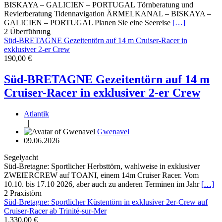
BISKAYA – GALICIEN – PORTUGAL Törnberatung und
Revierberatung Tidennavigation ÄRMELKANAL – BISKAYA –
GALICIEN – PORTUGAL Planen Sie eine Seereise
[…]
2
Überführung
Süd-BRETAGNE Gezeitentörn auf 14 m Cruiser-Racer in
exklusiver 2-er Crew
190,00 €
Süd-BRETAGNE Gezeitentörn auf 14 m
Cruiser-Racer in exklusiver 2-er Crew
Atlantik
|
Gwenavel
09.06.2026
Segelyacht
Süd-Bretagne: Sportlicher Herbsttörn, wahlweise in exklusiver
ZWEIERCREW auf TOANI, einem 14m Cruiser Racer. Vom
10.10. bis 17.10 2026, aber auch zu anderen Terminen im Jahr
[…]
2
Praxistörn
Süd-Bretagne: Sportlicher Küstentörn in exklusiver 2er-Crew auf
Cruiser-Racer ab Trinité-sur-Mer
1.330,00 €