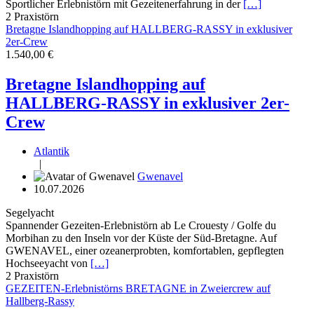
Sportlicher Erlebnistörn mit Gezeitenerfahrung in der
[…]
2
Praxistörn
Bretagne Islandhopping auf HALLBERG-RASSY in exklusiver
2er-Crew
1.540,00 €
Bretagne Islandhopping auf
HALLBERG-RASSY in exklusiver 2er-
Crew
Atlantik
|
Gwenavel
10.07.2026
Segelyacht
Spannender Gezeiten-Erlebnistörn ab Le Crouesty / Golfe du
Morbihan zu den Inseln vor der Küste der Süd-Bretagne. Auf
GWENAVEL, einer ozeanerprobten, komfortablen, gepflegten
Hochseeyacht von
[…]
2
Praxistörn
GEZEITEN-Erlebnistörns BRETAGNE in Zweiercrew auf
Hallberg-Rassy