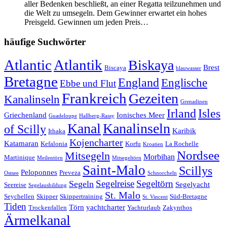
aller Bedenken beschließt, an einer Regatta teilzunehmen und
die Welt zu umsegeln. Dem Gewinner erwartet ein hohes
Preisgeld. Gewinnen um jeden Preis…
häufige Suchwörter
Atlantic
Atlantik
Biskaya
Brest
Biscaya
blauwasser
Bretagne
England
Englische
Ebbe und Flut
Frankreich
Gezeiten
Kanalinseln
Grenadinen
Irland
Isles
Griechenland
Ionisches Meer
Guadeloupe
Hallberg-Rassy
Kanal
Kanalinseln
of Scilly
Karibik
Ithaka
Kojencharter
Katamaran
Kefalonia
Korfu
La Rochelle
Kroatien
Nordsee
Mitsegeln
Morbihan
Martinique
Meilentörn
Mitsegeltörn
Saint-Malo
Scillys
Peloponnes
Preveza
Ostsee
Schnorcheln
Segeltörn
Segeln
Segelreise
Segelyacht
Seereise
Segelausbildung
St. Malo
Seychellen
Skipper
Skippertraining
Süd-Bretagne
St. Vincent
Tiden
Törn
yachtcharter
Trockenfallen
Yachturlaub
Zakynthos
Ärmelkanal