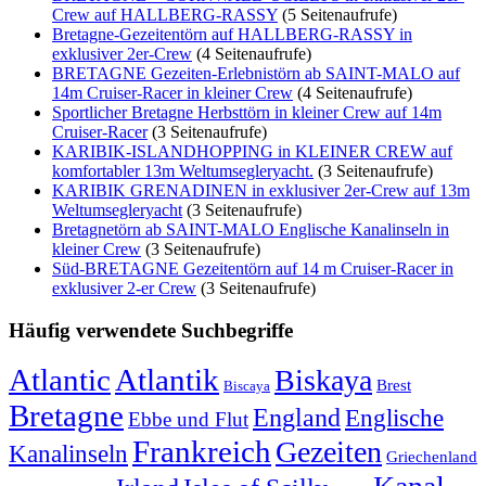
Crew auf HALLBERG-RASSY
(5 Seitenaufrufe)
Bretagne-Gezeitentörn auf HALLBERG-RASSY in
exklusiver 2er-Crew
(4 Seitenaufrufe)
BRETAGNE Gezeiten-Erlebnistörn ab SAINT-MALO auf
14m Cruiser-Racer in kleiner Crew
(4 Seitenaufrufe)
Sportlicher Bretagne Herbsttörn in kleiner Crew auf 14m
Cruiser-Racer
(3 Seitenaufrufe)
KARIBIK-ISLANDHOPPING in KLEINER CREW auf
komfortabler 13m Weltumsegleryacht.
(3 Seitenaufrufe)
KARIBIK GRENADINEN in exklusiver 2er-Crew auf 13m
Weltumsegleryacht
(3 Seitenaufrufe)
Bretagnetörn ab SAINT-MALO Englische Kanalinseln in
kleiner Crew
(3 Seitenaufrufe)
Süd-BRETAGNE Gezeitentörn auf 14 m Cruiser-Racer in
exklusiver 2-er Crew
(3 Seitenaufrufe)
Häufig verwendete Suchbegriffe
Atlantic
Atlantik
Biskaya
Brest
Biscaya
Bretagne
England
Englische
Ebbe und Flut
Frankreich
Gezeiten
Kanalinseln
Griechenland