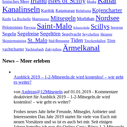
Kanal
Irland
Isles of Scilly
Ionisches Meer
Ithaka
Kanalinseln
Kojencharter
Karibik
Katamaran
Kefalonia
Nordsee
Mitsegeln
Morbihan
Korfu
La Rochelle
Martinique
Saint-Malo
Scillys
Peloponnes
Preveza
Seereise
Schnorcheln
Segeltörn
Segeln
Segelreise
Segelyacht
Seychellen
Skipper
St. Malo
Tiden
Törn
Skippertraining
Süd-Bretagne
Trockenfallen
Ärmelkanal
yachtcharter
Yachturlaub
Zakynthos
News – Meer erleben
Ausblick 2019 – 1-2-Mitsegeln.de wird kostenlos! – wie geht
es weiter?
von
Andreas@12Mitsegeln
auf 01.01.2019 -
Kommentare
deaktiviert
für Ausblick 2019 – 1-2-Mitsegeln.de wird
kostenlos! – wie geht es weiter?
Frohes neues Jahr liebe Freunde, Mitsegler, Anbieter und
Interessenten Das Jahr 2019 startet für viele von Euch mit
neuen Vorsätzen und so ist es auch bei mir. Seit einigen
Jahren betreibe ich nun die Online-Crew-Börse 1-2-Mitsegeln