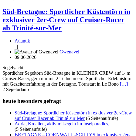
Süd-Bretagne: Sportlicher Küstentörn in
exklusiver 2er-Crew auf Cruiser-Racer
ab Trinité-sur-Mer
Atlantik
|
Gwenavel
09.06.2026
Segelyacht
Sportlicher Segeltörn Süd-Bretagne in KLEINER CREW auf 14m
Cruiser-Racer, gern nur mit 2 Teilnehmern. Sportlicher Erlebnistörn
mit Gezeitenerfahrung in der Bretagne. Törnstart in Le Bono
[…]
2
Segelurlaub
heute besonders gefragt
Süd-Bretagne: Sportlicher Küstentörn in exklusiver 2er-Crew
auf Cruiser-Racer ab Trinité-sur-Mer
(6 Seitenaufrufe)
Adria, Kroatien, aktiv mitsegeln im Inselparadies,
(5 Seitenaufrufe)
BRETAGNE – CORNWALL -SCILLYS in exklusiver 2er-