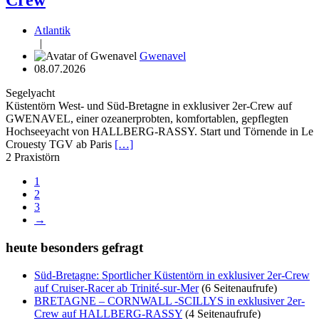
Crew
Atlantik
|
Gwenavel
08.07.2026
Segelyacht
Küstentörn West- und Süd-Bretagne in exklusiver 2er-Crew auf
GWENAVEL, einer ozeanerprobten, komfortablen, gepflegten
Hochseeyacht von HALLBERG-RASSY. Start und Törnende in Le
Crouesty TGV ab Paris
[…]
2
Praxistörn
1
2
3
→
heute besonders gefragt
Süd-Bretagne: Sportlicher Küstentörn in exklusiver 2er-Crew
auf Cruiser-Racer ab Trinité-sur-Mer
(6 Seitenaufrufe)
BRETAGNE – CORNWALL -SCILLYS in exklusiver 2er-
Crew auf HALLBERG-RASSY
(4 Seitenaufrufe)