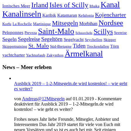
Kanal
Irland
Isles of Scilly
Ionisches Meer
Ithaka
Kanalinseln
Kojencharter
Karibik
Katamaran
Kefalonia
Nordsee
Mitsegeln
Morbihan
Korfu
La Rochelle
Martinique
Saint-Malo
Scillys
Peloponnes
Preveza
Seereise
Schnorcheln
Segeltörn
Segeln
Segelreise
Segelyacht
Seychellen
Skipper
St. Malo
Tiden
Törn
Skippertraining
Süd-Bretagne
Trockenfallen
Ärmelkanal
yachtcharter
Yachturlaub
Zakynthos
News – Meer erleben
Ausblick 2019 – 1-2-Mitsegeln.de wird kostenlos! – wie geht
es weiter?
von
Andreas@12Mitsegeln
auf 01.01.2019 -
Kommentare
deaktiviert
für Ausblick 2019 – 1-2-Mitsegeln.de wird
kostenlos! – wie geht es weiter?
Frohes neues Jahr liebe Freunde, Mitsegler, Anbieter und
Interessenten Das Jahr 2019 startet für viele von Euch mit
neuen Vorsätzen und so ist es auch bei mir. Seit einigen