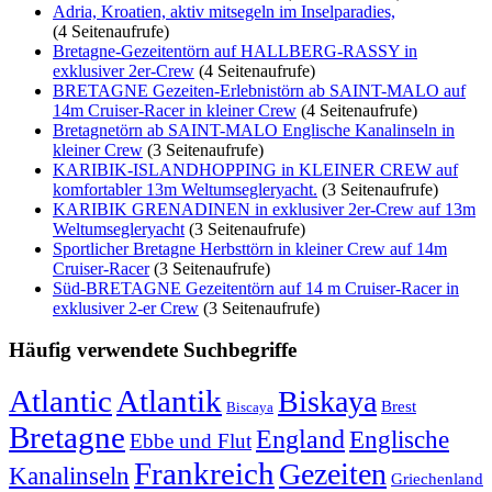
Adria, Kroatien, aktiv mitsegeln im Inselparadies,
(4 Seitenaufrufe)
Bretagne-Gezeitentörn auf HALLBERG-RASSY in
exklusiver 2er-Crew
(4 Seitenaufrufe)
BRETAGNE Gezeiten-Erlebnistörn ab SAINT-MALO auf
14m Cruiser-Racer in kleiner Crew
(4 Seitenaufrufe)
Bretagnetörn ab SAINT-MALO Englische Kanalinseln in
kleiner Crew
(3 Seitenaufrufe)
KARIBIK-ISLANDHOPPING in KLEINER CREW auf
komfortabler 13m Weltumsegleryacht.
(3 Seitenaufrufe)
KARIBIK GRENADINEN in exklusiver 2er-Crew auf 13m
Weltumsegleryacht
(3 Seitenaufrufe)
Sportlicher Bretagne Herbsttörn in kleiner Crew auf 14m
Cruiser-Racer
(3 Seitenaufrufe)
Süd-BRETAGNE Gezeitentörn auf 14 m Cruiser-Racer in
exklusiver 2-er Crew
(3 Seitenaufrufe)
Häufig verwendete Suchbegriffe
Atlantic
Atlantik
Biskaya
Brest
Biscaya
Bretagne
England
Englische
Ebbe und Flut
Frankreich
Gezeiten
Kanalinseln
Griechenland