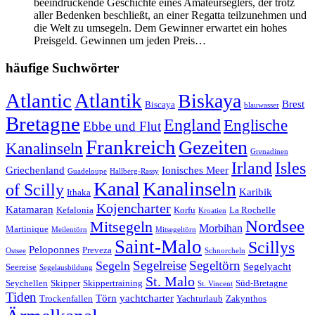
beeindruckende Geschichte eines Amateurseglers, der trotz
aller Bedenken beschließt, an einer Regatta teilzunehmen und
die Welt zu umsegeln. Dem Gewinner erwartet ein hohes
Preisgeld. Gewinnen um jeden Preis…
häufige Suchwörter
Atlantic
Atlantik
Biskaya
Brest
Biscaya
blauwasser
Bretagne
England
Englische
Ebbe und Flut
Frankreich
Gezeiten
Kanalinseln
Grenadinen
Irland
Isles
Griechenland
Ionisches Meer
Guadeloupe
Hallberg-Rassy
Kanal
Kanalinseln
of Scilly
Karibik
Ithaka
Kojencharter
Katamaran
Kefalonia
Korfu
La Rochelle
Kroatien
Nordsee
Mitsegeln
Morbihan
Martinique
Meilentörn
Mitsegeltörn
Saint-Malo
Scillys
Peloponnes
Preveza
Ostsee
Schnorcheln
Segeltörn
Segeln
Segelreise
Segelyacht
Seereise
Segelausbildung
St. Malo
Seychellen
Skipper
Skippertraining
Süd-Bretagne
St. Vincent
Tiden
Törn
yachtcharter
Trockenfallen
Yachturlaub
Zakynthos