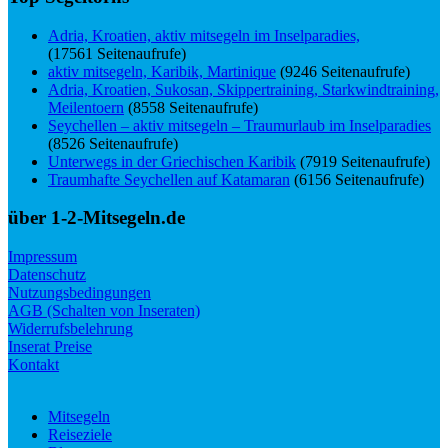
Adria, Kroatien, aktiv mitsegeln im Inselparadies,
(17561 Seitenaufrufe)
aktiv mitsegeln, Karibik, Martinique
(9246 Seitenaufrufe)
Adria, Kroatien, Sukosan, Skippertraining, Starkwindtraining,
Meilentoern
(8558 Seitenaufrufe)
Seychellen – aktiv mitsegeln – Traumurlaub im Inselparadies
(8526 Seitenaufrufe)
Unterwegs in der Griechischen Karibik
(7919 Seitenaufrufe)
Traumhafte Seychellen auf Katamaran
(6156 Seitenaufrufe)
über 1-2-Mitsegeln.de
Impressum
Datenschutz
Nutzungsbedingungen
AGB (Schalten von Inseraten)
Widerrufsbelehrung
Inserat Preise
Kontakt
Mitsegeln
Reiseziele