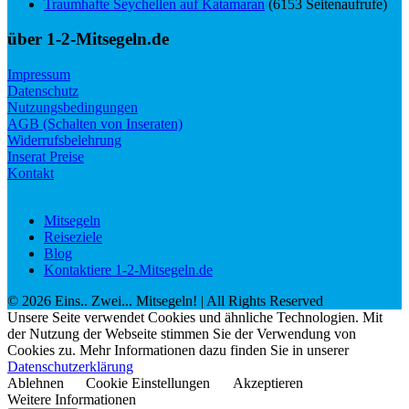
Traumhafte Seychellen auf Katamaran
(6153 Seitenaufrufe)
über 1-2-Mitsegeln.de
Impressum
Datenschutz
Nutzungsbedingungen
AGB (Schalten von Inseraten)
Widerrufsbelehrung
Inserat Preise
Kontakt
Mitsegeln
Reiseziele
Blog
Kontaktiere 1-2-Mitsegeln.de
©
2026
Eins.. Zwei... Mitsegeln!
| All Rights Reserved
Unsere Seite verwendet Cookies und ähnliche Technologien. Mit
der Nutzung der Webseite stimmen Sie der Verwendung von
Cookies zu. Mehr Informationen dazu finden Sie in unserer
Datenschutzerklärung
Ablehnen
Cookie Einstellungen
Akzeptieren
Weitere Informationen