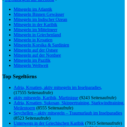
Mitsegeln im Atlantik
Mitsegeln Binnen Gewässer
Mitsegeln im Indischer Ozean
Mitsegeln in der Karibik
Mitsegeln im Mittelmeer
Mitsegeln in Griechenland
Mitsegeln in Kroatien
Mitsegeln Korsika & Sardinien
Mitsegeln auf der Ostsee
Mitsegeln auf der Nordsee
Mitsegeln im Pazifik
Mitsegeln Weltweit
Top Segeltörns
Adria, Kroatien, aktiv mitsegeln im Inselparadies,
(17555 Seitenaufrufe)
aktiv mitsegeln, Karibik, Martinique
(9243 Seitenaufrufe)
Adria, Kroatien, Sukosan, Skippertraining, Starkwindtraining,
Meilentoern
(8555 Seitenaufrufe)
Seychellen – aktiv mitsegeln – Traumurlaub im Inselparadies
(8523 Seitenaufrufe)
Unterwegs in der Griechischen Karibik
(7915 Seitenaufrufe)