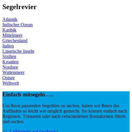
Segelrevier
Atlantik
Indischer Ozean
Karibik
Mittelmeer
Griechenland
Italien
Liparische Inseln
Sizilien
Kroatien
Nordsee
Wattenmeer
Ostsee
Weltweit
Einfach mitsegeln…..
Um Ihren passenden Segeltörn zu suchen, haben wir Ihnen das
Auffinden so leicht wie möglich gemacht. Sie können einfach nach
Regionen, Törnarten oder nach verschiedenen Bootsformen filtern
und suchen
>
1-2-Mitsegeln auf facebook
<