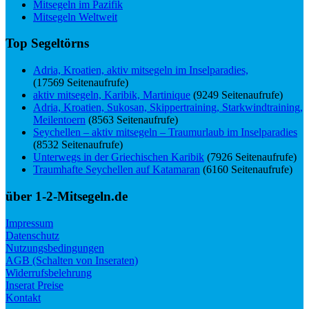
Mitsegeln im Pazifik
Mitsegeln Weltweit
Top Segeltörns
Adria, Kroatien, aktiv mitsegeln im Inselparadies,
(17569 Seitenaufrufe)
aktiv mitsegeln, Karibik, Martinique
(9249 Seitenaufrufe)
Adria, Kroatien, Sukosan, Skippertraining, Starkwindtraining,
Meilentoern
(8563 Seitenaufrufe)
Seychellen – aktiv mitsegeln – Traumurlaub im Inselparadies
(8532 Seitenaufrufe)
Unterwegs in der Griechischen Karibik
(7926 Seitenaufrufe)
Traumhafte Seychellen auf Katamaran
(6160 Seitenaufrufe)
über 1-2-Mitsegeln.de
Impressum
Datenschutz
Nutzungsbedingungen
AGB (Schalten von Inseraten)
Widerrufsbelehrung
Inserat Preise
Kontakt