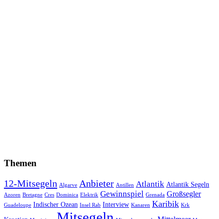
Themen
12-Mitsegeln
Anbieter
Atlantik
Atlantik Segeln
Algarve
Antillen
Gewinnspiel
Großsegler
Azoren
Bretagne
Cres
Dominica
Elektrik
Grenada
Karibik
Indischer Ozean
Interview
Guadeloupe
Insel Rab
Kanaren
Krk
Mitsegeln