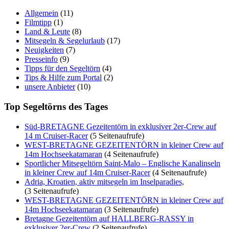
Allgemein
(11)
Filmtipp
(1)
Land & Leute
(8)
Mitsegeln & Segelurlaub
(17)
Neuigkeiten
(7)
Presseinfo
(9)
Tipps für den Segeltörn
(4)
Tips & Hilfe zum Portal
(2)
unsere Anbieter
(10)
Top Segeltörns des Tages
Süd-BRETAGNE Gezeitentörn in exklusiver 2er-Crew auf
14 m Cruiser-Racer
(5 Seitenaufrufe)
WEST-BRETAGNE GEZEITENTÖRN in kleiner Crew auf
14m Hochseekatamaran
(4 Seitenaufrufe)
Sportlicher Mitsegeltörn Saint-Malo – Englische Kanalinseln
in kleiner Crew auf 14m Cruiser-Racer
(4 Seitenaufrufe)
Adria, Kroatien, aktiv mitsegeln im Inselparadies,
(3 Seitenaufrufe)
WEST-BRETAGNE GEZEITENTÖRN in kleiner Crew auf
14m Hochseekatamaran
(3 Seitenaufrufe)
Bretagne Gezeitentörn auf HALLBERG-RASSY in
exklusiver 2er-Crew
(2 Seitenaufrufe)