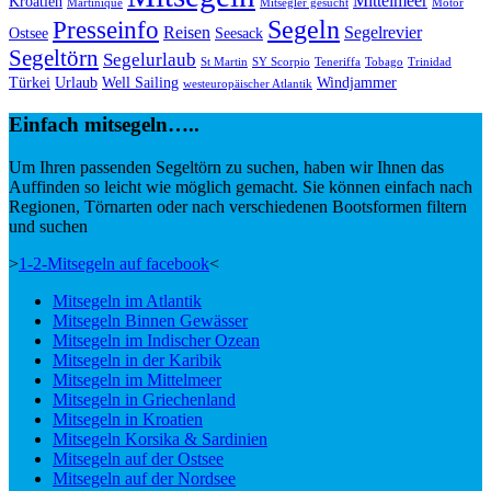
Mittelmeer
Kroatien
Martinique
Mitsegler gesucht
Motor
Segeln
Presseinfo
Reisen
Segelrevier
Ostsee
Seesack
Segeltörn
Segelurlaub
St Martin
SY Scorpio
Teneriffa
Tobago
Trinidad
Türkei
Urlaub
Well Sailing
Windjammer
westeuropäischer Atlantik
Einfach mitsegeln…..
Um Ihren passenden Segeltörn zu suchen, haben wir Ihnen das
Auffinden so leicht wie möglich gemacht. Sie können einfach nach
Regionen, Törnarten oder nach verschiedenen Bootsformen filtern
und suchen
>
1-2-Mitsegeln auf facebook
<
Mitsegeln im Atlantik
Mitsegeln Binnen Gewässer
Mitsegeln im Indischer Ozean
Mitsegeln in der Karibik
Mitsegeln im Mittelmeer
Mitsegeln in Griechenland
Mitsegeln in Kroatien
Mitsegeln Korsika & Sardinien
Mitsegeln auf der Ostsee
Mitsegeln auf der Nordsee