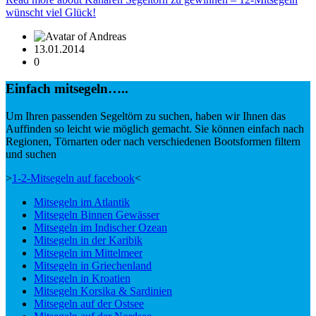
wünscht viel Glück!
13.01.2014
0
Einfach mitsegeln…..
Um Ihren passenden Segeltörn zu suchen, haben wir Ihnen das
Auffinden so leicht wie möglich gemacht. Sie können einfach nach
Regionen, Törnarten oder nach verschiedenen Bootsformen filtern
und suchen
>
1-2-Mitsegeln auf facebook
<
Mitsegeln im Atlantik
Mitsegeln Binnen Gewässer
Mitsegeln im Indischer Ozean
Mitsegeln in der Karibik
Mitsegeln im Mittelmeer
Mitsegeln in Griechenland
Mitsegeln in Kroatien
Mitsegeln Korsika & Sardinien
Mitsegeln auf der Ostsee