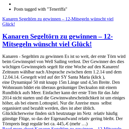
Posts tagged with "Teneriffa"
Kanaren Segeltörn zu gewinnen – 12-Mitsegeln wünscht viel
Glück!
Kanaren Segeltörn zu gewinnen – 12-
Mitsegeln wünscht viel Glück!
Kanaren - Segeltörn zu gewinnen Es ist so weit, der erste Törn wird
beim Gewinnspiel von Well Sailing verlost. Der Gewinner des dies
wöchigen Gewinnspiels segelt für eine Woche auf den Kanaren!
Zeitraum wählbar nach Absprache zwischen dem 1.2.14 und dem
12.04.14. Gesegelt wird auf der SY Santa Maria (klick ),
eine Dynamiqué 50 mit knapp 15m Länge und 4,5m Breite. Den
Wohnraum bildet ein überaus geräumiger Decksalon mit einem
Rundblick aufs Meer. Einfacher kann der erste Törn für das Jahr
2014 nicht starten und die Gewinnwahrscheinlichkeit ist um einiges
höher, als bei einem Lottospiel. Nur die Anreise muss selbst
organisiert und bezahlt werden, dies ist aber üblich.
Glücklicherweise finden sich heutzutage im Netz relativ häufig
günstige Flüge, so das der Eigenaufwand relativ gering bleibt. Der
Törnpreis liegt regulär bei ca. 445,-€ (mehr …)
Read more
about Kanaren Segeltörn zu gewinnen – 12-Mitsegeln