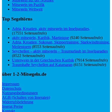
Mitsegeln auf der Nordsee
Mitsegeln im Pazifik
Mitsegeln Weltweit
Top Segeltörns
Adria, Kroatien, aktiv mitsegeln im Inselparadies,
(17551 Seitenaufrufe)
aktiv mitsegeln, Karibik, Martinique
(9240 Seitenaufrufe)
Adria, Kroatien, Sukosan, Skippertraining, Starkwindtraining,
Meilentoern
(8553 Seitenaufrufe)
Seychellen – aktiv mitsegeln – Traumurlaub im Inselparadies
(8522 Seitenaufrufe)
Unterwegs in der Griechischen Karibik
(7914 Seitenaufrufe)
Traumhafte Seychellen auf Katamaran
(6151 Seitenaufrufe)
über 1-2-Mitsegeln.de
Impressum
Datenschutz
Nutzungsbedingungen
AGB (Schalten von Inseraten)
Widerrufsbelehrung
Inserat Preise
Kontakt