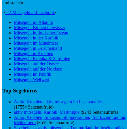
und suchen
>
1-2-Mitsegeln auf facebook
<
Mitsegeln im Atlantik
Mitsegeln Binnen Gewässer
Mitsegeln im Indischer Ozean
Mitsegeln in der Karibik
Mitsegeln im Mittelmeer
Mitsegeln in Griechenland
Mitsegeln in Kroatien
Mitsegeln Korsika & Sardinien
Mitsegeln auf der Ostsee
Mitsegeln auf der Nordsee
Mitsegeln im Pazifik
Mitsegeln Weltweit
Top Segeltörns
Adria, Kroatien, aktiv mitsegeln im Inselparadies,
(17554 Seitenaufrufe)
aktiv mitsegeln, Karibik, Martinique
(9243 Seitenaufrufe)
Adria, Kroatien, Sukosan, Skippertraining, Starkwindtraining,
Meilentoern
(8555 Seitenaufrufe)
Seychellen – aktiv mitsegeln – Traumurlaub im Inselparadies