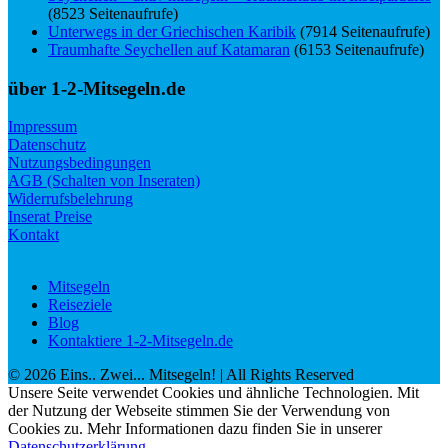
(8523 Seitenaufrufe)
Unterwegs in der Griechischen Karibik
(7914 Seitenaufrufe)
Traumhafte Seychellen auf Katamaran
(6153 Seitenaufrufe)
über 1-2-Mitsegeln.de
Impressum
Datenschutz
Nutzungsbedingungen
AGB (Schalten von Inseraten)
Widerrufsbelehrung
Inserat Preise
Kontakt
Mitsegeln
Reiseziele
Blog
Kontaktiere 1-2-Mitsegeln.de
©
2026
Eins.. Zwei... Mitsegeln!
| All Rights Reserved
Unsere Seite verwendet Cookies und ähnliche Technologien. Mit
der Nutzung der Webseite stimmen Sie der Verwendung von
Cookies zu. Mehr Informationen dazu finden Sie in unserer
Datenschutzerklärung