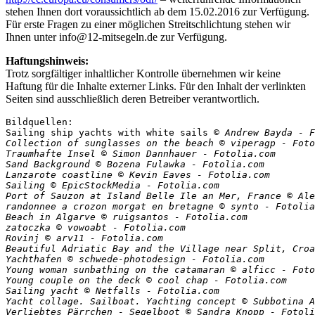
stehen Ihnen dort voraussichtlich ab dem 15.02.2016 zur Verfügung.
Für erste Fragen zu einer möglichen Streitschlichtung stehen wir
Ihnen unter info@12-mitsegeln.de zur Verfügung.
Haftungshinweis:
Trotz sorgfältiger inhaltlicher Kontrolle übernehmen wir keine
Haftung für die Inhalte externer Links. Für den Inhalt der verlinkten
Seiten sind ausschließlich deren Betreiber verantwortlich.
Bildquellen:

Sailing ship yachts with white sails 
© Andrew Bayda - F
Collection of sunglasses on the beach 
© viperagp - Foto
Traumhafte Insel 
© Simon Dannhauer - Fotolia.com

Sand Background 
© Bozena Fulawka - Fotolia.com

Lanzarote coastline 
© Kevin Eaves - Fotolia.com

Sailing 
© EpicStockMedia - Fotolia.com

Port of Sauzon at Island Belle Ile an Mer, France 
© Ale
randonnee a crozon morgat en bretagne 
© synto - Fotolia
Beach in Algarve 
© ruigsantos - Fotolia.com

zatoczka 
© vowoabt - Fotolia.com

Rovinj 
© arv11 - Fotolia.com

Beautiful Adriatic Bay and the Village near Split, Croa
Yachthafen 
© schwede-photodesign - Fotolia.com

Young woman sunbathing on the catamaran 
© alficc - Foto
Young couple on the deck 
© cool chap - Fotolia.com

Sailing yacht 
© Netfalls - Fotolia.com

Yacht collage. Sailboat. Yachting concept 
© Subbotina A
Verliebtes Pärrchen - Segelboot 
© Sandra Knopp - Fotoli