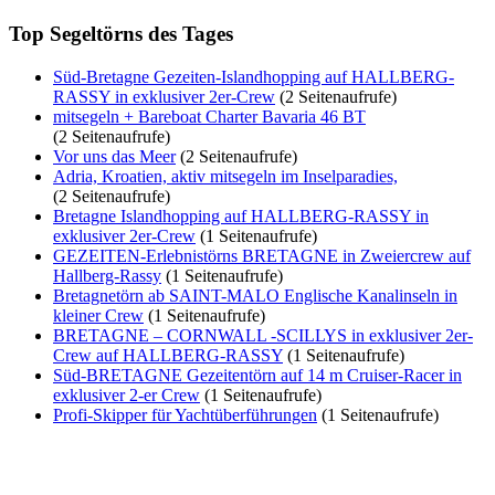
Top Segeltörns des Tages
Süd-Bretagne Gezeiten-Islandhopping auf HALLBERG-
RASSY in exklusiver 2er-Crew
(2 Seitenaufrufe)
mitsegeln + Bareboat Charter Bavaria 46 BT
(2 Seitenaufrufe)
Vor uns das Meer
(2 Seitenaufrufe)
Adria, Kroatien, aktiv mitsegeln im Inselparadies,
(2 Seitenaufrufe)
Bretagne Islandhopping auf HALLBERG-RASSY in
exklusiver 2er-Crew
(1 Seitenaufrufe)
GEZEITEN-Erlebnistörns BRETAGNE in Zweiercrew auf
Hallberg-Rassy
(1 Seitenaufrufe)
Bretagnetörn ab SAINT-MALO Englische Kanalinseln in
kleiner Crew
(1 Seitenaufrufe)
BRETAGNE – CORNWALL -SCILLYS in exklusiver 2er-
Crew auf HALLBERG-RASSY
(1 Seitenaufrufe)
Süd-BRETAGNE Gezeitentörn auf 14 m Cruiser-Racer in
exklusiver 2-er Crew
(1 Seitenaufrufe)
Profi-Skipper für Yachtüberführungen
(1 Seitenaufrufe)