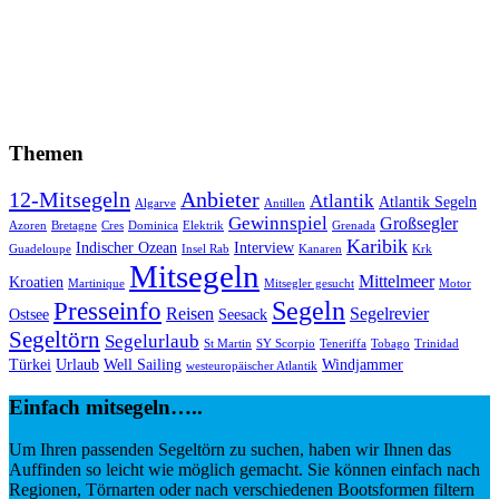
Themen
12-Mitsegeln
Anbieter
Atlantik
Atlantik Segeln
Algarve
Antillen
Gewinnspiel
Großsegler
Azoren
Bretagne
Cres
Dominica
Elektrik
Grenada
Karibik
Indischer Ozean
Interview
Guadeloupe
Insel Rab
Kanaren
Krk
Mitsegeln
Mittelmeer
Kroatien
Martinique
Mitsegler gesucht
Motor
Segeln
Presseinfo
Reisen
Segelrevier
Ostsee
Seesack
Segeltörn
Segelurlaub
St Martin
SY Scorpio
Teneriffa
Tobago
Trinidad
Türkei
Urlaub
Well Sailing
Windjammer
westeuropäischer Atlantik
Einfach mitsegeln…..
Um Ihren passenden Segeltörn zu suchen, haben wir Ihnen das
Auffinden so leicht wie möglich gemacht. Sie können einfach nach
Regionen, Törnarten oder nach verschiedenen Bootsformen filtern