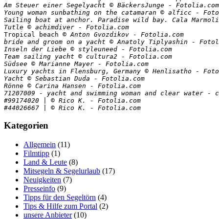
Am Steuer einer Segelyacht 
© BäckersJunge - Fotolia.com

Young woman sunbathing on the catamaran 
© alficc - Foto
Sailing boat at anchor. Paradise wild bay. Cala Marmoli
Tutle 
Tropical beach 
© Anton Gvozdikov - Fotolia.com

bride and groom on a yacht 
© Anatoly Tiplyashin - Fotol
Inseln der Liebe 
© styleuneed - Fotolia.com 

Team sailing yacht 
© cultura2 - Fotolia.com

Südsee 
© Marianne Mayer - Fotolia.com

Luxury yachts in Flensburg, Germany 
© Henlisatho - Foto
Yacht 
71207009 - 
yacht and swimming woman and clear water - c
#99174020 | © Rico K. - Fotolia.com

Kategorien
Allgemein
(11)
Filmtipp
(1)
Land & Leute
(8)
Mitsegeln & Segelurlaub
(17)
Neuigkeiten
(7)
Presseinfo
(9)
Tipps für den Segeltörn
(4)
Tips & Hilfe zum Portal
(2)
unsere Anbieter
(10)