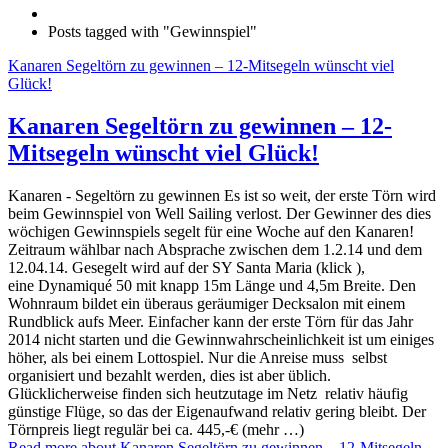
Posts tagged with "Gewinnspiel"
Kanaren Segeltörn zu gewinnen – 12-Mitsegeln wünscht viel
Glück!
Kanaren Segeltörn zu gewinnen – 12-
Mitsegeln wünscht viel Glück!
Kanaren - Segeltörn zu gewinnen Es ist so weit, der erste Törn wird
beim Gewinnspiel von Well Sailing verlost. Der Gewinner des dies
wöchigen Gewinnspiels segelt für eine Woche auf den Kanaren!
Zeitraum wählbar nach Absprache zwischen dem 1.2.14 und dem
12.04.14. Gesegelt wird auf der SY Santa Maria (klick ),
eine Dynamiqué 50 mit knapp 15m Länge und 4,5m Breite. Den
Wohnraum bildet ein überaus geräumiger Decksalon mit einem
Rundblick aufs Meer. Einfacher kann der erste Törn für das Jahr
2014 nicht starten und die Gewinnwahrscheinlichkeit ist um einiges
höher, als bei einem Lottospiel. Nur die Anreise muss selbst
organisiert und bezahlt werden, dies ist aber üblich.
Glücklicherweise finden sich heutzutage im Netz relativ häufig
günstige Flüge, so das der Eigenaufwand relativ gering bleibt. Der
Törnpreis liegt regulär bei ca. 445,-€ (mehr …)
Read more
about Kanaren Segeltörn zu gewinnen – 12-Mitsegeln