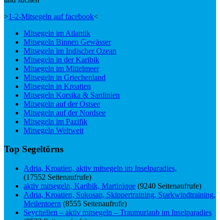
>
1-2-Mitsegeln auf facebook
<
Mitsegeln im Atlantik
Mitsegeln Binnen Gewässer
Mitsegeln im Indischer Ozean
Mitsegeln in der Karibik
Mitsegeln im Mittelmeer
Mitsegeln in Griechenland
Mitsegeln in Kroatien
Mitsegeln Korsika & Sardinien
Mitsegeln auf der Ostsee
Mitsegeln auf der Nordsee
Mitsegeln im Pazifik
Mitsegeln Weltweit
Top Segeltörns
Adria, Kroatien, aktiv mitsegeln im Inselparadies,
(17552 Seitenaufrufe)
aktiv mitsegeln, Karibik, Martinique
(9240 Seitenaufrufe)
Adria, Kroatien, Sukosan, Skippertraining, Starkwindtraining,
Meilentoern
(8555 Seitenaufrufe)
Seychellen – aktiv mitsegeln – Traumurlaub im Inselparadies