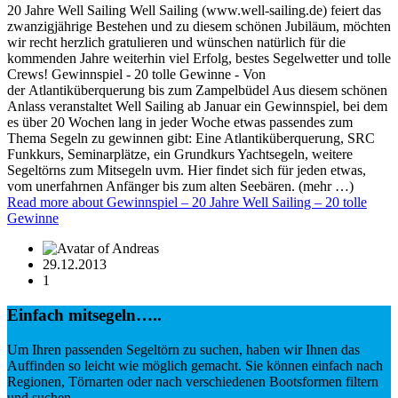
20 Jahre Well Sailing Well Sailing (www.well-sailing.de) feiert das
zwanzigjährige Bestehen und zu diesem schönen Jubiläum, möchten
wir recht herzlich gratulieren und wünschen natürlich für die
kommenden Jahre weiterhin viel Erfolg, bestes Segelwetter und tolle
Crews! Gewinnspiel - 20 tolle Gewinne - Von
der Atlantiküberquerung bis zum Zampelbüdel Aus diesem schönen
Anlass veranstaltet Well Sailing ab Januar ein Gewinnspiel, bei dem
es über 20 Wochen lang in jeder Woche etwas passendes zum
Thema Segeln zu gewinnen gibt: Eine Atlantiküberquerung, SRC
Funkkurs, Seminarplätze, ein Grundkurs Yachtsegeln, weitere
Segeltörns zum Mitsegeln uvm. Hier findet sich für jeden etwas,
vom unerfahrnen Anfänger bis zum alten Seebären. (mehr …)
Read more
about Gewinnspiel – 20 Jahre Well Sailing – 20 tolle
Gewinne
29.12.2013
1
Einfach mitsegeln…..
Um Ihren passenden Segeltörn zu suchen, haben wir Ihnen das
Auffinden so leicht wie möglich gemacht. Sie können einfach nach
Regionen, Törnarten oder nach verschiedenen Bootsformen filtern
und suchen