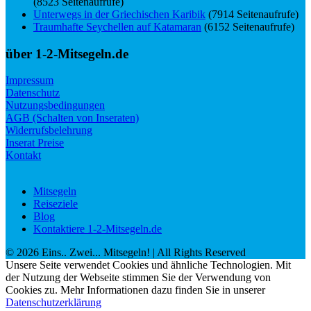
(8523 Seitenaufrufe)
Unterwegs in der Griechischen Karibik
(7914 Seitenaufrufe)
Traumhafte Seychellen auf Katamaran
(6152 Seitenaufrufe)
über 1-2-Mitsegeln.de
Impressum
Datenschutz
Nutzungsbedingungen
AGB (Schalten von Inseraten)
Widerrufsbelehrung
Inserat Preise
Kontakt
Mitsegeln
Reiseziele
Blog
Kontaktiere 1-2-Mitsegeln.de
©
2026
Eins.. Zwei... Mitsegeln!
| All Rights Reserved
Unsere Seite verwendet Cookies und ähnliche Technologien. Mit
der Nutzung der Webseite stimmen Sie der Verwendung von
Cookies zu. Mehr Informationen dazu finden Sie in unserer
Datenschutzerklärung