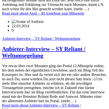
nachfolgenden Monate steht am Ende der Seite noch eine kurze
Anleitung und Erklärung zur Törnsuche nach Monaten, damit z.N.
auch schon für den Mai gesucht werden kann. (mehr …)
Read more
about April – 40 Angebote zum Mitsegeln
22.03.2014
0
Anbieter-Interview – SY Reliant / Weltumsegelung
Anbieter-Interview – SY Reliant /
Weltumsegelung
Vor etwas über zwei Monaten ging das Portal 12-Mitsegeln online,
bei dem neben der eigentlichen Crewbörse, auch ein Blog Teil des
Konzeptes ist. Hier und da verirrt sich der ein oder andere Besucher,
so auch Du, sonst würdest Du jetzt nicht diesen Satz lesen ;-) Um
mehr über einzelne Anbieter zu erfahren, als die jeweiligen
Törnangebote preisgeben, möchte ich in Zukunft eine kleine
Interviewserie hier im Blog veröffentlichen. Für das erste Interview
stand mir der Benutzer Reliant Rede und Antwort. Mitunter einer
der allerersten Anbieter hier im Portal. (mehr …)
Read more
about Anbieter-Interview – SY Reliant /