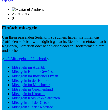
erleben
25.01.2014
0
Einfach mitsegeln…..
Um Ihren passenden Segeltörn zu suchen, haben wir Ihnen das
Auffinden so leicht wie möglich gemacht. Sie können einfach nach
Regionen, Törnarten oder nach verschiedenen Bootsformen filtern
und suchen
>
1-2-Mitsegeln auf facebook
<
Mitsegeln im Atlantik
Mitsegeln Binnen Gewässer
Mitsegeln im Indischer Ozean
Mitsegeln in der Karibik
Mitsegeln im Mittelmeer
Mitsegeln in Griechenland
Mitsegeln in Kroatien
Mitsegeln Korsika & Sardinien
Mitsegeln auf der Ostsee
Mitsegeln auf der Nordsee