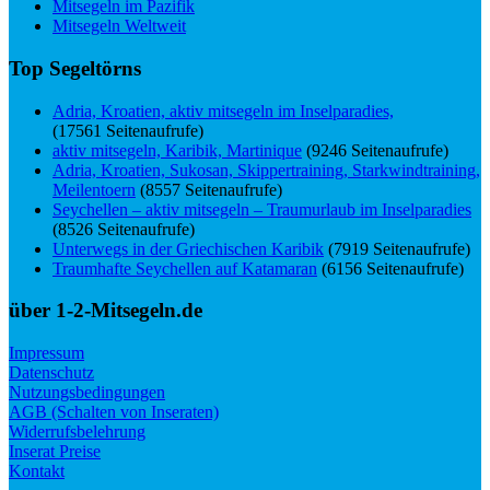
Mitsegeln im Pazifik
Mitsegeln Weltweit
Top Segeltörns
Adria, Kroatien, aktiv mitsegeln im Inselparadies,
(17561 Seitenaufrufe)
aktiv mitsegeln, Karibik, Martinique
(9246 Seitenaufrufe)
Adria, Kroatien, Sukosan, Skippertraining, Starkwindtraining,
Meilentoern
(8557 Seitenaufrufe)
Seychellen – aktiv mitsegeln – Traumurlaub im Inselparadies
(8526 Seitenaufrufe)
Unterwegs in der Griechischen Karibik
(7919 Seitenaufrufe)
Traumhafte Seychellen auf Katamaran
(6156 Seitenaufrufe)
über 1-2-Mitsegeln.de
Impressum
Datenschutz
Nutzungsbedingungen
AGB (Schalten von Inseraten)
Widerrufsbelehrung
Inserat Preise
Kontakt