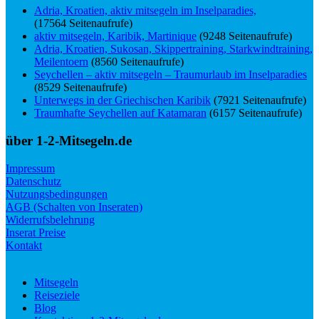
Adria, Kroatien, aktiv mitsegeln im Inselparadies,
(17564 Seitenaufrufe)
aktiv mitsegeln, Karibik, Martinique
(9248 Seitenaufrufe)
Adria, Kroatien, Sukosan, Skippertraining, Starkwindtraining,
Meilentoern
(8560 Seitenaufrufe)
Seychellen – aktiv mitsegeln – Traumurlaub im Inselparadies
(8529 Seitenaufrufe)
Unterwegs in der Griechischen Karibik
(7921 Seitenaufrufe)
Traumhafte Seychellen auf Katamaran
(6157 Seitenaufrufe)
über 1-2-Mitsegeln.de
Impressum
Datenschutz
Nutzungsbedingungen
AGB (Schalten von Inseraten)
Widerrufsbelehrung
Inserat Preise
Kontakt
Mitsegeln
Reiseziele
Blog