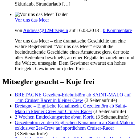
Skiurlaub, Strandurlaub […]
Vor uns das Meer
von
Andreas@12Mitsegeln
auf 16.03.2018 -
0 Kommentare
Vor uns das Meer – eine dramatische Geschichte um eine
wahre Begebenheit “Vor uns das Meer” erzählt die
beeindruckende Geschichte eines Amateurseglers, der trotz
aller Bedenken beschließt, an einer Regatta teilzunehmen und
die Welt zu umsegeln. Dem Gewinner erwartet ein hohes
Preisgeld. Gewinnen um jeden Preis…
Mitsegler gesucht – Koje frei
BRETAGNE Gezeiten-Erlebnistörn ab SAINT-MALO auf
14m Cruiser-Racer in kleiner Crew
(3 Seitenaufrufe)
Bretagne – Englische Kanalinseln, Gezeitentörn ab Saint-
Malo in kleiner Crew auf Cruiser-Racer
(3 Seitenaufrufe)
2 Wochen Entdeckungsreise ab/an Korfu
(3 Seitenaufrufe)
Gezeitentörn zu den Englischen Kanalinseln ab Saint-Malo in
exklusiver 2er-Crew auf sportlichem Cruiser-Racer
(3 Seitenaufrufe)