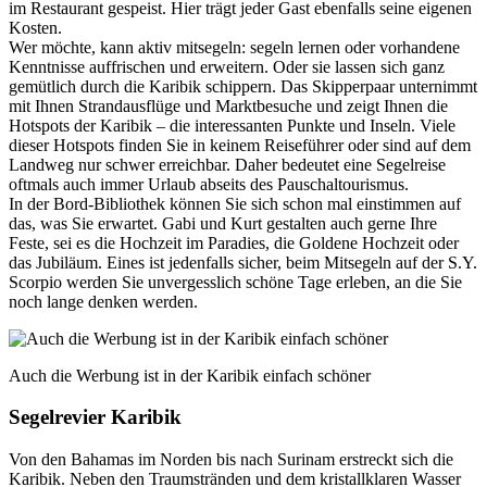
im Restaurant gespeist. Hier trägt jeder Gast ebenfalls seine eigenen
Kosten.
Wer möchte, kann aktiv mitsegeln: segeln lernen oder vorhandene
Kenntnisse auffrischen und erweitern. Oder sie lassen sich ganz
gemütlich durch die Karibik schippern. Das Skipperpaar unternimmt
mit Ihnen Strandausflüge und Marktbesuche und zeigt Ihnen die
Hotspots der Karibik – die interessanten Punkte und Inseln. Viele
dieser Hotspots finden Sie in keinem Reiseführer oder sind auf dem
Landweg nur schwer erreichbar. Daher bedeutet eine Segelreise
oftmals auch immer Urlaub abseits des Pauschaltourismus.
In der Bord-Bibliothek können Sie sich schon mal einstimmen auf
das, was Sie erwartet. Gabi und Kurt gestalten auch gerne Ihre
Feste, sei es die Hochzeit im Paradies, die Goldene Hochzeit oder
das Jubiläum. Eines ist jedenfalls sicher, beim Mitsegeln auf der S.Y.
Scorpio werden Sie unvergesslich schöne Tage erleben, an die Sie
noch lange denken werden.
Auch die Werbung ist in der Karibik einfach schöner
Segelrevier Karibik
Von den Bahamas im Norden bis nach Surinam erstreckt sich die
Karibik. Neben den Traumstränden und dem kristallklaren Wasser