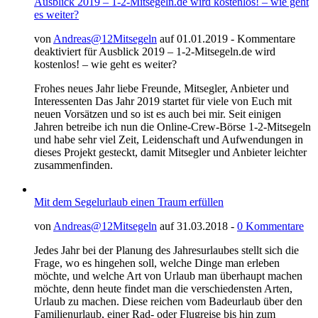
Ausblick 2019 – 1-2-Mitsegeln.de wird kostenlos! – wie geht
es weiter?
von
Andreas@12Mitsegeln
auf 01.01.2019 -
Kommentare
deaktiviert
für Ausblick 2019 – 1-2-Mitsegeln.de wird
kostenlos! – wie geht es weiter?
Frohes neues Jahr liebe Freunde, Mitsegler, Anbieter und
Interessenten Das Jahr 2019 startet für viele von Euch mit
neuen Vorsätzen und so ist es auch bei mir. Seit einigen
Jahren betreibe ich nun die Online-Crew-Börse 1-2-Mitsegeln
und habe sehr viel Zeit, Leidenschaft und Aufwendungen in
dieses Projekt gesteckt, damit Mitsegler und Anbieter leichter
zusammenfinden.
Mit dem Segelurlaub einen Traum erfüllen
von
Andreas@12Mitsegeln
auf 31.03.2018 -
0 Kommentare
Jedes Jahr bei der Planung des Jahresurlaubes stellt sich die
Frage, wo es hingehen soll, welche Dinge man erleben
möchte, und welche Art von Urlaub man überhaupt machen
möchte, denn heute findet man die verschiedensten Arten,
Urlaub zu machen. Diese reichen vom Badeurlaub über den
Familienurlaub, einer Rad- oder Flugreise bis hin zum