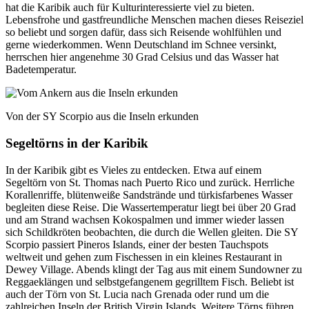
hat die Karibik auch für Kulturinteressierte viel zu bieten.
Lebensfrohe und gastfreundliche Menschen machen dieses Reiseziel
so beliebt und sorgen dafür, dass sich Reisende wohlfühlen und
gerne wiederkommen. Wenn Deutschland im Schnee versinkt,
herrschen hier angenehme 30 Grad Celsius und das Wasser hat
Badetemperatur.
Von der SY Scorpio aus die Inseln erkunden
Segeltörns in der Karibik
In der Karibik gibt es Vieles zu entdecken. Etwa auf einem
Segeltörn von St. Thomas nach Puerto Rico und zurück. Herrliche
Korallenriffe, blütenweiße Sandstrände und türkisfarbenes Wasser
begleiten diese Reise. Die Wassertemperatur liegt bei über 20 Grad
und am Strand wachsen Kokospalmen und immer wieder lassen
sich Schildkröten beobachten, die durch die Wellen gleiten. Die SY
Scorpio passiert Pineros Islands, einer der besten Tauchspots
weltweit und gehen zum Fischessen in ein kleines Restaurant in
Dewey Village. Abends klingt der Tag aus mit einem Sundowner zu
Reggaeklängen und selbstgefangenem gegrilltem Fisch. Beliebt ist
auch der Törn von St. Lucia nach Grenada oder rund um die
zahlreichen Inseln der British Virgin Islands. Weitere Törns führen