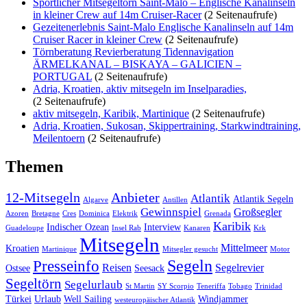
Sportlicher Mitsegeltörn Saint-Malo – Englische Kanalinseln
in kleiner Crew auf 14m Cruiser-Racer
(2 Seitenaufrufe)
Gezeitenerlebnis Saint-Malo Englische Kanalinseln auf 14m
Cruiser Racer in kleiner Crew
(2 Seitenaufrufe)
Törnberatung Revierberatung Tidennavigation
ÄRMELKANAL – BISKAYA – GALICIEN –
PORTUGAL
(2 Seitenaufrufe)
Adria, Kroatien, aktiv mitsegeln im Inselparadies,
(2 Seitenaufrufe)
aktiv mitsegeln, Karibik, Martinique
(2 Seitenaufrufe)
Adria, Kroatien, Sukosan, Skippertraining, Starkwindtraining,
Meilentoern
(2 Seitenaufrufe)
Themen
12-Mitsegeln
Anbieter
Atlantik
Atlantik Segeln
Algarve
Antillen
Gewinnspiel
Großsegler
Azoren
Bretagne
Cres
Dominica
Elektrik
Grenada
Karibik
Indischer Ozean
Interview
Guadeloupe
Insel Rab
Kanaren
Krk
Mitsegeln
Mittelmeer
Kroatien
Martinique
Mitsegler gesucht
Motor
Segeln
Presseinfo
Reisen
Segelrevier
Ostsee
Seesack
Segeltörn
Segelurlaub
St Martin
SY Scorpio
Teneriffa
Tobago
Trinidad
Türkei
Urlaub
Well Sailing
Windjammer
westeuropäischer Atlantik