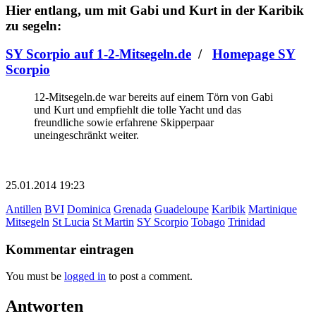
Hier entlang, um mit Gabi und Kurt in der Karibik
zu segeln:
SY Scorpio auf 1-2-Mitsegeln.de
/
Homepage SY
Scorpio
12-Mitsegeln.de war bereits auf einem Törn von Gabi
und Kurt und empfiehlt die tolle Yacht und das
freundliche sowie erfahrene Skipperpaar
uneingeschränkt weiter.
25.01.2014 19:23
Antillen
BVI
Dominica
Grenada
Guadeloupe
Karibik
Martinique
Mitsegeln
St Lucia
St Martin
SY Scorpio
Tobago
Trinidad
Kommentar eintragen
You must be
logged in
to post a comment.
Antworten