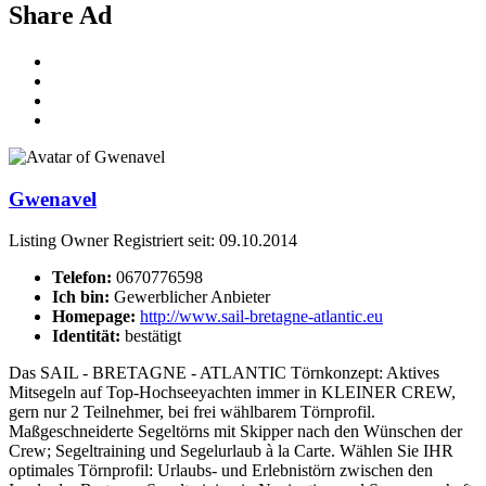
Share Ad
Gwenavel
Listing Owner
Registriert seit: 09.10.2014
Telefon:
0670776598
Ich bin:
Gewerblicher Anbieter
Homepage:
http://www.sail-bretagne-atlantic.eu
Identität:
bestätigt
Das SAIL - BRETAGNE - ATLANTIC Törnkonzept: Aktives
Mitsegeln auf Top-Hochseeyachten immer in KLEINER CREW,
gern nur 2 Teilnehmer, bei frei wählbarem Törnprofil.
Maßgeschneiderte Segeltörns mit Skipper nach den Wünschen der
Crew; Segeltraining und Segelurlaub à la Carte. Wählen Sie IHR
optimales Törnprofil: Urlaubs- und Erlebnistörn zwischen den