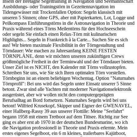
Inseln der Bretagne Segeltraining in Navigation und Seemannschaft
Ausbildungs- oder Trainingstörn in Gezeitennavigation im
Tidengewässer mit Trockenfallen Option: Segeln klassisch mit
unseren 5 Sinnen; ohne GPS, aber mit Papierkarten, Lot, Logge und
Peilkompass Einführungstörns in die Astronavigation in Theorie und
Praxis während eines Törns Meilentörns für den Hochseeschein
oder segeln Sie einfach einen Relax-Törn mit kulinarischen
Highlights... Segeln in Frankreich à la Carte... Suchen Sie es sich
aus! Wir bieten maximale Flexibilität in der Törngestaltung und
Törndauer: Wie machen zu Jahresanfang KEINE FESTEN
TÖRNPLÄNE, denn wir möchten unseren zukünftigen Crews
größtmögliche Freiheit in der Terminwahl und der Törndauer bieten.
Unser Ziel ist es NICHT, den Kalender mit Törns vollzustopfen.
Schreiben Sie uns, wie Sie sich Ihren optimalen Törn vorstellen.
Törnbeginn ist an einem beliebigen Wochentag. Option "Naturnahes
Törnprofil": Bei uns wird das Segeln unter Einsatz unserer 5 Sinne
betont. Zwar sind alle Yachten mit moderner Navigationselektronik
ausgerüstet, aber wir wollen nicht den computergeprägten
Berufsalltag an Bord fortsetzen. Naturnahes Segeln wird bei uns
betont! Wilfried Krusekopf, Skipper und Eigner der GWENAVEL,
einer Hallberg-Rassy 39 aus unserer Flottille: Meine "Seefahrt"
begann 1958 mit einem Tretboot auf dem Titisee. Richtig zur See
ging es aber erst ab 1970 in der deutschen Bundesmarine, wo ich
die Navigation professionell in Theorie und Praxis erlernte. Mein
erstes eigenes Segelboot, ein 6 m kleines, trailerbares Kajütboot,