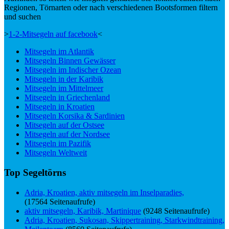
Regionen, Törnarten oder nach verschiedenen Bootsformen filtern
und suchen
>
1-2-Mitsegeln auf facebook
<
Mitsegeln im Atlantik
Mitsegeln Binnen Gewässer
Mitsegeln im Indischer Ozean
Mitsegeln in der Karibik
Mitsegeln im Mittelmeer
Mitsegeln in Griechenland
Mitsegeln in Kroatien
Mitsegeln Korsika & Sardinien
Mitsegeln auf der Ostsee
Mitsegeln auf der Nordsee
Mitsegeln im Pazifik
Mitsegeln Weltweit
Top Segeltörns
Adria, Kroatien, aktiv mitsegeln im Inselparadies,
(17564 Seitenaufrufe)
aktiv mitsegeln, Karibik, Martinique
(9248 Seitenaufrufe)
Adria, Kroatien, Sukosan, Skippertraining, Starkwindtraining,