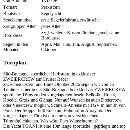
von Bord am
13.09.26
Törnart
Praxistörn
Bootstyp
Segelyacht
Segelkenntnisse
erste Segelerfahrung erwünscht
Zielgruppen Alter
jedes Alter
zzgl. weiterer Kosten für eine gemeinsame
Bordkasse
Bordkasse
Segeln in den
April, Mai, Juni, Juli, August, September,
Monaten
Oktober
Törnplan
Süd-Bretagne, sportlicher Herbsttörn in exklusiver
ZWEIERCREW auf Cruiser Racer
Zwischen Ostern und Ende Oktober 2026 segeln wir von La
Trinité-sur-mer in der Süd-Bretagne in exklusiver ZWEIERCREW
sportliche Törns zu den vorgelagerten Inseln Belle-Ile, Houat,
Hoedic, Groix und Glénan. Nur auf Wunsch ist auch Dreiercrew
oder Vierercrew möglich. Schnelle Anreise mit TGV in nur 3h von
Paris. Der Skipper holt Euch am Bahnhof in Auray ab. Der
vorgeschlagene Törn ist nur eine von verschiedenen
Törnmöglichkeiten. Was wäre Euer Wunschtermin?
Die Yacht TOANI ist eine 13m lange sportliche , gepflegte und top