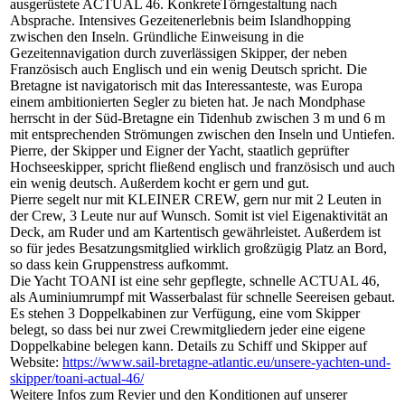
ausgerüstete ACTUAL 46. KonkreteTörngestaltung nach
Absprache. Intensives Gezeitenerlebnis beim Islandhopping
zwischen den Inseln. Gründliche Einweisung in die
Gezeitennavigation durch zuverlässigen Skipper, der neben
Französisch auch Englisch und ein wenig Deutsch spricht. Die
Bretagne ist navigatorisch mit das Interessanteste, was Europa
einem ambitionierten Segler zu bieten hat. Je nach Mondphase
herrscht in der Süd-Bretagne ein Tidenhub zwischen 3 m und 6 m
mit entsprechenden Strömungen zwischen den Inseln und Untiefen.
Pierre, der Skipper und Eigner der Yacht, staatlich geprüfter
Hochseeskipper, spricht fließend englisch und französisch und auch
ein wenig deutsch. Außerdem kocht er gern und gut.
Pierre segelt nur mit KLEINER CREW, gern nur mit 2 Leuten in
der Crew, 3 Leute nur auf Wunsch. Somit ist viel Eigenaktivität an
Deck, am Ruder und am Kartentisch gewährleistet. Außerdem ist
so für jedes Besatzungsmitglied wirklich großzügig Platz an Bord,
so dass kein Gruppenstress aufkommt.
Die Yacht TOANI ist eine sehr gepflegte, schnelle ACTUAL 46,
als Auminiumrumpf mit Wasserbalast für schnelle Seereisen gebaut.
Es stehen 3 Doppelkabinen zur Verfügung, eine vom Skipper
belegt, so dass bei nur zwei Crewmitgliedern jeder eine eigene
Doppelkabine belegen kann. Details zu Schiff und Skipper auf
Website:
https://www.sail-bretagne-atlantic.eu/unsere-yachten-und-
skipper/toani-actual-46/
Weitere Infos zum Revier und den Konditionen auf unserer