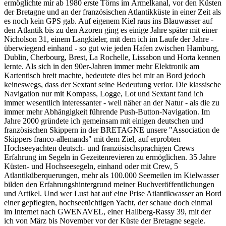
ermöglichte mir ab 1980 erste Törns im Ärmelkanal, vor den Küsten
der Bretagne und an der französischen Atlantikküste in einer Zeit als
es noch kein GPS gab. Auf eigenem Kiel raus ins Blauwasser auf
den Atlantik bis zu den Azoren ging es einige Jahre später mit einer
Nicholson 31, einem Langkieler, mit dem ich im Laufe der Jahre -
überwiegend einhand - so gut wie jeden Hafen zwischen Hamburg,
Dublin, Cherbourg, Brest, La Rochelle, Lissabon und Horta kennen
lernte. Als sich in den 90er-Jahren immer mehr Elektronik am
Kartentisch breit machte, bedeutete dies bei mir an Bord jedoch
keineswegs, dass der Sextant seine Bedeutung verlor. Die klassische
Navigation nur mit Kompass, Logge, Lot und Sextant fand ich
immer wesentlich interessanter - weil näher an der Natur - als die zu
immer mehr Abhängigkeit führende Push-Button-Navigation. Im
Jahre 2000 gründete ich gemeinsam mit einigen deutschen und
französischen Skippern in der BRETAGNE unsere "Association de
Skippers franco-allemands" mit dem Ziel, auf erprobten
Hochseeyachten deutsch- und französischsprachigen Crews
Erfahrung im Segeln in Gezeitenrevieren zu ermöglichen. 35 Jahre
Küsten- und Hochseesegeln, einhand oder mit Crew, 5
Atlantiküberquerungen, mehr als 100.000 Seemeilen im Kielwasser
bilden den Erfahrungshintergrund meiner Buchveröffentlichungen
und Artikel. Und wer Lust hat auf eine Prise Atlantikwasser an Bord
einer gepflegten, hochseetüchtigen Yacht, der schaue doch einmal
im Internet nach GWENAVEL, einer Hallberg-Rassy 39, mit der
ich von März bis November vor der Küste der Bretagne segele.