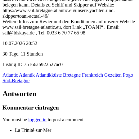
belegen kann. Details zu Schiff und Skipper auf Website:
https://www.sail-bretagne-atlantic.eu/unsere-yachten-und-
skipper/toani-actual-46/
Weitere Infos zum Revier und den Konditionen auf unserer Website
www.sail-bretagne-atlantic.eu, dort Link „TOANI“ . Email:
sail@biskaya.de , Tel. 0033 6 70 77 65 98
10.07.2026 20:52
30 Tage, 11 Stunden
Listing ID
75166ab922527ac0
Atlantic
Atlantik
Atlantikküste
Bretagne
Frankreich
Gezeiten
Pogo
Süd-Bretagne
Antworten
Kommentar eintragen
You must be
logged in
to post a comment.
La Trinité-sur-Mer