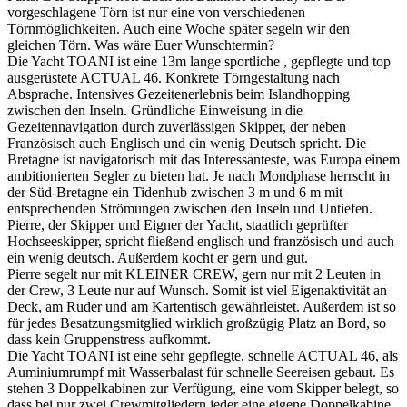
vorgeschlagene Törn ist nur eine von verschiedenen
Törnmöglichkeiten. Auch eine Woche später segeln wir den
gleichen Törn. Was wäre Euer Wunschtermin?
Die Yacht TOANI ist eine 13m lange sportliche , gepflegte und top
ausgerüstete ACTUAL 46. Konkrete Törngestaltung nach
Absprache. Intensives Gezeitenerlebnis beim Islandhopping
zwischen den Inseln. Gründliche Einweisung in die
Gezeitennavigation durch zuverlässigen Skipper, der neben
Französisch auch Englisch und ein wenig Deutsch spricht. Die
Bretagne ist navigatorisch mit das Interessanteste, was Europa einem
ambitionierten Segler zu bieten hat. Je nach Mondphase herrscht in
der Süd-Bretagne ein Tidenhub zwischen 3 m und 6 m mit
entsprechenden Strömungen zwischen den Inseln und Untiefen.
Pierre, der Skipper und Eigner der Yacht, staatlich geprüfter
Hochseeskipper, spricht fließend englisch und französisch und auch
ein wenig deutsch. Außerdem kocht er gern und gut.
Pierre segelt nur mit KLEINER CREW, gern nur mit 2 Leuten in
der Crew, 3 Leute nur auf Wunsch. Somit ist viel Eigenaktivität an
Deck, am Ruder und am Kartentisch gewährleistet. Außerdem ist so
für jedes Besatzungsmitglied wirklich großzügig Platz an Bord, so
dass kein Gruppenstress aufkommt.
Die Yacht TOANI ist eine sehr gepflegte, schnelle ACTUAL 46, als
Auminiumrumpf mit Wasserbalast für schnelle Seereisen gebaut. Es
stehen 3 Doppelkabinen zur Verfügung, eine vom Skipper belegt, so
dass bei nur zwei Crewmitgliedern jeder eine eigene Doppelkabine