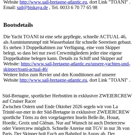
Website
http://www.sail-bretagne-atlantic.eu
, dort Link "TOANI" .
Email:
sail@biskaya.de
, Tel. 0033 6 70 77 65 98
Bootsdetails
Die Yacht TOANI ist eine sehr gepflegte, schnelle ACTUAL 46,
als Auminiumrumpf mit Wasserbalast für schnelle Seereisen gebaut.
Es stehen 3 Doppelkabinen zur Verfügung, eine vom Skipper
belegt, so dass bei nur zwei Crewmitgliedern jeder eine eigene
Doppelkabine belegen kann. Details zu Schiff und Skipper auf
Website:
https://www.sail-bretagne-atlantic.eu/unsere-yachten-und-
skipper/toani-actual-46/
Weitere Infos zum Revier und den Konditionen auf unserer
Website
http://www.sail-bretagne-atlantic.eu
, dort Link "TOANI" .
Süd-Bretagne, sportlicher Herbsttörn in exklusiver ZWEIERCREW
auf Cruiser Racer
Zwischen Ostern und Ende Oktober 2026 segeln wir von La
Trinité-sur-mer in der Süd-Bretagne in exklusiver ZWEIERCREW
sportliche Törns zu den vorgelagerten Inseln Belle-Ile, Houat,
Hoedic, Groix und Glénan. Nur auf Wunsch ist auch Dreiercrew
oder Vierercrew möglich. Schnelle Anreise mit TGV in nur 3h von
Paris. Der Skipper holt Euch am Bahnhof in Auray ab. Der