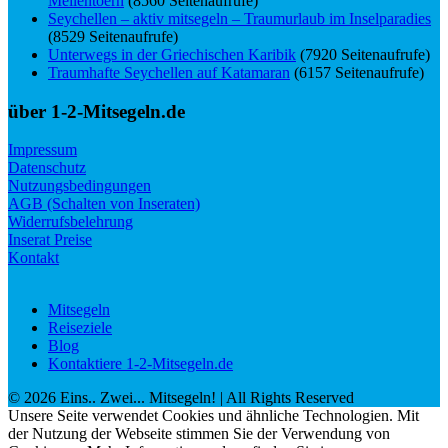
Meilentoern
(8560 Seitenaufrufe)
Seychellen – aktiv mitsegeln – Traumurlaub im Inselparadies
(8529 Seitenaufrufe)
Unterwegs in der Griechischen Karibik
(7920 Seitenaufrufe)
Traumhafte Seychellen auf Katamaran
(6157 Seitenaufrufe)
über 1-2-Mitsegeln.de
Impressum
Datenschutz
Nutzungsbedingungen
AGB (Schalten von Inseraten)
Widerrufsbelehrung
Inserat Preise
Kontakt
Mitsegeln
Reiseziele
Blog
Kontaktiere 1-2-Mitsegeln.de
©
2026
Eins.. Zwei... Mitsegeln!
| All Rights Reserved
Unsere Seite verwendet Cookies und ähnliche Technologien. Mit
der Nutzung der Webseite stimmen Sie der Verwendung von