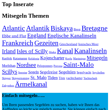
Top Inserate
Mitsegeln Themen
Atlantic
Atlantik
Bretagne
Biskaya
Brest
England
Englische Kanalinseln
Ebbe und Flut
Frankreich
Gezeiten
Griechenland
Ionisches Meer
Kanal
Kanalinseln
Irland
Isles of Scilly
Ithaka
Mitsegeln
Kojencharter
Karibik
Katamaran
Kefalonia
Korfu
Martinique
Saint-Malo
Nordsee
Morbihan
Peloponnes
Preveza
Scillys
Segeltörn
Segelreise
Segeln
Segelyacht
Seereise
Seychellen
St. Malo
Tiden
Törn
yachtcharter
Skipper
Skippertraining
Yachturlaub
Ärmelkanal
Zakynthos
Einfach mitsegeln…..
Um Ihren passenden Segeltörn zu suchen, haben wir Ihnen das
Auffinden so leicht wie möglich gemacht. Sie können einfach nach