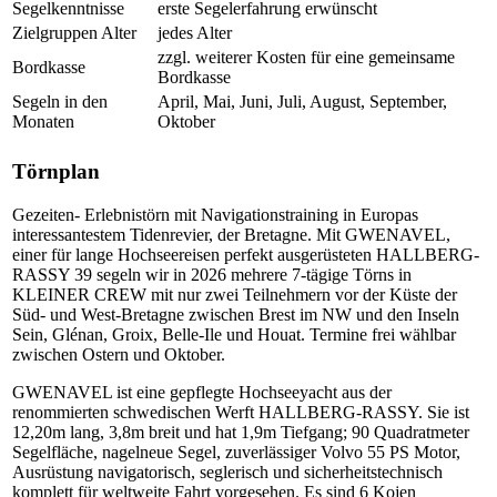
Segelkenntnisse
erste Segelerfahrung erwünscht
Zielgruppen Alter
jedes Alter
zzgl. weiterer Kosten für eine gemeinsame
Bordkasse
Bordkasse
Segeln in den
April, Mai, Juni, Juli, August, September,
Monaten
Oktober
Törnplan
Gezeiten- Erlebnistörn mit Navigationstraining in Europas
interessantestem Tidenrevier, der Bretagne. Mit GWENAVEL,
einer für lange Hochseereisen perfekt ausgerüsteten HALLBERG-
RASSY 39 segeln wir in 2026 mehrere 7-tägige Törns in
KLEINER CREW mit nur zwei Teilnehmern vor der Küste der
Süd- und West-Bretagne zwischen Brest im NW und den Inseln
Sein, Glénan, Groix, Belle-Ile und Houat. Termine frei wählbar
zwischen Ostern und Oktober.
GWENAVEL ist eine gepflegte Hochseeyacht aus der
renommierten schwedischen Werft HALLBERG-RASSY. Sie ist
12,20m lang, 3,8m breit und hat 1,9m Tiefgang; 90 Quadratmeter
Segelfläche, nagelneue Segel, zuverlässiger Volvo 55 PS Motor,
Ausrüstung navigatorisch, seglerisch und sicherheitstechnisch
komplett für weltweite Fahrt vorgesehen. Es sind 6 Kojen