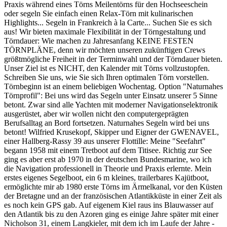
Praxis während eines Törns Meilentörns für den Hochseeschein
oder segeln Sie einfach einen Relax-Törn mit kulinarischen
Highlights... Segeln in Frankreich à la Carte... Suchen Sie es sich
aus! Wir bieten maximale Flexibilität in der Törngestaltung und
Törndauer: Wie machen zu Jahresanfang KEINE FESTEN
TÖRNPLÄNE, denn wir möchten unseren zukünftigen Crews
größtmögliche Freiheit in der Terminwahl und der Törndauer bieten.
Unser Ziel ist es NICHT, den Kalender mit Törns vollzustopfen.
Schreiben Sie uns, wie Sie sich Ihren optimalen Törn vorstellen.
Törnbeginn ist an einem beliebigen Wochentag. Option "Naturnahes
Törnprofil": Bei uns wird das Segeln unter Einsatz unserer 5 Sinne
betont. Zwar sind alle Yachten mit moderner Navigationselektronik
ausgerüstet, aber wir wollen nicht den computergeprägten
Berufsalltag an Bord fortsetzen. Naturnahes Segeln wird bei uns
betont! Wilfried Krusekopf, Skipper und Eigner der GWENAVEL,
einer Hallberg-Rassy 39 aus unserer Flottille: Meine "Seefahrt"
begann 1958 mit einem Tretboot auf dem Titisee. Richtig zur See
ging es aber erst ab 1970 in der deutschen Bundesmarine, wo ich
die Navigation professionell in Theorie und Praxis erlernte. Mein
erstes eigenes Segelboot, ein 6 m kleines, trailerbares Kajütboot,
ermöglichte mir ab 1980 erste Törns im Ärmelkanal, vor den Küsten
der Bretagne und an der französischen Atlantikküste in einer Zeit als
es noch kein GPS gab. Auf eigenem Kiel raus ins Blauwasser auf
den Atlantik bis zu den Azoren ging es einige Jahre später mit einer
Nicholson 31, einem Langkieler, mit dem ich im Laufe der Jahre -