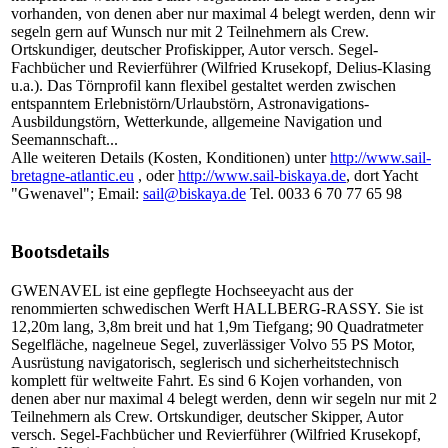
vorhanden, von denen aber nur maximal 4 belegt werden, denn wir
segeln gern auf Wunsch nur mit 2 Teilnehmern als Crew.
Ortskundiger, deutscher Profiskipper, Autor versch. Segel-
Fachbücher und Revierführer (Wilfried Krusekopf, Delius-Klasing
u.a.). Das Törnprofil kann flexibel gestaltet werden zwischen
entspanntem Erlebnistörn/Urlaubstörn, Astronavigations-
Ausbildungstörn, Wetterkunde, allgemeine Navigation und
Seemannschaft...
Alle weiteren Details (Kosten, Konditionen) unter
http://www.sail-
bretagne-atlantic.eu
, oder
http://www.sail-biskaya.de
, dort Yacht
"Gwenavel"; Email:
sail@biskaya.de
Tel. 0033 6 70 77 65 98
Bootsdetails
GWENAVEL ist eine gepflegte Hochseeyacht aus der
renommierten schwedischen Werft HALLBERG-RASSY. Sie ist
12,20m lang, 3,8m breit und hat 1,9m Tiefgang; 90 Quadratmeter
Segelfläche, nagelneue Segel, zuverlässiger Volvo 55 PS Motor,
Ausrüstung navigatorisch, seglerisch und sicherheitstechnisch
komplett für weltweite Fahrt. Es sind 6 Kojen vorhanden, von
denen aber nur maximal 4 belegt werden, denn wir segeln nur mit 2
Teilnehmern als Crew. Ortskundiger, deutscher Skipper, Autor
versch. Segel-Fachbücher und Revierführer (Wilfried Krusekopf,