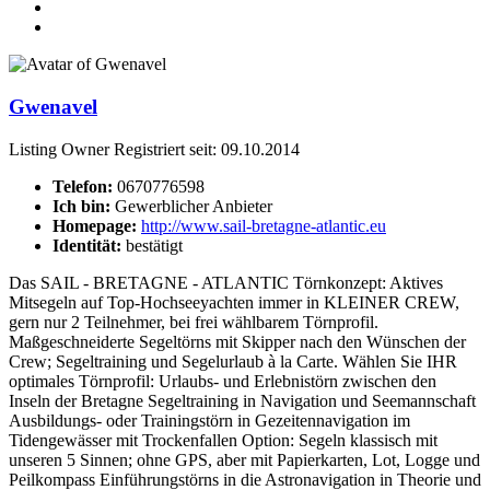
Gwenavel
Listing Owner
Registriert seit: 09.10.2014
Telefon:
0670776598
Ich bin:
Gewerblicher Anbieter
Homepage:
http://www.sail-bretagne-atlantic.eu
Identität:
bestätigt
Das SAIL - BRETAGNE - ATLANTIC Törnkonzept: Aktives
Mitsegeln auf Top-Hochseeyachten immer in KLEINER CREW,
gern nur 2 Teilnehmer, bei frei wählbarem Törnprofil.
Maßgeschneiderte Segeltörns mit Skipper nach den Wünschen der
Crew; Segeltraining und Segelurlaub à la Carte. Wählen Sie IHR
optimales Törnprofil: Urlaubs- und Erlebnistörn zwischen den
Inseln der Bretagne Segeltraining in Navigation und Seemannschaft
Ausbildungs- oder Trainingstörn in Gezeitennavigation im
Tidengewässer mit Trockenfallen Option: Segeln klassisch mit
unseren 5 Sinnen; ohne GPS, aber mit Papierkarten, Lot, Logge und
Peilkompass Einführungstörns in die Astronavigation in Theorie und