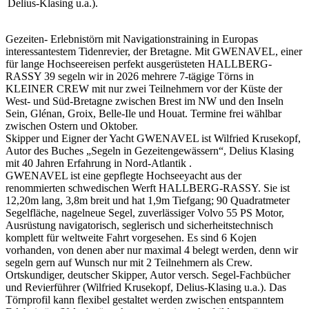
Delius-Klasing u.a.).
Gezeiten- Erlebnistörn mit Navigationstraining in Europas
interessantestem Tidenrevier, der Bretagne. Mit GWENAVEL, einer
für lange Hochseereisen perfekt ausgerüsteten HALLBERG-
RASSY 39 segeln wir in 2026 mehrere 7-tägige Törns in
KLEINER CREW mit nur zwei Teilnehmern vor der Küste der
West- und Süd-Bretagne zwischen Brest im NW und den Inseln
Sein, Glénan, Groix, Belle-Ile und Houat. Termine frei wählbar
zwischen Ostern und Oktober.
Skipper und Eigner der Yacht GWENAVEL ist Wilfried Krusekopf,
Autor des Buches „Segeln in Gezeitengewässern“, Delius Klasing
mit 40 Jahren Erfahrung in Nord-Atlantik .
GWENAVEL ist eine gepflegte Hochseeyacht aus der
renommierten schwedischen Werft HALLBERG-RASSY. Sie ist
12,20m lang, 3,8m breit und hat 1,9m Tiefgang; 90 Quadratmeter
Segelfläche, nagelneue Segel, zuverlässiger Volvo 55 PS Motor,
Ausrüstung navigatorisch, seglerisch und sicherheitstechnisch
komplett für weltweite Fahrt vorgesehen. Es sind 6 Kojen
vorhanden, von denen aber nur maximal 4 belegt werden, denn wir
segeln gern auf Wunsch nur mit 2 Teilnehmern als Crew.
Ortskundiger, deutscher Skipper, Autor versch. Segel-Fachbücher
und Revierführer (Wilfried Krusekopf, Delius-Klasing u.a.). Das
Törnprofil kann flexibel gestaltet werden zwischen entspanntem