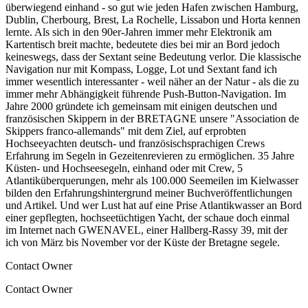
überwiegend einhand - so gut wie jeden Hafen zwischen Hamburg,
Dublin, Cherbourg, Brest, La Rochelle, Lissabon und Horta kennen
lernte. Als sich in den 90er-Jahren immer mehr Elektronik am
Kartentisch breit machte, bedeutete dies bei mir an Bord jedoch
keineswegs, dass der Sextant seine Bedeutung verlor. Die klassische
Navigation nur mit Kompass, Logge, Lot und Sextant fand ich
immer wesentlich interessanter - weil näher an der Natur - als die zu
immer mehr Abhängigkeit führende Push-Button-Navigation. Im
Jahre 2000 gründete ich gemeinsam mit einigen deutschen und
französischen Skippern in der BRETAGNE unsere "Association de
Skippers franco-allemands" mit dem Ziel, auf erprobten
Hochseeyachten deutsch- und französischsprachigen Crews
Erfahrung im Segeln in Gezeitenrevieren zu ermöglichen. 35 Jahre
Küsten- und Hochseesegeln, einhand oder mit Crew, 5
Atlantiküberquerungen, mehr als 100.000 Seemeilen im Kielwasser
bilden den Erfahrungshintergrund meiner Buchveröffentlichungen
und Artikel. Und wer Lust hat auf eine Prise Atlantikwasser an Bord
einer gepflegten, hochseetüchtigen Yacht, der schaue doch einmal
im Internet nach GWENAVEL, einer Hallberg-Rassy 39, mit der
ich von März bis November vor der Küste der Bretagne segele.
Contact Owner
Contact Owner