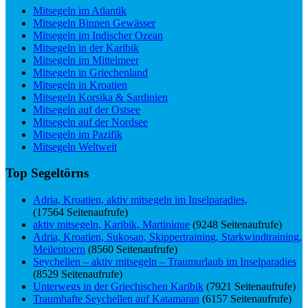
Mitsegeln im Atlantik
Mitsegeln Binnen Gewässer
Mitsegeln im Indischer Ozean
Mitsegeln in der Karibik
Mitsegeln im Mittelmeer
Mitsegeln in Griechenland
Mitsegeln in Kroatien
Mitsegeln Korsika & Sardinien
Mitsegeln auf der Ostsee
Mitsegeln auf der Nordsee
Mitsegeln im Pazifik
Mitsegeln Weltweit
Top Segeltörns
Adria, Kroatien, aktiv mitsegeln im Inselparadies,
(17564 Seitenaufrufe)
aktiv mitsegeln, Karibik, Martinique
(9248 Seitenaufrufe)
Adria, Kroatien, Sukosan, Skippertraining, Starkwindtraining,
Meilentoern
(8560 Seitenaufrufe)
Seychellen – aktiv mitsegeln – Traumurlaub im Inselparadies
(8529 Seitenaufrufe)
Unterwegs in der Griechischen Karibik
(7921 Seitenaufrufe)
Traumhafte Seychellen auf Katamaran
(6157 Seitenaufrufe)