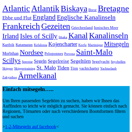
Atlantic
Atlantik
Bretagne
Biskaya
Brest
England
Englische Kanalinseln
Ebbe und Flut
Frankreich
Gezeiten
Griechenland
Ionisches Meer
Kanal
Kanalinseln
Irland
Isles of Scilly
Ithaka
Mitsegeln
Kojencharter
Karibik
Katamaran
Kefalonia
Korfu
Martinique
Saint-Malo
Nordsee
Morbihan
Peloponnes
Preveza
Scillys
Segeltörn
Segelreise
Segeln
Segelyacht
Seereise
Seychellen
St. Malo
Tiden
Törn
yachtcharter
Skipper
Skippertraining
Yachturlaub
Ärmelkanal
Zakynthos
Einfach mitsegeln…..
Um Ihren passenden Segeltörn zu suchen, haben wir Ihnen das
Auffinden so leicht wie möglich gemacht. Sie können einfach nach
Regionen, Törnarten oder nach verschiedenen Bootsformen filtern
und suchen
>
1-2-Mitsegeln auf facebook
<