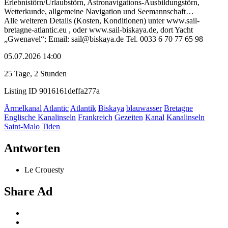
Erlebnistörn/Urlaubstörn, Astronavigations-Ausbildungstörn,
Wetterkunde, allgemeine Navigation und Seemannschaft…
Alle weiteren Details (Kosten, Konditionen) unter www.sail-
bretagne-atlantic.eu , oder www.sail-biskaya.de, dort Yacht
„Gwenavel“; Email: sail@biskaya.de Tel. 0033 6 70 77 65 98
05.07.2026 14:00
25 Tage, 2 Stunden
Listing ID
9016161deffa277a
Ärmelkanal
Atlantic
Atlantik
Biskaya
blauwasser
Bretagne
Englische Kanalinseln
Frankreich
Gezeiten
Kanal
Kanalinseln
Saint-Malo
Tiden
Antworten
Le Crouesty
Share Ad