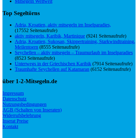
Mitsegeln Weltweit
Top Segeltörns
Adria, Kroatien, aktiv mitsegeln im Inselparadies,
(17552 Seitenaufrufe)
aktiv mitsegeln, Karibik, Martinique
(9241 Seitenaufrufe)
Adria, Kroatien, Sukosan, Skippertraining, Starkwindtraining,
Meilentoern
(8555 Seitenaufrufe)
Seychellen – aktiv mitsegeln – Traumurlaub im Inselparadies
(8523 Seitenaufrufe)
Unterwegs in der Griechischen Karibik
(7914 Seitenaufrufe)
Traumhafte Seychellen auf Katamaran
(6152 Seitenaufrufe)
über 1-2-Mitsegeln.de
Impressum
Datenschutz
Nutzungsbedingungen
AGB (Schalten von Inseraten)
Widerrufsbelehrung
Inserat Preise
Kontakt