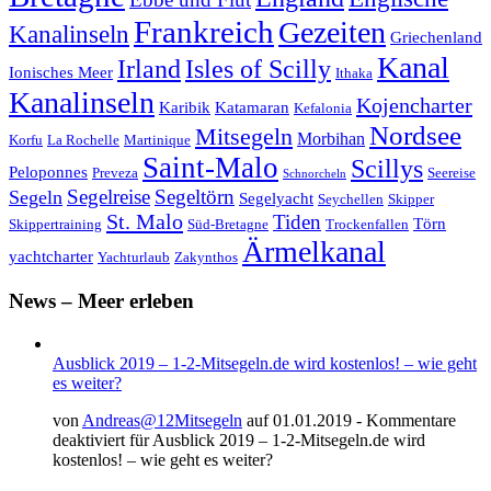
Frankreich
Gezeiten
Kanalinseln
Griechenland
Kanal
Irland
Isles of Scilly
Ionisches Meer
Ithaka
Kanalinseln
Kojencharter
Karibik
Katamaran
Kefalonia
Nordsee
Mitsegeln
Morbihan
Korfu
La Rochelle
Martinique
Saint-Malo
Scillys
Peloponnes
Preveza
Seereise
Schnorcheln
Segeltörn
Segeln
Segelreise
Segelyacht
Seychellen
Skipper
St. Malo
Tiden
Törn
Skippertraining
Süd-Bretagne
Trockenfallen
Ärmelkanal
yachtcharter
Yachturlaub
Zakynthos
News – Meer erleben
Ausblick 2019 – 1-2-Mitsegeln.de wird kostenlos! – wie geht
es weiter?
von
Andreas@12Mitsegeln
auf 01.01.2019 -
Kommentare
deaktiviert
für Ausblick 2019 – 1-2-Mitsegeln.de wird
kostenlos! – wie geht es weiter?