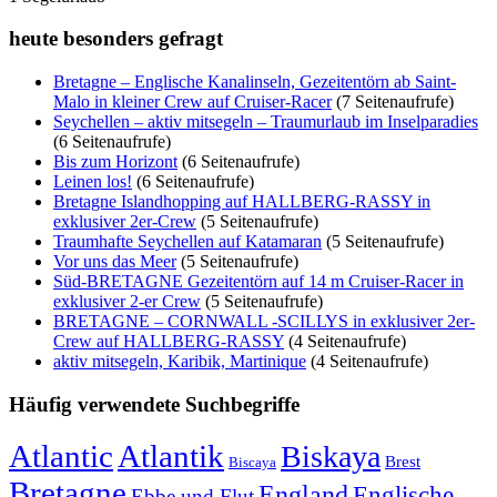
heute besonders gefragt
Bretagne – Englische Kanalinseln, Gezeitentörn ab Saint-
Malo in kleiner Crew auf Cruiser-Racer
(7 Seitenaufrufe)
Seychellen – aktiv mitsegeln – Traumurlaub im Inselparadies
(6 Seitenaufrufe)
Bis zum Horizont
(6 Seitenaufrufe)
Leinen los!
(6 Seitenaufrufe)
Bretagne Islandhopping auf HALLBERG-RASSY in
exklusiver 2er-Crew
(5 Seitenaufrufe)
Traumhafte Seychellen auf Katamaran
(5 Seitenaufrufe)
Vor uns das Meer
(5 Seitenaufrufe)
Süd-BRETAGNE Gezeitentörn auf 14 m Cruiser-Racer in
exklusiver 2-er Crew
(5 Seitenaufrufe)
BRETAGNE – CORNWALL -SCILLYS in exklusiver 2er-
Crew auf HALLBERG-RASSY
(4 Seitenaufrufe)
aktiv mitsegeln, Karibik, Martinique
(4 Seitenaufrufe)
Häufig verwendete Suchbegriffe
Atlantic
Atlantik
Biskaya
Brest
Biscaya
Bretagne
England
Englische
Ebbe und Flut