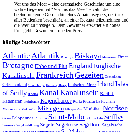
Vor uns das Meer – eine dramatische Geschichte um eine
wahre Begebenheit “Vor uns das Meer” erzählt die
beeindruckende Geschichte eines Amateurseglers, der trotz
aller Bedenken beschließt, an einer Regatta teilzunehmen und
die Welt zu umsegeln. Dem Gewinner erwartet ein hohes
Preisgeld. Gewinnen um jeden Preis…
häufige Suchwörter
Atlantic
Atlantik
Biskaya
Brest
Biscaya
blauwasser
Bretagne
England
Englische
Ebbe und Flut
Frankreich
Gezeiten
Kanalinseln
Grenadinen
Irland
Isles
Griechenland
Ionisches Meer
Guadeloupe
Hallberg-Rassy
Kanal
Kanalinseln
of Scilly
Karibik
Ithaka
Kojencharter
Katamaran
Kefalonia
Korfu
La Rochelle
Kroatien
Nordsee
Mitsegeln
Morbihan
Martinique
Meilentörn
Mitsegeltörn
Saint-Malo
Scillys
Peloponnes
Preveza
Ostsee
Schnorcheln
Segeltörn
Segeln
Segelreise
Segelyacht
Seereise
Segelausbildung
St. Malo