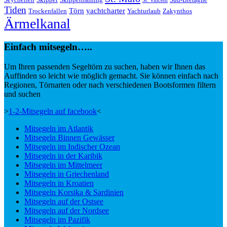
Seychellen
Skipper
Skippertraining
Süd-Bretagne
St. Vincent
Tiden
Törn
yachtcharter
Trockenfallen
Yachturlaub
Zakynthos
Ärmelkanal
Einfach mitsegeln…..
Um Ihren passenden Segeltörn zu suchen, haben wir Ihnen das
Auffinden so leicht wie möglich gemacht. Sie können einfach nach
Regionen, Törnarten oder nach verschiedenen Bootsformen filtern
und suchen
>
1-2-Mitsegeln auf facebook
<
Mitsegeln im Atlantik
Mitsegeln Binnen Gewässer
Mitsegeln im Indischer Ozean
Mitsegeln in der Karibik
Mitsegeln im Mittelmeer
Mitsegeln in Griechenland
Mitsegeln in Kroatien
Mitsegeln Korsika & Sardinien
Mitsegeln auf der Ostsee
Mitsegeln auf der Nordsee
Mitsegeln im Pazifik