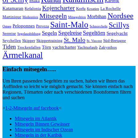
Karibik
Ithaka
Kojencharter
Katamaran
Kefalonia
Korfu
La Rochelle
Kroatien
Nordsee
Mitsegeln
Morbihan
Martinique
Meilentörn
Mitsegeltörn
Saint-Malo
Scillys
Peloponnes
Preveza
Ostsee
Schnorcheln
Segeltörn
Segeln
Segelreise
Segelyacht
Seereise
Segelausbildung
St. Malo
Seychellen
Skipper
Skippertraining
Süd-Bretagne
St. Vincent
Tiden
Törn
yachtcharter
Trockenfallen
Yachturlaub
Zakynthos
Ärmelkanal
Einfach mitsegeln…..
Um Ihren passenden Segeltörn zu suchen, haben wir Ihnen das
Auffinden so leicht wie möglich gemacht. Sie können einfach nach
Regionen, Törnarten oder nach verschiedenen Bootsformen filtern
und suchen
>
1-2-Mitsegeln auf facebook
<
Mitsegeln im Atlantik
Mitsegeln Binnen Gewässer
Mitsegeln im Indischer Ozean
Mitsegeln in der Karibik