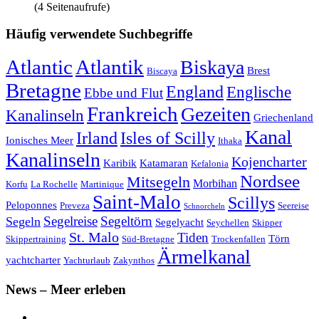
(4 Seitenaufrufe)
Häufig verwendete Suchbegriffe
Atlantic
Atlantik
Biskaya
Brest
Biscaya
Bretagne
England
Englische
Ebbe und Flut
Frankreich
Gezeiten
Kanalinseln
Griechenland
Kanal
Irland
Isles of Scilly
Ionisches Meer
Ithaka
Kanalinseln
Kojencharter
Karibik
Katamaran
Kefalonia
Nordsee
Mitsegeln
Morbihan
Korfu
La Rochelle
Martinique
Saint-Malo
Scillys
Peloponnes
Preveza
Seereise
Schnorcheln
Segeltörn
Segeln
Segelreise
Segelyacht
Seychellen
Skipper
St. Malo
Tiden
Törn
Skippertraining
Süd-Bretagne
Trockenfallen
Ärmelkanal
yachtcharter
Yachturlaub
Zakynthos
News – Meer erleben