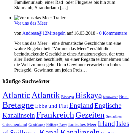
Familienurlaub, einer Rad- oder Flugreise bis hin zum
Skiurlaub, Strandurlaub […]
Vor uns das Meer
von
Andreas@12Mitsegeln
auf 16.03.2018 -
0 Kommentare
Vor uns das Meer – eine dramatische Geschichte um eine
wahre Begebenheit “Vor uns das Meer” erzählt die
beeindruckende Geschichte eines Amateurseglers, der trotz
aller Bedenken beschließt, an einer Regatta teilzunehmen und
die Welt zu umsegeln. Dem Gewinner erwartet ein hohes
Preisgeld. Gewinnen um jeden Preis…
häufige Suchwörter
Atlantic
Atlantik
Biskaya
Brest
Biscaya
blauwasser
Bretagne
England
Englische
Ebbe und Flut
Frankreich
Gezeiten
Kanalinseln
Grenadinen
Irland
Isles
Griechenland
Ionisches Meer
Guadeloupe
Hallberg-Rassy
Kanal
Kanalinseln
of Scilly