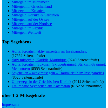
Mitsegeln im Mittelmeer
Mitsegeln in Griechenland
Mitsegeln in Kroatien
Mitsegeln Korsika & Sardinien
Mitsegeln auf der Ostsee
Mitsegeln auf der Nordsee
Mitsegeln im Pazifik
Mitsegeln Weltweit
Top Segeltörns
Adria, Kroatien, aktiv mitsegeln im Inselparadies,
(17552 Seitenaufrufe)
aktiv mitsegeln, Karibik, Martinique
(9240 Seitenaufrufe)
Adria, Kroatien, Sukosan, Skippertraining, Starkwindtraining,
Meilentoern
(8555 Seitenaufrufe)
Seychellen – aktiv mitsegeln – Traumurlaub im Inselparadies
(8523 Seitenaufrufe)
Unterwegs in der Griechischen Karibik
(7914 Seitenaufrufe)
Traumhafte Seychellen auf Katamaran
(6152 Seitenaufrufe)
über 1-2-Mitsegeln.de
Impressum