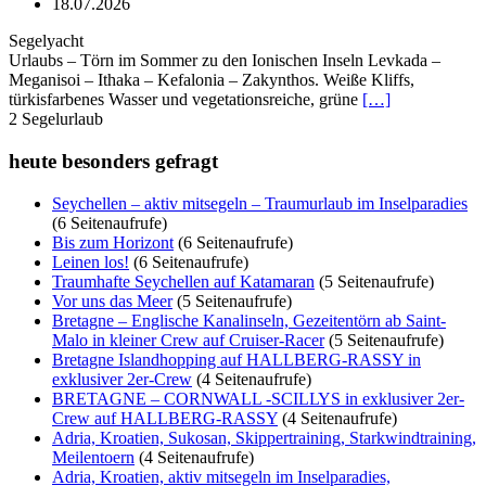
18.07.2026
Segelyacht
Urlaubs – Törn im Sommer zu den Ionischen Inseln Levkada –
Meganisoi – Ithaka – Kefalonia – Zakynthos. Weiße Kliffs,
türkisfarbenes Wasser und vegetationsreiche, grüne
[…]
2
Segelurlaub
heute besonders gefragt
Seychellen – aktiv mitsegeln – Traumurlaub im Inselparadies
(6 Seitenaufrufe)
Bis zum Horizont
(6 Seitenaufrufe)
Leinen los!
(6 Seitenaufrufe)
Traumhafte Seychellen auf Katamaran
(5 Seitenaufrufe)
Vor uns das Meer
(5 Seitenaufrufe)
Bretagne – Englische Kanalinseln, Gezeitentörn ab Saint-
Malo in kleiner Crew auf Cruiser-Racer
(5 Seitenaufrufe)
Bretagne Islandhopping auf HALLBERG-RASSY in
exklusiver 2er-Crew
(4 Seitenaufrufe)
BRETAGNE – CORNWALL -SCILLYS in exklusiver 2er-
Crew auf HALLBERG-RASSY
(4 Seitenaufrufe)
Adria, Kroatien, Sukosan, Skippertraining, Starkwindtraining,
Meilentoern
(4 Seitenaufrufe)
Adria, Kroatien, aktiv mitsegeln im Inselparadies,