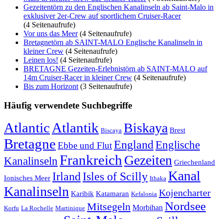
Gezeitentörn zu den Englischen Kanalinseln ab Saint-Malo in
exklusiver 2er-Crew auf sportlichem Cruiser-Racer
(4 Seitenaufrufe)
Vor uns das Meer
(4 Seitenaufrufe)
Bretagnetörn ab SAINT-MALO Englische Kanalinseln in
kleiner Crew
(4 Seitenaufrufe)
Leinen los!
(4 Seitenaufrufe)
BRETAGNE Gezeiten-Erlebnistörn ab SAINT-MALO auf
14m Cruiser-Racer in kleiner Crew
(4 Seitenaufrufe)
Bis zum Horizont
(3 Seitenaufrufe)
Häufig verwendete Suchbegriffe
Atlantic
Atlantik
Biskaya
Brest
Biscaya
Bretagne
England
Englische
Ebbe und Flut
Frankreich
Gezeiten
Kanalinseln
Griechenland
Kanal
Irland
Isles of Scilly
Ionisches Meer
Ithaka
Kanalinseln
Kojencharter
Karibik
Katamaran
Kefalonia
Nordsee
Mitsegeln
Morbihan
Korfu
La Rochelle
Martinique