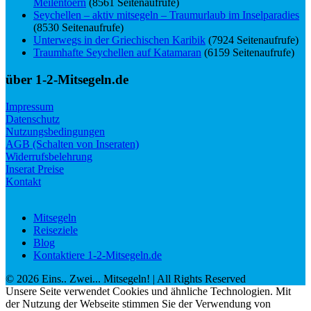
Meilentoern
(8561 Seitenaufrufe)
Seychellen – aktiv mitsegeln – Traumurlaub im Inselparadies
(8530 Seitenaufrufe)
Unterwegs in der Griechischen Karibik
(7924 Seitenaufrufe)
Traumhafte Seychellen auf Katamaran
(6159 Seitenaufrufe)
über 1-2-Mitsegeln.de
Impressum
Datenschutz
Nutzungsbedingungen
AGB (Schalten von Inseraten)
Widerrufsbelehrung
Inserat Preise
Kontakt
Mitsegeln
Reiseziele
Blog
Kontaktiere 1-2-Mitsegeln.de
©
2026
Eins.. Zwei... Mitsegeln!
| All Rights Reserved
Unsere Seite verwendet Cookies und ähnliche Technologien. Mit
der Nutzung der Webseite stimmen Sie der Verwendung von