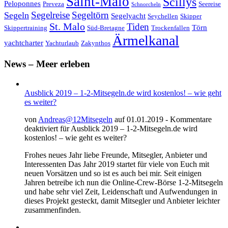
Saint-Malo
Scillys
Peloponnes
Preveza
Seereise
Schnorcheln
Segeltörn
Segeln
Segelreise
Segelyacht
Seychellen
Skipper
St. Malo
Tiden
Törn
Skippertraining
Süd-Bretagne
Trockenfallen
Ärmelkanal
yachtcharter
Yachturlaub
Zakynthos
News – Meer erleben
Ausblick 2019 – 1-2-Mitsegeln.de wird kostenlos! – wie geht
es weiter?
von
Andreas@12Mitsegeln
auf 01.01.2019 -
Kommentare
deaktiviert
für Ausblick 2019 – 1-2-Mitsegeln.de wird
kostenlos! – wie geht es weiter?
Frohes neues Jahr liebe Freunde, Mitsegler, Anbieter und
Interessenten Das Jahr 2019 startet für viele von Euch mit
neuen Vorsätzen und so ist es auch bei mir. Seit einigen
Jahren betreibe ich nun die Online-Crew-Börse 1-2-Mitsegeln
und habe sehr viel Zeit, Leidenschaft und Aufwendungen in
dieses Projekt gesteckt, damit Mitsegler und Anbieter leichter
zusammenfinden.