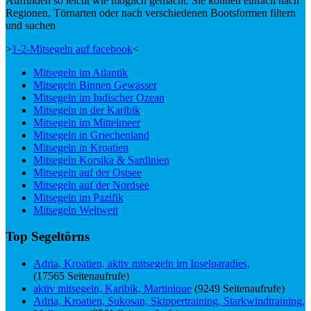
Auffinden so leicht wie möglich gemacht. Sie können einfach nach
Regionen, Törnarten oder nach verschiedenen Bootsformen filtern
und suchen
>
1-2-Mitsegeln auf facebook
<
Mitsegeln im Atlantik
Mitsegeln Binnen Gewässer
Mitsegeln im Indischer Ozean
Mitsegeln in der Karibik
Mitsegeln im Mittelmeer
Mitsegeln in Griechenland
Mitsegeln in Kroatien
Mitsegeln Korsika & Sardinien
Mitsegeln auf der Ostsee
Mitsegeln auf der Nordsee
Mitsegeln im Pazifik
Mitsegeln Weltweit
Top Segeltörns
Adria, Kroatien, aktiv mitsegeln im Inselparadies,
(17565 Seitenaufrufe)
aktiv mitsegeln, Karibik, Martinique
(9249 Seitenaufrufe)
Adria, Kroatien, Sukosan, Skippertraining, Starkwindtraining,