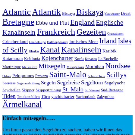
Atlantic
Atlantik
Biskaya
Brest
Biscaya
blauwasser
Bretagne
England
Englische
Ebbe und Flut
Frankreich
Gezeiten
Kanalinseln
Grenadinen
Irland
Isles
Griechenland
Ionisches Meer
Guadeloupe
Hallberg-Rassy
Kanal
Kanalinseln
of Scilly
Karibik
Ithaka
Kojencharter
Katamaran
Kefalonia
Korfu
La Rochelle
Kroatien
Nordsee
Mitsegeln
Morbihan
Martinique
Meilentörn
Mitsegeltörn
Saint-Malo
Scillys
Peloponnes
Preveza
Ostsee
Schnorcheln
Segeltörn
Segeln
Segelreise
Segelyacht
Seereise
Segelausbildung
St. Malo
Seychellen
Skipper
Skippertraining
Süd-Bretagne
St. Vincent
Tiden
Törn
yachtcharter
Trockenfallen
Yachturlaub
Zakynthos
Ärmelkanal
Einfach mitsegeln…..
Um Ihren passenden Segeltörn zu suchen, haben wir Ihnen das