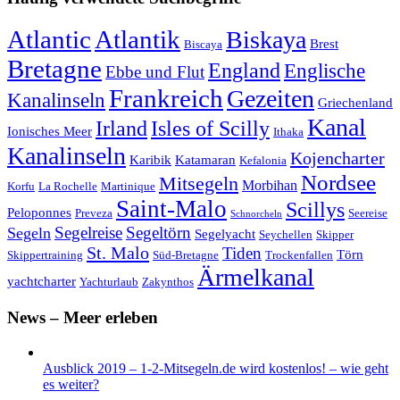
Atlantic
Atlantik
Biskaya
Brest
Biscaya
Bretagne
England
Englische
Ebbe und Flut
Frankreich
Gezeiten
Kanalinseln
Griechenland
Kanal
Irland
Isles of Scilly
Ionisches Meer
Ithaka
Kanalinseln
Kojencharter
Karibik
Katamaran
Kefalonia
Nordsee
Mitsegeln
Morbihan
Korfu
La Rochelle
Martinique
Saint-Malo
Scillys
Peloponnes
Preveza
Seereise
Schnorcheln
Segeltörn
Segeln
Segelreise
Segelyacht
Seychellen
Skipper
St. Malo
Tiden
Törn
Skippertraining
Süd-Bretagne
Trockenfallen
Ärmelkanal
yachtcharter
Yachturlaub
Zakynthos
News – Meer erleben
Ausblick 2019 – 1-2-Mitsegeln.de wird kostenlos! – wie geht
es weiter?