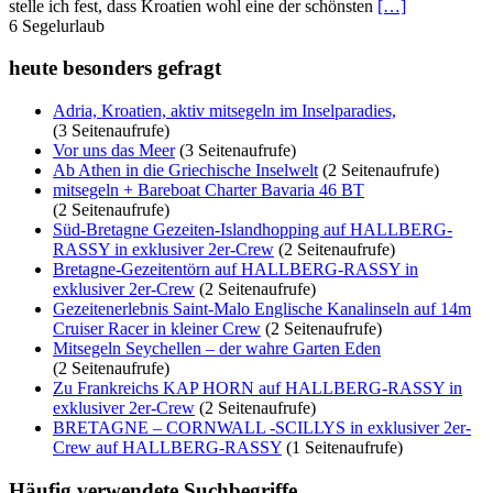
stelle ich fest, dass Kroatien wohl eine der schönsten
[…]
6
Segelurlaub
heute besonders gefragt
Adria, Kroatien, aktiv mitsegeln im Inselparadies,
(3 Seitenaufrufe)
Vor uns das Meer
(3 Seitenaufrufe)
Ab Athen in die Griechische Inselwelt
(2 Seitenaufrufe)
mitsegeln + Bareboat Charter Bavaria 46 BT
(2 Seitenaufrufe)
Süd-Bretagne Gezeiten-Islandhopping auf HALLBERG-
RASSY in exklusiver 2er-Crew
(2 Seitenaufrufe)
Bretagne-Gezeitentörn auf HALLBERG-RASSY in
exklusiver 2er-Crew
(2 Seitenaufrufe)
Gezeitenerlebnis Saint-Malo Englische Kanalinseln auf 14m
Cruiser Racer in kleiner Crew
(2 Seitenaufrufe)
Mitsegeln Seychellen – der wahre Garten Eden
(2 Seitenaufrufe)
Zu Frankreichs KAP HORN auf HALLBERG-RASSY in
exklusiver 2er-Crew
(2 Seitenaufrufe)
BRETAGNE – CORNWALL -SCILLYS in exklusiver 2er-
Crew auf HALLBERG-RASSY
(1 Seitenaufrufe)
Häufig verwendete Suchbegriffe