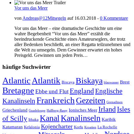
Vor uns das Meer
von
Andreas@12Mitsegeln
auf 16.03.2018 -
0 Kommentare
Vor uns das Meer – eine dramatische Geschichte um eine
wahre Begebenheit “Vor uns das Meer” erzählt die
beeindruckende Geschichte eines Amateurseglers, der trotz
aller Bedenken beschließt, an einer Regatta teilzunehmen und
die Welt zu umsegeln. Dem Gewinner erwartet ein hohes
Preisgeld. Gewinnen um jeden Preis…
häufige Suchwörter
Atlantic
Atlantik
Biskaya
Brest
Biscaya
blauwasser
Bretagne
England
Englische
Ebbe und Flut
Frankreich
Gezeiten
Kanalinseln
Grenadinen
Irland
Isles
Griechenland
Ionisches Meer
Guadeloupe
Hallberg-Rassy
Kanal
Kanalinseln
of Scilly
Karibik
Ithaka
Kojencharter
Katamaran
Kefalonia
Korfu
La Rochelle
Kroatien
Nordsee