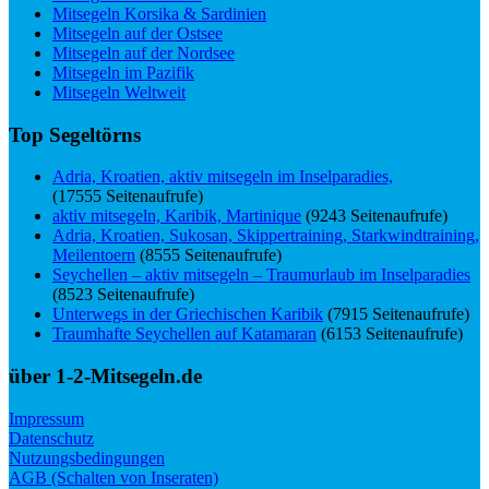
Mitsegeln Korsika & Sardinien
Mitsegeln auf der Ostsee
Mitsegeln auf der Nordsee
Mitsegeln im Pazifik
Mitsegeln Weltweit
Top Segeltörns
Adria, Kroatien, aktiv mitsegeln im Inselparadies,
(17555 Seitenaufrufe)
aktiv mitsegeln, Karibik, Martinique
(9243 Seitenaufrufe)
Adria, Kroatien, Sukosan, Skippertraining, Starkwindtraining,
Meilentoern
(8555 Seitenaufrufe)
Seychellen – aktiv mitsegeln – Traumurlaub im Inselparadies
(8523 Seitenaufrufe)
Unterwegs in der Griechischen Karibik
(7915 Seitenaufrufe)
Traumhafte Seychellen auf Katamaran
(6153 Seitenaufrufe)
über 1-2-Mitsegeln.de
Impressum
Datenschutz
Nutzungsbedingungen
AGB (Schalten von Inseraten)