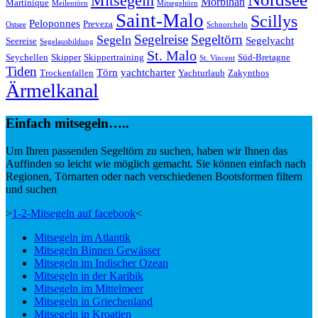
Mitsegeln
Morbihan
Martinique
Meilentörn
Mitsegeltörn
Saint-Malo
Scillys
Peloponnes
Preveza
Ostsee
Schnorcheln
Segeltörn
Segeln
Segelreise
Segelyacht
Seereise
Segelausbildung
St. Malo
Seychellen
Skipper
Skippertraining
Süd-Bretagne
St. Vincent
Tiden
Törn
yachtcharter
Trockenfallen
Yachturlaub
Zakynthos
Ärmelkanal
Einfach mitsegeln…..
Um Ihren passenden Segeltörn zu suchen, haben wir Ihnen das
Auffinden so leicht wie möglich gemacht. Sie können einfach nach
Regionen, Törnarten oder nach verschiedenen Bootsformen filtern
und suchen
>
1-2-Mitsegeln auf facebook
<
Mitsegeln im Atlantik
Mitsegeln Binnen Gewässer
Mitsegeln im Indischer Ozean
Mitsegeln in der Karibik
Mitsegeln im Mittelmeer
Mitsegeln in Griechenland
Mitsegeln in Kroatien