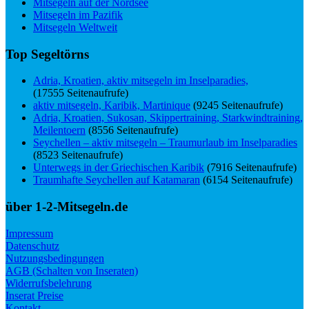
Mitsegeln auf der Nordsee
Mitsegeln im Pazifik
Mitsegeln Weltweit
Top Segeltörns
Adria, Kroatien, aktiv mitsegeln im Inselparadies,
(17555 Seitenaufrufe)
aktiv mitsegeln, Karibik, Martinique
(9245 Seitenaufrufe)
Adria, Kroatien, Sukosan, Skippertraining, Starkwindtraining,
Meilentoern
(8556 Seitenaufrufe)
Seychellen – aktiv mitsegeln – Traumurlaub im Inselparadies
(8523 Seitenaufrufe)
Unterwegs in der Griechischen Karibik
(7916 Seitenaufrufe)
Traumhafte Seychellen auf Katamaran
(6154 Seitenaufrufe)
über 1-2-Mitsegeln.de
Impressum
Datenschutz
Nutzungsbedingungen
AGB (Schalten von Inseraten)
Widerrufsbelehrung
Inserat Preise
Kontakt