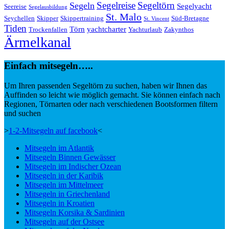
Segeltörn
Segeln
Segelreise
Segelyacht
Seereise
Segelausbildung
St. Malo
Seychellen
Skipper
Skippertraining
Süd-Bretagne
St. Vincent
Tiden
Törn
yachtcharter
Trockenfallen
Yachturlaub
Zakynthos
Ärmelkanal
Einfach mitsegeln…..
Um Ihren passenden Segeltörn zu suchen, haben wir Ihnen das
Auffinden so leicht wie möglich gemacht. Sie können einfach nach
Regionen, Törnarten oder nach verschiedenen Bootsformen filtern
und suchen
>
1-2-Mitsegeln auf facebook
<
Mitsegeln im Atlantik
Mitsegeln Binnen Gewässer
Mitsegeln im Indischer Ozean
Mitsegeln in der Karibik
Mitsegeln im Mittelmeer
Mitsegeln in Griechenland
Mitsegeln in Kroatien
Mitsegeln Korsika & Sardinien
Mitsegeln auf der Ostsee