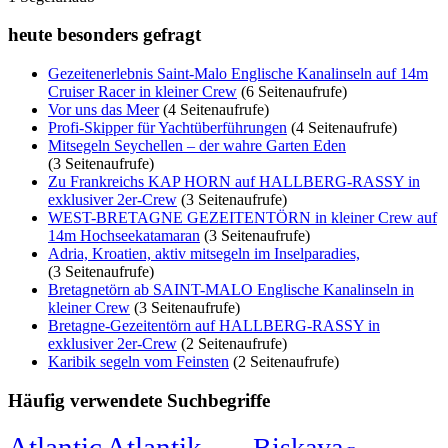
heute besonders gefragt
Gezeitenerlebnis Saint-Malo Englische Kanalinseln auf 14m
Cruiser Racer in kleiner Crew
(6 Seitenaufrufe)
Vor uns das Meer
(4 Seitenaufrufe)
Profi-Skipper für Yachtüberführungen
(4 Seitenaufrufe)
Mitsegeln Seychellen – der wahre Garten Eden
(3 Seitenaufrufe)
Zu Frankreichs KAP HORN auf HALLBERG-RASSY in
exklusiver 2er-Crew
(3 Seitenaufrufe)
WEST-BRETAGNE GEZEITENTÖRN in kleiner Crew auf
14m Hochseekatamaran
(3 Seitenaufrufe)
Adria, Kroatien, aktiv mitsegeln im Inselparadies,
(3 Seitenaufrufe)
Bretagnetörn ab SAINT-MALO Englische Kanalinseln in
kleiner Crew
(3 Seitenaufrufe)
Bretagne-Gezeitentörn auf HALLBERG-RASSY in
exklusiver 2er-Crew
(2 Seitenaufrufe)
Karibik segeln vom Feinsten
(2 Seitenaufrufe)
Häufig verwendete Suchbegriffe
Atlantic
Atlantik
Biskaya