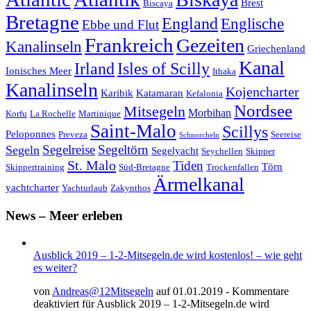
Brest
Biscaya
Bretagne
England
Englische
Ebbe und Flut
Frankreich
Gezeiten
Kanalinseln
Griechenland
Kanal
Irland
Isles of Scilly
Ionisches Meer
Ithaka
Kanalinseln
Kojencharter
Karibik
Katamaran
Kefalonia
Nordsee
Mitsegeln
Morbihan
Korfu
La Rochelle
Martinique
Saint-Malo
Scillys
Peloponnes
Preveza
Seereise
Schnorcheln
Segeltörn
Segeln
Segelreise
Segelyacht
Seychellen
Skipper
St. Malo
Tiden
Törn
Skippertraining
Süd-Bretagne
Trockenfallen
Ärmelkanal
yachtcharter
Yachturlaub
Zakynthos
News – Meer erleben
Ausblick 2019 – 1-2-Mitsegeln.de wird kostenlos! – wie geht
es weiter?
von
Andreas@12Mitsegeln
auf 01.01.2019 -
Kommentare
deaktiviert
für Ausblick 2019 – 1-2-Mitsegeln.de wird