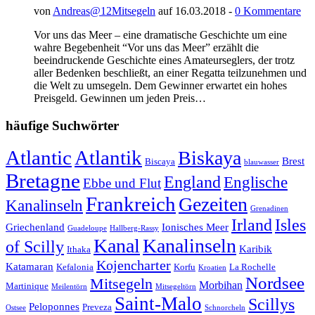
von
Andreas@12Mitsegeln
auf 16.03.2018 -
0 Kommentare
Vor uns das Meer – eine dramatische Geschichte um eine
wahre Begebenheit “Vor uns das Meer” erzählt die
beeindruckende Geschichte eines Amateurseglers, der trotz
aller Bedenken beschließt, an einer Regatta teilzunehmen und
die Welt zu umsegeln. Dem Gewinner erwartet ein hohes
Preisgeld. Gewinnen um jeden Preis…
häufige Suchwörter
Atlantic
Atlantik
Biskaya
Brest
Biscaya
blauwasser
Bretagne
England
Englische
Ebbe und Flut
Frankreich
Gezeiten
Kanalinseln
Grenadinen
Irland
Isles
Griechenland
Ionisches Meer
Guadeloupe
Hallberg-Rassy
Kanal
Kanalinseln
of Scilly
Karibik
Ithaka
Kojencharter
Katamaran
Kefalonia
Korfu
La Rochelle
Kroatien
Nordsee
Mitsegeln
Morbihan
Martinique
Meilentörn
Mitsegeltörn
Saint-Malo
Scillys
Peloponnes
Preveza
Ostsee
Schnorcheln