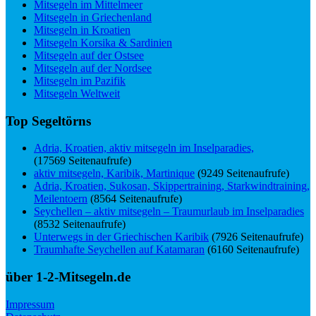
Mitsegeln im Mittelmeer
Mitsegeln in Griechenland
Mitsegeln in Kroatien
Mitsegeln Korsika & Sardinien
Mitsegeln auf der Ostsee
Mitsegeln auf der Nordsee
Mitsegeln im Pazifik
Mitsegeln Weltweit
Top Segeltörns
Adria, Kroatien, aktiv mitsegeln im Inselparadies,
(17569 Seitenaufrufe)
aktiv mitsegeln, Karibik, Martinique
(9249 Seitenaufrufe)
Adria, Kroatien, Sukosan, Skippertraining, Starkwindtraining,
Meilentoern
(8564 Seitenaufrufe)
Seychellen – aktiv mitsegeln – Traumurlaub im Inselparadies
(8532 Seitenaufrufe)
Unterwegs in der Griechischen Karibik
(7926 Seitenaufrufe)
Traumhafte Seychellen auf Katamaran
(6160 Seitenaufrufe)
über 1-2-Mitsegeln.de
Impressum