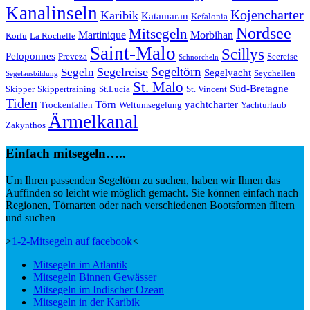
Kanalinseln
Kojencharter
Karibik
Katamaran
Kefalonia
Nordsee
Mitsegeln
Martinique
Morbihan
Korfu
La Rochelle
Saint-Malo
Scillys
Peloponnes
Preveza
Seereise
Schnorcheln
Segeltörn
Segelreise
Segeln
Segelyacht
Seychellen
Segelausbildung
St. Malo
Süd-Bretagne
Skipper
Skippertraining
St.Lucia
St. Vincent
Tiden
Törn
yachtcharter
Trockenfallen
Weltumsegelung
Yachturlaub
Ärmelkanal
Zakynthos
Einfach mitsegeln…..
Um Ihren passenden Segeltörn zu suchen, haben wir Ihnen das
Auffinden so leicht wie möglich gemacht. Sie können einfach nach
Regionen, Törnarten oder nach verschiedenen Bootsformen filtern
und suchen
>
1-2-Mitsegeln auf facebook
<
Mitsegeln im Atlantik
Mitsegeln Binnen Gewässer
Mitsegeln im Indischer Ozean
Mitsegeln in der Karibik