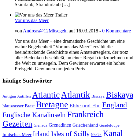
Skiurlaub, Strandurlaub […]
Vor uns das Meer
von
Andreas@12Mitsegeln
auf 16.03.2018 -
0 Kommentare
Vor uns das Meer – eine dramatische Geschichte um eine
wahre Begebenheit “Vor uns das Meer” erzählt die
beeindruckende Geschichte eines Amateurseglers, der trotz
aller Bedenken beschließt, an einer Regatta teilzunehmen und
die Welt zu umsegeln. Dem Gewinner erwartet ein hohes
Preisgeld. Gewinnen um jeden Preis…
häufige Suchwörter
Atlantik
Atlantic
Biskaya
Antigua
Antillen
Biscaya
Bretagne
England
Ebbe und Flut
blauwasser
Brest
Frankreich
Englische Kanalinseln
Gezeiten
Grenadinen
Griechenland
Grenada
Guadeloupe
Kanal
Irland
Isles of Scilly
Ionisches Meer
Ithaka