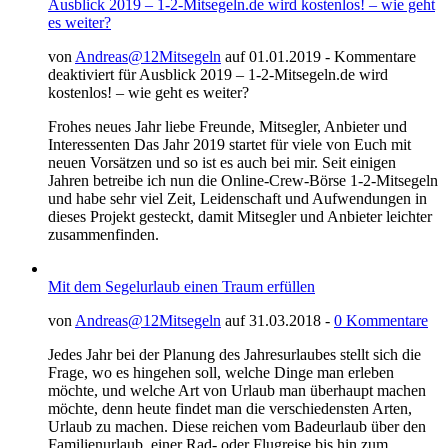
Ausblick 2019 – 1-2-Mitsegeln.de wird kostenlos! – wie geht
es weiter?
von
Andreas@12Mitsegeln
auf 01.01.2019 -
Kommentare
deaktiviert
für Ausblick 2019 – 1-2-Mitsegeln.de wird
kostenlos! – wie geht es weiter?
Frohes neues Jahr liebe Freunde, Mitsegler, Anbieter und
Interessenten Das Jahr 2019 startet für viele von Euch mit
neuen Vorsätzen und so ist es auch bei mir. Seit einigen
Jahren betreibe ich nun die Online-Crew-Börse 1-2-Mitsegeln
und habe sehr viel Zeit, Leidenschaft und Aufwendungen in
dieses Projekt gesteckt, damit Mitsegler und Anbieter leichter
zusammenfinden.
Mit dem Segelurlaub einen Traum erfüllen
von
Andreas@12Mitsegeln
auf 31.03.2018 -
0 Kommentare
Jedes Jahr bei der Planung des Jahresurlaubes stellt sich die
Frage, wo es hingehen soll, welche Dinge man erleben
möchte, und welche Art von Urlaub man überhaupt machen
möchte, denn heute findet man die verschiedensten Arten,
Urlaub zu machen. Diese reichen vom Badeurlaub über den
Familienurlaub, einer Rad- oder Flugreise bis hin zum