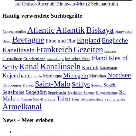
auf Cruiser-Racer ab Trinité-sur-Mer
(2 Seitenaufrufe)
Häufig verwendete Suchbegriffe
Atlantik
Atlantic
Biskaya
blauwasser
Antigua
Antillen
Bretagne
England
Englische
Ebbe und Flut
Brest
Frankreich
Gezeiten
Kanalinseln
Grenada
Irland
Isles of
Grenadinen
Griechenland
Ionisches Meer
Guadeloupe
Kanal
Kanalinseln
Scilly
Karibik
Katamaran
Nordsee
Mitsegeln
Kojencharter
Martinique
Morbihan
Korfu
Saint-Malo
Scillys
Segeln
Peloponnes
Preveza
Seereise
St.
Segeltörn
Segelreise
Segelyacht
Seychellen
Skipper
Skippertraining
Malo
Tiden
Süd-Bretagne
Törn
yachtcharter
St. Vincent
Weltumsegelung
Ärmelkanal
News – Meer erleben