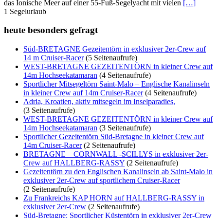
das Ionische Meer auf einer 55-Fuß-Segelyacht mit vielen
[…]
1
Segelurlaub
heute besonders gefragt
Süd-BRETAGNE Gezeitentörn in exklusiver 2er-Crew auf
14 m Cruiser-Racer
(5 Seitenaufrufe)
WEST-BRETAGNE GEZEITENTÖRN in kleiner Crew auf
14m Hochseekatamaran
(4 Seitenaufrufe)
Sportlicher Mitsegeltörn Saint-Malo – Englische Kanalinseln
in kleiner Crew auf 14m Cruiser-Racer
(4 Seitenaufrufe)
Adria, Kroatien, aktiv mitsegeln im Inselparadies,
(3 Seitenaufrufe)
WEST-BRETAGNE GEZEITENTÖRN in kleiner Crew auf
14m Hochseekatamaran
(3 Seitenaufrufe)
Sportlicher Gezeitentörn Süd-Bretagne in kleiner Crew auf
14m Cruiser-Racer
(2 Seitenaufrufe)
BRETAGNE – CORNWALL -SCILLYS in exklusiver 2er-
Crew auf HALLBERG-RASSY
(2 Seitenaufrufe)
Gezeitentörn zu den Englischen Kanalinseln ab Saint-Malo in
exklusiver 2er-Crew auf sportlichem Cruiser-Racer
(2 Seitenaufrufe)
Zu Frankreichs KAP HORN auf HALLBERG-RASSY in
exklusiver 2er-Crew
(2 Seitenaufrufe)
Süd-Bretagne: Sportlicher Küstentörn in exklusiver 2er-Crew