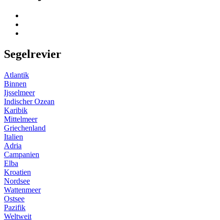
Segelrevier
Atlantik
Binnen
Ijsselmeer
Indischer Ozean
Karibik
Mittelmeer
Griechenland
Italien
Adria
Campanien
Elba
Kroatien
Nordsee
Wattenmeer
Ostsee
Pazifik
Weltweit