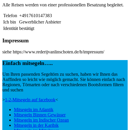
Alle Reisen werden von einer professionellen Besatzung begleitet.
Telefon
+4917610147383
Ich bin
Gewerblicher Anbieter
Identität
bestätigt
Impressum
siehe https://www.rederijvanlinschoten.de/h/impressum/
Einfach mitsegeln…..
Um Ihren passenden Segeltörn zu suchen, haben wir Ihnen das
Auffinden so leicht wie möglich gemacht. Sie können einfach nach
Regionen, Törnarten oder nach verschiedenen Bootsformen filtern
und suchen
>
1-2-Mitsegeln auf facebook
<
Mitsegeln im Atlantik
Mitsegeln Binnen Gewässer
Mitsegeln im Indischer Ozean
Mitsegeln in der Karibik