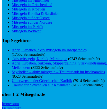
Mitsegeln im Mittelmeer
Mitsegeln in Griechenland
Mitsegeln in Kroatien
Mitsegeln Korsika & Sardinien
Mitsegeln auf der Ostsee
Mitsegeln auf der Nordsee
Mitsegeln im Pazifik
Mitsegeln Weltweit
Top Segeltörns
Adria, Kroatien, aktiv mitsegeln im Inselparadies,
(17552 Seitenaufrufe)
aktiv mitsegeln, Karibik, Martinique
(9243 Seitenaufrufe)
Adria, Kroatien, Sukosan, Skippertraining, Starkwindtraining,
Meilentoern
(8555 Seitenaufrufe)
Seychellen – aktiv mitsegeln – Traumurlaub im Inselparadies
(8523 Seitenaufrufe)
Unterwegs in der Griechischen Karibik
(7914 Seitenaufrufe)
Traumhafte Seychellen auf Katamaran
(6153 Seitenaufrufe)
über 1-2-Mitsegeln.de
Impressum
Datenschutz