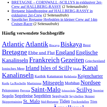
BRETAGNE – CORNWALL -SCILLYS in exklusiver 2er-
Crew auf HALLBERG-RASSY
(2 Seitenaufrufe)
Bretagne Islandhopping auf HALLBERG-RASSY in
exklusiver 2er-Crew
(2 Seitenaufrufe)
Sportlicher Bretagne Herbsttörn in kleiner Crew auf 14m
Cruiser-Racer
(2 Seitenaufrufe)
Häufig verwendete Suchbegriffe
Atlantic
Atlantik
Biskaya
Brest
Biscaya
Bretagne
England
Englische
Ebbe und Flut
Frankreich
Gezeiten
Kanalinseln
Griechenland
Kanal
Irland
Isles of Scilly
Ionisches Meer
Ithaka
Kanalinseln
Kojencharter
Karibik
Katamaran
Kefalonia
Nordsee
Mitsegeln
Morbihan
Korfu
La Rochelle
Martinique
Saint-Malo
Scillys
Peloponnes
Preveza
Seereise
Schnorcheln
Segeltörn
Segeln
Segelreise
Segelyacht
Seychellen
Skipper
St. Malo
Tiden
Törn
Skippertraining
Süd-Bretagne
Trockenfallen