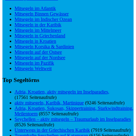
Mitsegeln im Atlantik
Mitsegeln Binnen Gewässer
Mitsegeln im Indischer Ozean
Mitsegeln in der Karibik
Mitsegeln im Mittelmeer
Mitsegeln in Griechenland
Mitsegeln in Kroatien
Mitsegeln Korsika & Sardinien
Mitsegeln auf der Ostsee
Mitsegeln auf der Nordsee
Mitsegeln im Pazifik
Mitsegeln Weltweit
Top Segeltörns
Adria, Kroatien, aktiv mitsegeln im Inselparadies,
(17561 Seitenaufrufe)
aktiv mitsegeln, Karibik, Martinique
(9246 Seitenaufrufe)
Adria, Kroatien, Sukosan, Skippertraining, Starkwindtraining,
Meilentoern
(8557 Seitenaufrufe)
Seychellen – aktiv mitsegeln – Traumurlaub im Inselparadies
(8526 Seitenaufrufe)
Unterwegs in der Griechischen Karibik
(7919 Seitenaufrufe)
Traumhafte Seychellen auf Katamaran
(6156 Seitenaufrufe)