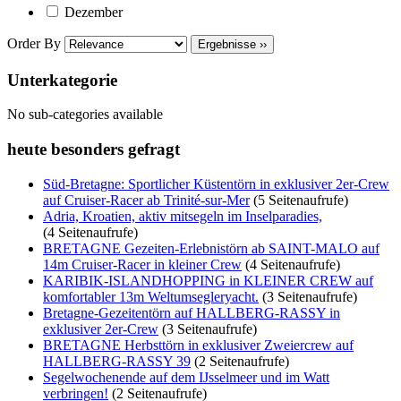
Dezember
Order By
Ergebnisse ››
Unterkategorie
No sub-categories available
heute besonders gefragt
Süd-Bretagne: Sportlicher Küstentörn in exklusiver 2er-Crew
auf Cruiser-Racer ab Trinité-sur-Mer
(5 Seitenaufrufe)
Adria, Kroatien, aktiv mitsegeln im Inselparadies,
(4 Seitenaufrufe)
BRETAGNE Gezeiten-Erlebnistörn ab SAINT-MALO auf
14m Cruiser-Racer in kleiner Crew
(4 Seitenaufrufe)
KARIBIK-ISLANDHOPPING in KLEINER CREW auf
komfortabler 13m Weltumsegleryacht.
(3 Seitenaufrufe)
Bretagne-Gezeitentörn auf HALLBERG-RASSY in
exklusiver 2er-Crew
(3 Seitenaufrufe)
BRETAGNE Herbsttörn in exklusiver Zweiercrew auf
HALLBERG-RASSY 39
(2 Seitenaufrufe)
Segelwochenende auf dem IJsselmeer und im Watt
verbringen!
(2 Seitenaufrufe)