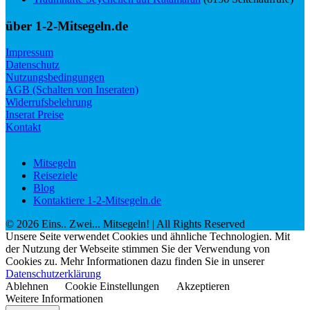
über 1-2-Mitsegeln.de
Impressum
Datenschutz
Nutzungsbedingungen
AGB (Schalten von Inseraten)
Widerrufsbelehrung
Inserat Preise
Kontakt
Mitsegeln
Reiseziele
Blog
Kontaktiere 1-2-Mitsegeln.de
©
2026
Eins.. Zwei... Mitsegeln!
| All Rights Reserved
Unsere Seite verwendet Cookies und ähnliche Technologien. Mit
der Nutzung der Webseite stimmen Sie der Verwendung von
Cookies zu. Mehr Informationen dazu finden Sie in unserer
Datenschutzerklärung
Ablehnen
Cookie Einstellungen
Akzeptieren
Weitere Informationen