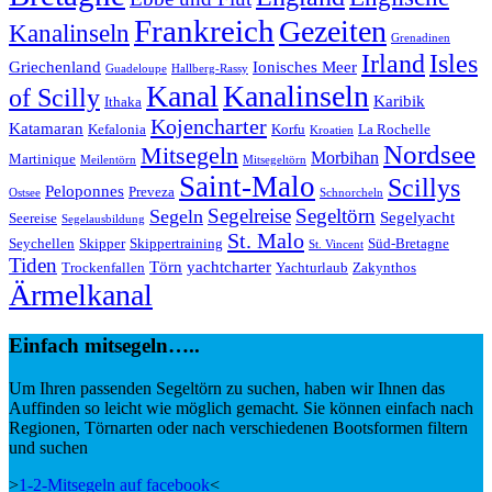
Frankreich
Gezeiten
Kanalinseln
Grenadinen
Irland
Isles
Griechenland
Ionisches Meer
Guadeloupe
Hallberg-Rassy
Kanal
Kanalinseln
of Scilly
Karibik
Ithaka
Kojencharter
Katamaran
Kefalonia
Korfu
La Rochelle
Kroatien
Nordsee
Mitsegeln
Morbihan
Martinique
Meilentörn
Mitsegeltörn
Saint-Malo
Scillys
Peloponnes
Preveza
Ostsee
Schnorcheln
Segeltörn
Segeln
Segelreise
Segelyacht
Seereise
Segelausbildung
St. Malo
Seychellen
Skipper
Skippertraining
Süd-Bretagne
St. Vincent
Tiden
Törn
yachtcharter
Trockenfallen
Yachturlaub
Zakynthos
Ärmelkanal
Einfach mitsegeln…..
Um Ihren passenden Segeltörn zu suchen, haben wir Ihnen das
Auffinden so leicht wie möglich gemacht. Sie können einfach nach
Regionen, Törnarten oder nach verschiedenen Bootsformen filtern
und suchen
>
1-2-Mitsegeln auf facebook
<