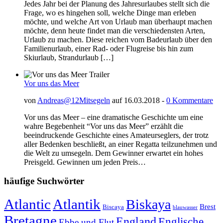
Jedes Jahr bei der Planung des Jahresurlaubes stellt sich die
Frage, wo es hingehen soll, welche Dinge man erleben
möchte, und welche Art von Urlaub man überhaupt machen
möchte, denn heute findet man die verschiedensten Arten,
Urlaub zu machen. Diese reichen vom Badeurlaub über den
Familienurlaub, einer Rad- oder Flugreise bis hin zum
Skiurlaub, Strandurlaub […]
Vor uns das Meer
von
Andreas@12Mitsegeln
auf 16.03.2018 -
0 Kommentare
Vor uns das Meer – eine dramatische Geschichte um eine
wahre Begebenheit “Vor uns das Meer” erzählt die
beeindruckende Geschichte eines Amateurseglers, der trotz
aller Bedenken beschließt, an einer Regatta teilzunehmen und
die Welt zu umsegeln. Dem Gewinner erwartet ein hohes
Preisgeld. Gewinnen um jeden Preis…
häufige Suchwörter
Atlantic
Atlantik
Biskaya
Brest
Biscaya
blauwasser
Bretagne
England
Englische
Ebbe und Flut