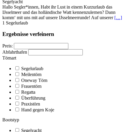
Segelyacht
Hallo Segler*innen, Habt ihr Lust in einem Kurzurlaub das
IJsselmeer und das holländische Watt kennenzulernen? Dann
komm‘ mit uns mit auf unsere IJsselmeerrunde! Auf unserer
[…]
1
Segelurlaub
Ergebnisse verfeinern
Preis:
Abfahrthafen
Törnart
Segelurlaub
Meilentörn
Oneway Törn
Frauentörn
Regatta
Überführung
Praxistörn
Hand gegen Koje
Bootstyp
Segelyacht