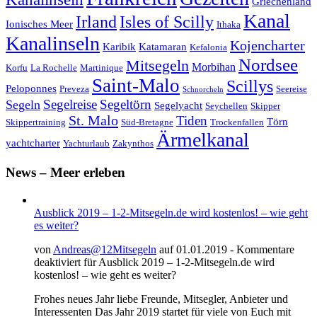
Griechenland
Kanal
Irland
Isles of Scilly
Ionisches Meer
Ithaka
Kanalinseln
Kojencharter
Karibik
Katamaran
Kefalonia
Nordsee
Mitsegeln
Morbihan
Korfu
La Rochelle
Martinique
Saint-Malo
Scillys
Peloponnes
Preveza
Seereise
Schnorcheln
Segeltörn
Segeln
Segelreise
Segelyacht
Seychellen
Skipper
St. Malo
Tiden
Törn
Skippertraining
Süd-Bretagne
Trockenfallen
Ärmelkanal
yachtcharter
Yachturlaub
Zakynthos
News – Meer erleben
Ausblick 2019 – 1-2-Mitsegeln.de wird kostenlos! – wie geht
es weiter?
von
Andreas@12Mitsegeln
auf 01.01.2019 -
Kommentare
deaktiviert
für Ausblick 2019 – 1-2-Mitsegeln.de wird
kostenlos! – wie geht es weiter?
Frohes neues Jahr liebe Freunde, Mitsegler, Anbieter und
Interessenten Das Jahr 2019 startet für viele von Euch mit