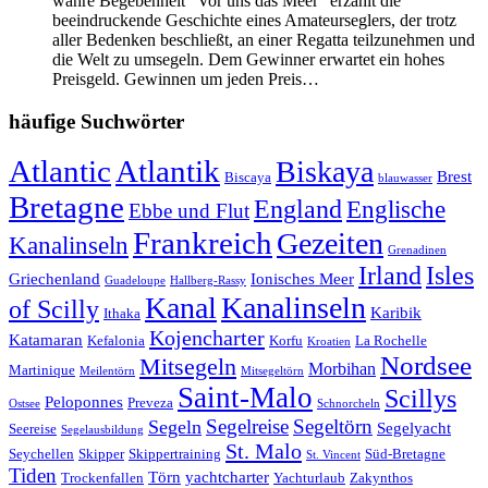
wahre Begebenheit “Vor uns das Meer” erzählt die
beeindruckende Geschichte eines Amateurseglers, der trotz
aller Bedenken beschließt, an einer Regatta teilzunehmen und
die Welt zu umsegeln. Dem Gewinner erwartet ein hohes
Preisgeld. Gewinnen um jeden Preis…
häufige Suchwörter
Atlantic
Atlantik
Biskaya
Brest
Biscaya
blauwasser
Bretagne
England
Englische
Ebbe und Flut
Frankreich
Gezeiten
Kanalinseln
Grenadinen
Irland
Isles
Griechenland
Ionisches Meer
Guadeloupe
Hallberg-Rassy
Kanal
Kanalinseln
of Scilly
Karibik
Ithaka
Kojencharter
Katamaran
Kefalonia
Korfu
La Rochelle
Kroatien
Nordsee
Mitsegeln
Morbihan
Martinique
Meilentörn
Mitsegeltörn
Saint-Malo
Scillys
Peloponnes
Preveza
Ostsee
Schnorcheln
Segeltörn
Segeln
Segelreise
Segelyacht
Seereise
Segelausbildung
St. Malo
Seychellen
Skipper
Skippertraining
Süd-Bretagne
St. Vincent
Tiden
Törn
yachtcharter
Trockenfallen
Yachturlaub
Zakynthos