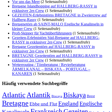
Vor uns das Meer
(2 Seitenaufrufe)
Bretagne Islandhopping auf HALLBERG-RASSY in
exklusiver 2er-Crew
(1 Seitenaufrufe)
GEZEITEN-Erlebnistörns BRETAGNE in Zweiercrew auf
Hallberg-Rassy
(1 Seitenaufrufe)
Bretagnetörn ab SAINT-MALO Englische Kanalinseln in
kleiner Crew
(1 Seitenaufrufe)
Profi-Skipper für Yachtüberführungen
(1 Seitenaufrufe)
Gezeiten-Erlebnistörn Süd-Bretagne auf HALLBERG-
RASSY in exklusiver 2er-Crew
(1 Seitenaufrufe)
Bretagne Gezeitentörn auf HALLBERG-RASSY in
exklusiver 2er-Crew
(1 Seitenaufrufe)
BRETAGNE Gezeitentörn auf HALLBERG-RASSY in
exklusiver 2er Crew
(1 Seitenaufrufe)
Wetterrouting / Törnberatung / Revierberatung
ÄRMELKANAL – BISKAYA – PORTUGAL –
KANAREN
(1 Seitenaufrufe)
Häufig verwendete Suchbegriffe
Atlantic
Atlantik
Biskaya
Brest
Biscaya
Bretagne
England
Englische
Ebbe und Flut
Frankreich
Gezeiten
Kanalinseln