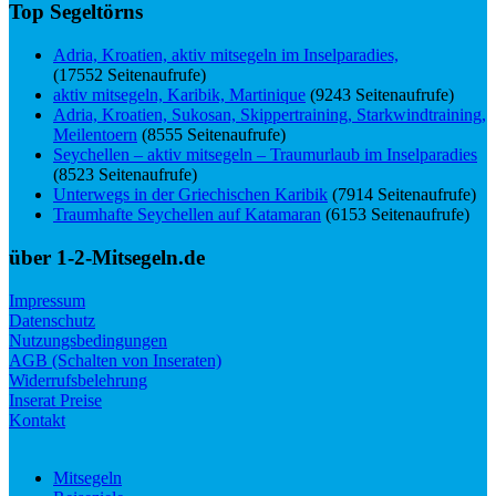
Top Segeltörns
Adria, Kroatien, aktiv mitsegeln im Inselparadies,
(17552 Seitenaufrufe)
aktiv mitsegeln, Karibik, Martinique
(9243 Seitenaufrufe)
Adria, Kroatien, Sukosan, Skippertraining, Starkwindtraining,
Meilentoern
(8555 Seitenaufrufe)
Seychellen – aktiv mitsegeln – Traumurlaub im Inselparadies
(8523 Seitenaufrufe)
Unterwegs in der Griechischen Karibik
(7914 Seitenaufrufe)
Traumhafte Seychellen auf Katamaran
(6153 Seitenaufrufe)
über 1-2-Mitsegeln.de
Impressum
Datenschutz
Nutzungsbedingungen
AGB (Schalten von Inseraten)
Widerrufsbelehrung
Inserat Preise
Kontakt
Mitsegeln