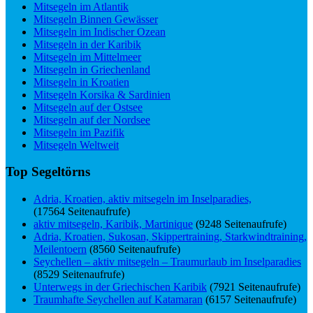
Mitsegeln im Atlantik
Mitsegeln Binnen Gewässer
Mitsegeln im Indischer Ozean
Mitsegeln in der Karibik
Mitsegeln im Mittelmeer
Mitsegeln in Griechenland
Mitsegeln in Kroatien
Mitsegeln Korsika & Sardinien
Mitsegeln auf der Ostsee
Mitsegeln auf der Nordsee
Mitsegeln im Pazifik
Mitsegeln Weltweit
Top Segeltörns
Adria, Kroatien, aktiv mitsegeln im Inselparadies,
(17564 Seitenaufrufe)
aktiv mitsegeln, Karibik, Martinique
(9248 Seitenaufrufe)
Adria, Kroatien, Sukosan, Skippertraining, Starkwindtraining,
Meilentoern
(8560 Seitenaufrufe)
Seychellen – aktiv mitsegeln – Traumurlaub im Inselparadies
(8529 Seitenaufrufe)
Unterwegs in der Griechischen Karibik
(7921 Seitenaufrufe)
Traumhafte Seychellen auf Katamaran
(6157 Seitenaufrufe)