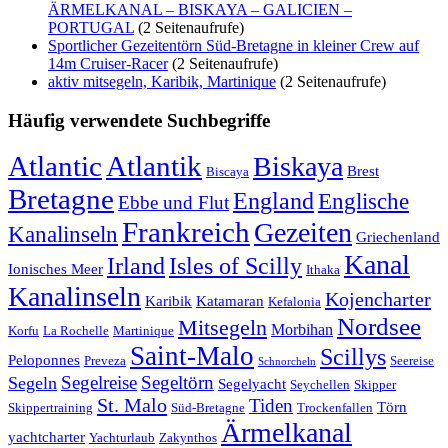
ÄRMELKANAL – BISKAYA – GALICIEN –
PORTUGAL
(2 Seitenaufrufe)
Sportlicher Gezeitentörn Süd-Bretagne in kleiner Crew auf
14m Cruiser-Racer
(2 Seitenaufrufe)
aktiv mitsegeln, Karibik, Martinique
(2 Seitenaufrufe)
Häufig verwendete Suchbegriffe
Atlantic
Atlantik
Biskaya
Brest
Biscaya
Bretagne
England
Englische
Ebbe und Flut
Frankreich
Gezeiten
Kanalinseln
Griechenland
Kanal
Irland
Isles of Scilly
Ionisches Meer
Ithaka
Kanalinseln
Kojencharter
Karibik
Katamaran
Kefalonia
Nordsee
Mitsegeln
Morbihan
Korfu
La Rochelle
Martinique
Saint-Malo
Scillys
Peloponnes
Preveza
Seereise
Schnorcheln
Segeltörn
Segeln
Segelreise
Segelyacht
Seychellen
Skipper
St. Malo
Tiden
Törn
Skippertraining
Süd-Bretagne
Trockenfallen
Ärmelkanal
yachtcharter
Yachturlaub
Zakynthos