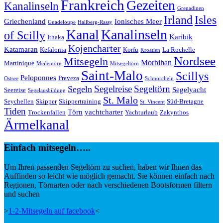
Frankreich
Gezeiten
Kanalinseln
Grenadinen
Irland
Isles
Griechenland
Ionisches Meer
Guadeloupe
Hallberg-Rassy
Kanal
Kanalinseln
of Scilly
Karibik
Ithaka
Kojencharter
Katamaran
Kefalonia
Korfu
La Rochelle
Kroatien
Nordsee
Mitsegeln
Morbihan
Martinique
Meilentörn
Mitsegeltörn
Saint-Malo
Scillys
Peloponnes
Preveza
Ostsee
Schnorcheln
Segeltörn
Segeln
Segelreise
Segelyacht
Seereise
Segelausbildung
St. Malo
Seychellen
Skipper
Skippertraining
Süd-Bretagne
St. Vincent
Tiden
Törn
yachtcharter
Trockenfallen
Yachturlaub
Zakynthos
Ärmelkanal
Einfach mitsegeln…..
Um Ihren passenden Segeltörn zu suchen, haben wir Ihnen das
Auffinden so leicht wie möglich gemacht. Sie können einfach nach
Regionen, Törnarten oder nach verschiedenen Bootsformen filtern
und suchen
>
1-2-Mitsegeln auf facebook
<