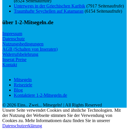
(8524 Seitenaufrufe)
Unterwegs in der Griechischen Karibik
(7917 Seitenaufrufe)
Traumhafte Seychellen auf Katamaran
(6154 Seitenaufrufe)
über 1-2-Mitsegeln.de
Impressum
Datenschutz
Nutzungsbedingungen
AGB (Schalten von Inseraten)
Widerrufsbelehrung
Inserat Preise
Kontakt
Mitsegeln
Reiseziele
Blog
Kontaktiere 1-2-Mitsegeln.de
©
2026
Eins.. Zwei... Mitsegeln!
| All Rights Reserved
Unsere Seite verwendet Cookies und ähnliche Technologien. Mit
der Nutzung der Webseite stimmen Sie der Verwendung von
Cookies zu. Mehr Informationen dazu finden Sie in unserer
Datenschutzerklärung