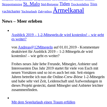
St. Malo
Tiden
Törn
Skippertraining
Süd-Bretagne
Trockenfallen
Ärmelkanal
yachtcharter
Yachturlaub
Zakynthos
News – Meer erleben
Ausblick 2019 – 1-2-Mitsegeln.de wird kostenlos! – wie geht
es weiter?
von
Andreas@12Mitsegeln
auf 01.01.2019 -
Kommentare
deaktiviert
für Ausblick 2019 – 1-2-Mitsegeln.de wird
kostenlos! – wie geht es weiter?
Frohes neues Jahr liebe Freunde, Mitsegler, Anbieter und
Interessenten Das Jahr 2019 startet für viele von Euch mit
neuen Vorsätzen und so ist es auch bei mir. Seit einigen
Jahren betreibe ich nun die Online-Crew-Börse 1-2-Mitsegeln
und habe sehr viel Zeit, Leidenschaft und Aufwendungen in
dieses Projekt gesteckt, damit Mitsegler und Anbieter leichter
zusammenfinden.
Mit dem Segelurlaub einen Traum erfüllen