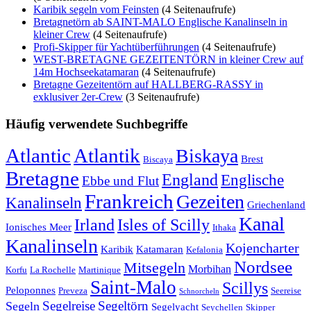
Karibik segeln vom Feinsten
(4 Seitenaufrufe)
Bretagnetörn ab SAINT-MALO Englische Kanalinseln in
kleiner Crew
(4 Seitenaufrufe)
Profi-Skipper für Yachtüberführungen
(4 Seitenaufrufe)
WEST-BRETAGNE GEZEITENTÖRN in kleiner Crew auf
14m Hochseekatamaran
(4 Seitenaufrufe)
Bretagne Gezeitentörn auf HALLBERG-RASSY in
exklusiver 2er-Crew
(3 Seitenaufrufe)
Häufig verwendete Suchbegriffe
Atlantic
Atlantik
Biskaya
Brest
Biscaya
Bretagne
England
Englische
Ebbe und Flut
Frankreich
Gezeiten
Kanalinseln
Griechenland
Kanal
Irland
Isles of Scilly
Ionisches Meer
Ithaka
Kanalinseln
Kojencharter
Karibik
Katamaran
Kefalonia
Nordsee
Mitsegeln
Morbihan
Korfu
La Rochelle
Martinique
Saint-Malo
Scillys
Peloponnes
Preveza
Seereise
Schnorcheln
Segeltörn
Segeln
Segelreise
Segelyacht
Seychellen
Skipper