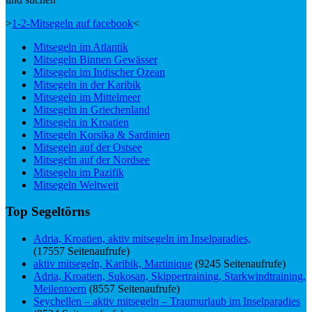
>
1-2-Mitsegeln auf facebook
<
Mitsegeln im Atlantik
Mitsegeln Binnen Gewässer
Mitsegeln im Indischer Ozean
Mitsegeln in der Karibik
Mitsegeln im Mittelmeer
Mitsegeln in Griechenland
Mitsegeln in Kroatien
Mitsegeln Korsika & Sardinien
Mitsegeln auf der Ostsee
Mitsegeln auf der Nordsee
Mitsegeln im Pazifik
Mitsegeln Weltweit
Top Segeltörns
Adria, Kroatien, aktiv mitsegeln im Inselparadies,
(17557 Seitenaufrufe)
aktiv mitsegeln, Karibik, Martinique
(9245 Seitenaufrufe)
Adria, Kroatien, Sukosan, Skippertraining, Starkwindtraining,
Meilentoern
(8557 Seitenaufrufe)
Seychellen – aktiv mitsegeln – Traumurlaub im Inselparadies