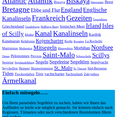
Atlantic
Atlantik
Biskaya
Brest
Biscaya
blauwasser
Bretagne
England
Englische
Ebbe und Flut
Frankreich
Gezeiten
Kanalinseln
Grenadinen
Irland
Isles
Griechenland
Ionisches Meer
Guadeloupe
Hallberg-Rassy
Kanal
Kanalinseln
of Scilly
Karibik
Ithaka
Kojencharter
Katamaran
Kefalonia
Korfu
La Rochelle
Kroatien
Nordsee
Mitsegeln
Morbihan
Martinique
Meilentörn
Mitsegeltörn
Saint-Malo
Scillys
Peloponnes
Preveza
Ostsee
Schnorcheln
Segeltörn
Segeln
Segelreise
Segelyacht
Seereise
Segelausbildung
St. Malo
Seychellen
Skipper
Skippertraining
Süd-Bretagne
St. Vincent
Tiden
Törn
yachtcharter
Trockenfallen
Yachturlaub
Zakynthos
Ärmelkanal
Einfach mitsegeln…..
Um Ihren passenden Segeltörn zu suchen, haben wir Ihnen das
Auffinden so leicht wie möglich gemacht. Sie können einfach nach
Regionen, Törnarten oder nach verschiedenen Bootsformen filtern
und suchen