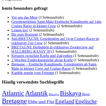
heute besonders gefragt
Vor uns das Meer
(3 Seitenaufrufe)
Gezeitenerlebnis Saint-Malo Englische Kanalinseln auf 14m
Cruiser Racer in kleiner Crew
(2 Seitenaufrufe)
Leinen los!
(2 Seitenaufrufe)
Bis zum Horizont
(2 Seitenaufrufe)
Süd-BRETAGNE Gezeitentörn auf 14 m Cruiser-Racer in
exklusiver 2-er Crew
(2 Seitenaufrufe)
BRETAGNE Herbsttörn in exklusiver Zweiercrew auf
HALLBERG-RASSY 39
(1 Seitenaufrufe)
Kreuzen zwischen Korfu und Zakynthos
(1 Seitenaufrufe)
2 Wochen Entdeckungsreise ab/an Korfu
(1 Seitenaufrufe)
Bretagne – Englische Kanalinseln, Gezeitentörn ab Saint-
Malo in kleiner Crew auf Cruiser-Racer
(1 Seitenaufrufe)
Karibik segeln vom Feinsten
(1 Seitenaufrufe)
Häufig verwendete Suchbegriffe
Atlantic
Atlantik
Biskaya
Brest
Biscaya
Bretagne
England
Englische
Ebbe und Flut