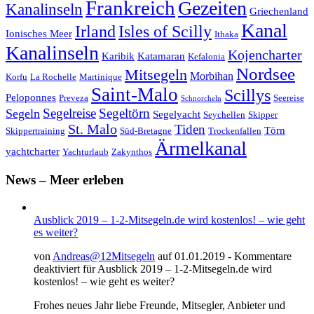
Frankreich
Gezeiten
Kanalinseln
Griechenland
Kanal
Irland
Isles of Scilly
Ionisches Meer
Ithaka
Kanalinseln
Kojencharter
Karibik
Katamaran
Kefalonia
Nordsee
Mitsegeln
Morbihan
Korfu
La Rochelle
Martinique
Saint-Malo
Scillys
Peloponnes
Preveza
Seereise
Schnorcheln
Segeltörn
Segeln
Segelreise
Segelyacht
Seychellen
Skipper
St. Malo
Tiden
Törn
Skippertraining
Süd-Bretagne
Trockenfallen
Ärmelkanal
yachtcharter
Yachturlaub
Zakynthos
News – Meer erleben
Ausblick 2019 – 1-2-Mitsegeln.de wird kostenlos! – wie geht
es weiter?
von
Andreas@12Mitsegeln
auf 01.01.2019 -
Kommentare
deaktiviert
für Ausblick 2019 – 1-2-Mitsegeln.de wird
kostenlos! – wie geht es weiter?
Frohes neues Jahr liebe Freunde, Mitsegler, Anbieter und