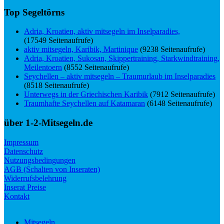
Top Segeltörns
Adria, Kroatien, aktiv mitsegeln im Inselparadies,
(17549 Seitenaufrufe)
aktiv mitsegeln, Karibik, Martinique
(9238 Seitenaufrufe)
Adria, Kroatien, Sukosan, Skippertraining, Starkwindtraining,
Meilentoern
(8552 Seitenaufrufe)
Seychellen – aktiv mitsegeln – Traumurlaub im Inselparadies
(8518 Seitenaufrufe)
Unterwegs in der Griechischen Karibik
(7912 Seitenaufrufe)
Traumhafte Seychellen auf Katamaran
(6148 Seitenaufrufe)
über 1-2-Mitsegeln.de
Impressum
Datenschutz
Nutzungsbedingungen
AGB (Schalten von Inseraten)
Widerrufsbelehrung
Inserat Preise
Kontakt
Mitsegeln