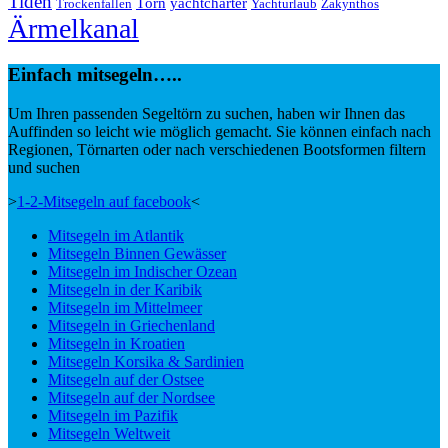
Tiden
Törn
yachtcharter
Trockenfallen
Yachturlaub
Zakynthos
Ärmelkanal
Einfach mitsegeln…..
Um Ihren passenden Segeltörn zu suchen, haben wir Ihnen das
Auffinden so leicht wie möglich gemacht. Sie können einfach nach
Regionen, Törnarten oder nach verschiedenen Bootsformen filtern
und suchen
>
1-2-Mitsegeln auf facebook
<
Mitsegeln im Atlantik
Mitsegeln Binnen Gewässer
Mitsegeln im Indischer Ozean
Mitsegeln in der Karibik
Mitsegeln im Mittelmeer
Mitsegeln in Griechenland
Mitsegeln in Kroatien
Mitsegeln Korsika & Sardinien
Mitsegeln auf der Ostsee
Mitsegeln auf der Nordsee
Mitsegeln im Pazifik
Mitsegeln Weltweit