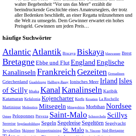
wahre Begebenheit “Vor uns das Meer” erzählt die
beeindruckende Geschichte eines Amateurseglers, der trotz
aller Bedenken beschließt, an einer Regatta teilzunehmen und
die Welt zu umsegeln. Dem Gewinner erwartet ein hohes
Preisgeld. Gewinnen um jeden Preis…
häufige Suchwörter
Atlantic
Atlantik
Biskaya
Brest
Biscaya
blauwasser
Bretagne
England
Englische
Ebbe und Flut
Frankreich
Gezeiten
Kanalinseln
Grenadinen
Irland
Isles
Griechenland
Ionisches Meer
Guadeloupe
Hallberg-Rassy
Kanal
Kanalinseln
of Scilly
Karibik
Ithaka
Kojencharter
Katamaran
Kefalonia
Korfu
La Rochelle
Kroatien
Nordsee
Mitsegeln
Morbihan
Martinique
Meilentörn
Mitsegeltörn
Saint-Malo
Scillys
Peloponnes
Preveza
Ostsee
Schnorcheln
Segeltörn
Segeln
Segelreise
Segelyacht
Seereise
Segelausbildung
St. Malo
Seychellen
Skipper
Skippertraining
Süd-Bretagne
St. Vincent