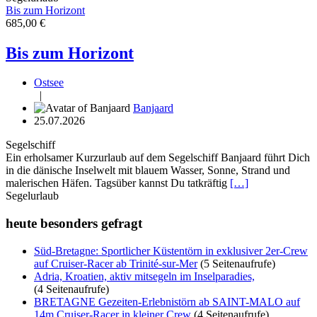
Bis zum Horizont
685,00 €
Bis zum Horizont
Ostsee
|
Banjaard
25.07.2026
Segelschiff
Ein erholsamer Kurzurlaub auf dem Segelschiff Banjaard führt Dich
in die dänische Inselwelt mit blauem Wasser, Sonne, Strand und
malerischen Häfen. Tagsüber kannst Du tatkräftig
[…]
Segelurlaub
heute besonders gefragt
Süd-Bretagne: Sportlicher Küstentörn in exklusiver 2er-Crew
auf Cruiser-Racer ab Trinité-sur-Mer
(5 Seitenaufrufe)
Adria, Kroatien, aktiv mitsegeln im Inselparadies,
(4 Seitenaufrufe)
BRETAGNE Gezeiten-Erlebnistörn ab SAINT-MALO auf
14m Cruiser-Racer in kleiner Crew
(4 Seitenaufrufe)