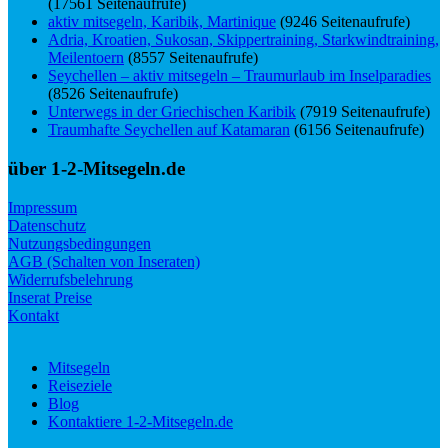
(17561 Seitenaufrufe)
aktiv mitsegeln, Karibik, Martinique
(9246 Seitenaufrufe)
Adria, Kroatien, Sukosan, Skippertraining, Starkwindtraining,
Meilentoern
(8557 Seitenaufrufe)
Seychellen – aktiv mitsegeln – Traumurlaub im Inselparadies
(8526 Seitenaufrufe)
Unterwegs in der Griechischen Karibik
(7919 Seitenaufrufe)
Traumhafte Seychellen auf Katamaran
(6156 Seitenaufrufe)
über 1-2-Mitsegeln.de
Impressum
Datenschutz
Nutzungsbedingungen
AGB (Schalten von Inseraten)
Widerrufsbelehrung
Inserat Preise
Kontakt
Mitsegeln
Reiseziele
Blog
Kontaktiere 1-2-Mitsegeln.de