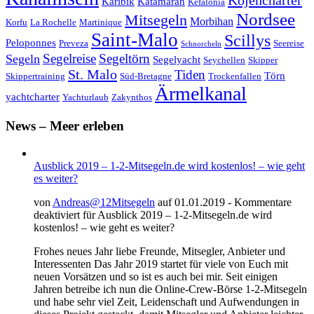
Kojencharter
Karibik
Katamaran
Kefalonia
Nordsee
Mitsegeln
Morbihan
Korfu
La Rochelle
Martinique
Saint-Malo
Scillys
Peloponnes
Preveza
Seereise
Schnorcheln
Segeltörn
Segeln
Segelreise
Segelyacht
Seychellen
Skipper
St. Malo
Tiden
Törn
Skippertraining
Süd-Bretagne
Trockenfallen
Ärmelkanal
yachtcharter
Yachturlaub
Zakynthos
News – Meer erleben
Ausblick 2019 – 1-2-Mitsegeln.de wird kostenlos! – wie geht
es weiter?
von
Andreas@12Mitsegeln
auf 01.01.2019 -
Kommentare
deaktiviert
für Ausblick 2019 – 1-2-Mitsegeln.de wird
kostenlos! – wie geht es weiter?
Frohes neues Jahr liebe Freunde, Mitsegler, Anbieter und
Interessenten Das Jahr 2019 startet für viele von Euch mit
neuen Vorsätzen und so ist es auch bei mir. Seit einigen
Jahren betreibe ich nun die Online-Crew-Börse 1-2-Mitsegeln
und habe sehr viel Zeit, Leidenschaft und Aufwendungen in