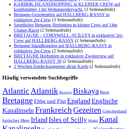
KARIBIK-ISLANDHOPPING in KLEINER CREW auf
komfortabler 13m Weltumsegleryacht.
(3 Seitenaufrufe)
Bretagne-Gezeitentörn auf HALLBERG-RASSY in
exklusiver 2er-Crew
(3 Seitenaufrufe)
Sportlicher Bretagne Herbsttörn in kleiner Crew auf 14m
Cruiser-Racer
(2 Seitenaufrufe)
BRETAGNE – CORNWALL -SCILLYS in exklusiver 2er-
Crew auf HALLBERG-RASSY
(2 Seitenaufrufe)
Bretagne Islandhopping auf HALLBERG-RASSY in
exklusiver 2er-Crew
(2 Seitenaufrufe)
BRETAGNE Herbsttörn in exklusiver Zweiercrew auf
HALLBERG-RASSY 39
(2 Seitenaufrufe)
2 Wochen Entdeckungsreise ab/an Korfu
(2 Seitenaufrufe)
Häufig verwendete Suchbegriffe
Atlantic
Atlantik
Biskaya
Brest
Biscaya
Bretagne
England
Englische
Ebbe und Flut
Frankreich
Gezeiten
Kanalinseln
Griechenland
Kanal
Irland
Isles of Scilly
Ionisches Meer
Ithaka
Kanalinseln