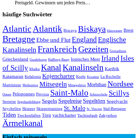
Preisgeld. Gewinnen um jeden Preis…
häufige Suchwörter
Atlantic
Atlantik
Biskaya
Brest
Biscaya
blauwasser
Bretagne
England
Englische
Ebbe und Flut
Frankreich
Gezeiten
Kanalinseln
Grenadinen
Irland
Isles
Griechenland
Ionisches Meer
Guadeloupe
Hallberg-Rassy
Kanal
Kanalinseln
of Scilly
Karibik
Ithaka
Kojencharter
Katamaran
Kefalonia
Korfu
La Rochelle
Kroatien
Nordsee
Mitsegeln
Morbihan
Martinique
Meilentörn
Mitsegeltörn
Saint-Malo
Scillys
Peloponnes
Preveza
Ostsee
Schnorcheln
Segeltörn
Segeln
Segelreise
Segelyacht
Seereise
Segelausbildung
St. Malo
Seychellen
Skipper
Skippertraining
Süd-Bretagne
St. Vincent
Tiden
Törn
yachtcharter
Trockenfallen
Yachturlaub
Zakynthos
Ärmelkanal
Einfach mitsegeln…..