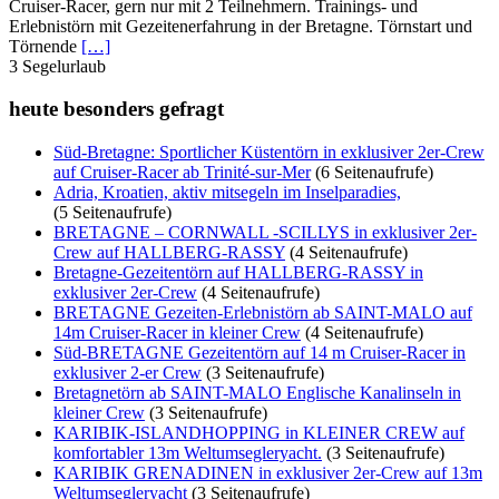
Cruiser-Racer, gern nur mit 2 Teilnehmern. Trainings- und
Erlebnistörn mit Gezeitenerfahrung in der Bretagne. Törnstart und
Törnende
[…]
3
Segelurlaub
heute besonders gefragt
Süd-Bretagne: Sportlicher Küstentörn in exklusiver 2er-Crew
auf Cruiser-Racer ab Trinité-sur-Mer
(6 Seitenaufrufe)
Adria, Kroatien, aktiv mitsegeln im Inselparadies,
(5 Seitenaufrufe)
BRETAGNE – CORNWALL -SCILLYS in exklusiver 2er-
Crew auf HALLBERG-RASSY
(4 Seitenaufrufe)
Bretagne-Gezeitentörn auf HALLBERG-RASSY in
exklusiver 2er-Crew
(4 Seitenaufrufe)
BRETAGNE Gezeiten-Erlebnistörn ab SAINT-MALO auf
14m Cruiser-Racer in kleiner Crew
(4 Seitenaufrufe)
Süd-BRETAGNE Gezeitentörn auf 14 m Cruiser-Racer in
exklusiver 2-er Crew
(3 Seitenaufrufe)
Bretagnetörn ab SAINT-MALO Englische Kanalinseln in
kleiner Crew
(3 Seitenaufrufe)
KARIBIK-ISLANDHOPPING in KLEINER CREW auf
komfortabler 13m Weltumsegleryacht.
(3 Seitenaufrufe)
KARIBIK GRENADINEN in exklusiver 2er-Crew auf 13m
Weltumsegleryacht
(3 Seitenaufrufe)