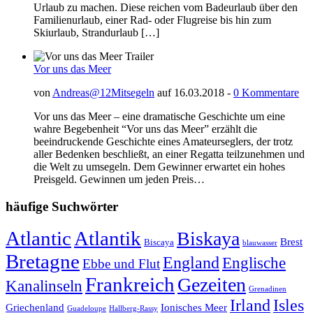
Urlaub zu machen. Diese reichen vom Badeurlaub über den
Familienurlaub, einer Rad- oder Flugreise bis hin zum
Skiurlaub, Strandurlaub […]
Vor uns das Meer
von
Andreas@12Mitsegeln
auf 16.03.2018 -
0 Kommentare
Vor uns das Meer – eine dramatische Geschichte um eine
wahre Begebenheit “Vor uns das Meer” erzählt die
beeindruckende Geschichte eines Amateurseglers, der trotz
aller Bedenken beschließt, an einer Regatta teilzunehmen und
die Welt zu umsegeln. Dem Gewinner erwartet ein hohes
Preisgeld. Gewinnen um jeden Preis…
häufige Suchwörter
Atlantic
Atlantik
Biskaya
Brest
Biscaya
blauwasser
Bretagne
England
Englische
Ebbe und Flut
Frankreich
Gezeiten
Kanalinseln
Grenadinen
Irland
Isles
Griechenland
Ionisches Meer
Guadeloupe
Hallberg-Rassy