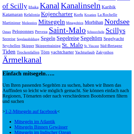
Kanal
Kanalinseln
of Scilly
Karibik
Ithaka
Kojencharter
Katamaran
Kefalonia
Korfu
La Rochelle
Kroatien
Nordsee
Mitsegeln
Morbihan
Martinique
Meilentörn
Mitsegeltörn
Saint-Malo
Scillys
Peloponnes
Preveza
Ostsee
Schnorcheln
Segeltörn
Segeln
Segelreise
Segelyacht
Seereise
Segelausbildung
St. Malo
Seychellen
Skipper
Skippertraining
Süd-Bretagne
St. Vincent
Tiden
Törn
yachtcharter
Trockenfallen
Yachturlaub
Zakynthos
Ärmelkanal
Einfach mitsegeln…..
Um Ihren passenden Segeltörn zu suchen, haben wir Ihnen das
Auffinden so leicht wie möglich gemacht. Sie können einfach nach
Regionen, Törnarten oder nach verschiedenen Bootsformen filtern
und suchen
>
1-2-Mitsegeln auf facebook
<
Mitsegeln im Atlantik
Mitsegeln Binnen Gewässer
Mitsegeln im Indischer Ozean