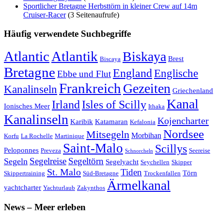
Sportlicher Bretagne Herbsttörn in kleiner Crew auf 14m
Cruiser-Racer
(3 Seitenaufrufe)
Häufig verwendete Suchbegriffe
Atlantic
Atlantik
Biskaya
Brest
Biscaya
Bretagne
England
Englische
Ebbe und Flut
Frankreich
Gezeiten
Kanalinseln
Griechenland
Kanal
Irland
Isles of Scilly
Ionisches Meer
Ithaka
Kanalinseln
Kojencharter
Karibik
Katamaran
Kefalonia
Nordsee
Mitsegeln
Morbihan
Korfu
La Rochelle
Martinique
Saint-Malo
Scillys
Peloponnes
Preveza
Seereise
Schnorcheln
Segeltörn
Segeln
Segelreise
Segelyacht
Seychellen
Skipper
St. Malo
Tiden
Törn
Skippertraining
Süd-Bretagne
Trockenfallen
Ärmelkanal
yachtcharter
Yachturlaub
Zakynthos
News – Meer erleben