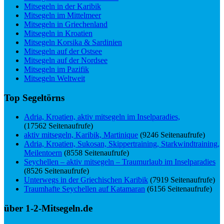
Mitsegeln in der Karibik
Mitsegeln im Mittelmeer
Mitsegeln in Griechenland
Mitsegeln in Kroatien
Mitsegeln Korsika & Sardinien
Mitsegeln auf der Ostsee
Mitsegeln auf der Nordsee
Mitsegeln im Pazifik
Mitsegeln Weltweit
Top Segeltörns
Adria, Kroatien, aktiv mitsegeln im Inselparadies,
(17562 Seitenaufrufe)
aktiv mitsegeln, Karibik, Martinique
(9246 Seitenaufrufe)
Adria, Kroatien, Sukosan, Skippertraining, Starkwindtraining,
Meilentoern
(8558 Seitenaufrufe)
Seychellen – aktiv mitsegeln – Traumurlaub im Inselparadies
(8526 Seitenaufrufe)
Unterwegs in der Griechischen Karibik
(7919 Seitenaufrufe)
Traumhafte Seychellen auf Katamaran
(6156 Seitenaufrufe)
über 1-2-Mitsegeln.de