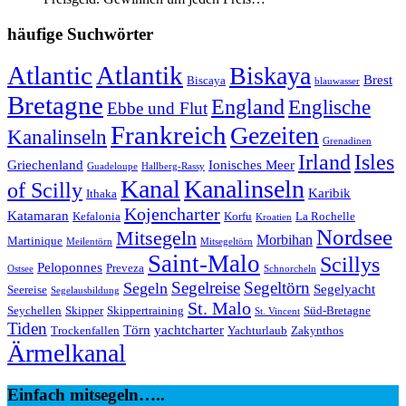
häufige Suchwörter
Atlantic
Atlantik
Biskaya
Brest
Biscaya
blauwasser
Bretagne
England
Englische
Ebbe und Flut
Frankreich
Gezeiten
Kanalinseln
Grenadinen
Irland
Isles
Griechenland
Ionisches Meer
Guadeloupe
Hallberg-Rassy
Kanal
Kanalinseln
of Scilly
Karibik
Ithaka
Kojencharter
Katamaran
Kefalonia
Korfu
La Rochelle
Kroatien
Nordsee
Mitsegeln
Morbihan
Martinique
Meilentörn
Mitsegeltörn
Saint-Malo
Scillys
Peloponnes
Preveza
Ostsee
Schnorcheln
Segeltörn
Segeln
Segelreise
Segelyacht
Seereise
Segelausbildung
St. Malo
Seychellen
Skipper
Skippertraining
Süd-Bretagne
St. Vincent
Tiden
Törn
yachtcharter
Trockenfallen
Yachturlaub
Zakynthos
Ärmelkanal
Einfach mitsegeln…..