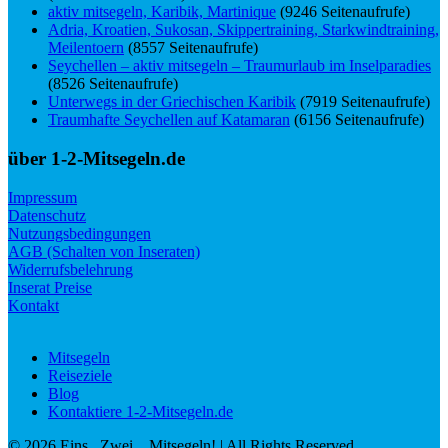
aktiv mitsegeln, Karibik, Martinique
(9246 Seitenaufrufe)
Adria, Kroatien, Sukosan, Skippertraining, Starkwindtraining,
Meilentoern
(8557 Seitenaufrufe)
Seychellen – aktiv mitsegeln – Traumurlaub im Inselparadies
(8526 Seitenaufrufe)
Unterwegs in der Griechischen Karibik
(7919 Seitenaufrufe)
Traumhafte Seychellen auf Katamaran
(6156 Seitenaufrufe)
über 1-2-Mitsegeln.de
Impressum
Datenschutz
Nutzungsbedingungen
AGB (Schalten von Inseraten)
Widerrufsbelehrung
Inserat Preise
Kontakt
Mitsegeln
Reiseziele
Blog
Kontaktiere 1-2-Mitsegeln.de
©
2026
Eins.. Zwei... Mitsegeln!
| All Rights Reserved