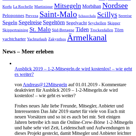
Nordsee
Mitsegeln
Morbihan
Korfu
La Rochelle
Martinique
Saint-Malo
Scillys
Peloponnes
Preveza
Seereise
Schnorcheln
Segeltörn
Segeln
Segelreise
Segelyacht
Seychellen
Skipper
St. Malo
Tiden
Törn
Skippertraining
Süd-Bretagne
Trockenfallen
Ärmelkanal
yachtcharter
Yachturlaub
Zakynthos
News – Meer erleben
Ausblick 2019 – 1-2-Mitsegeln.de wird kostenlos! – wie geht
es weiter?
von
Andreas@12Mitsegeln
auf 01.01.2019 -
Kommentare
deaktiviert
für Ausblick 2019 – 1-2-Mitsegeln.de wird
kostenlos! – wie geht es weiter?
Frohes neues Jahr liebe Freunde, Mitsegler, Anbieter und
Interessenten Das Jahr 2019 startet für viele von Euch mit
neuen Vorsätzen und so ist es auch bei mir. Seit einigen
Jahren betreibe ich nun die Online-Crew-Börse 1-2-Mitsegeln
und habe sehr viel Zeit, Leidenschaft und Aufwendungen in
dieses Projekt gesteckt, damit Mitsegler und Anbieter leichter