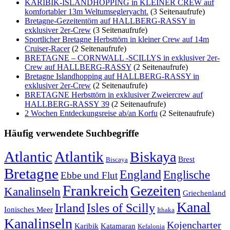
KARIBIK-ISLANDHOPPING in KLEINER CREW auf
komfortabler 13m Weltumsegleryacht.
(3 Seitenaufrufe)
Bretagne-Gezeitentörn auf HALLBERG-RASSY in
exklusiver 2er-Crew
(3 Seitenaufrufe)
Sportlicher Bretagne Herbsttörn in kleiner Crew auf 14m
Cruiser-Racer
(2 Seitenaufrufe)
BRETAGNE – CORNWALL -SCILLYS in exklusiver 2er-
Crew auf HALLBERG-RASSY
(2 Seitenaufrufe)
Bretagne Islandhopping auf HALLBERG-RASSY in
exklusiver 2er-Crew
(2 Seitenaufrufe)
BRETAGNE Herbsttörn in exklusiver Zweiercrew auf
HALLBERG-RASSY 39
(2 Seitenaufrufe)
2 Wochen Entdeckungsreise ab/an Korfu
(2 Seitenaufrufe)
Häufig verwendete Suchbegriffe
Atlantic
Atlantik
Biskaya
Brest
Biscaya
Bretagne
England
Englische
Ebbe und Flut
Frankreich
Gezeiten
Kanalinseln
Griechenland
Kanal
Irland
Isles of Scilly
Ionisches Meer
Ithaka
Kanalinseln
Kojencharter
Karibik
Katamaran
Kefalonia