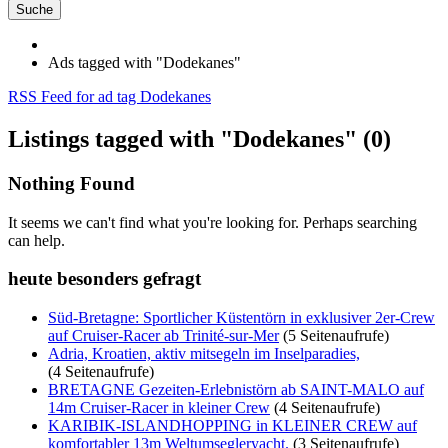
Suche
Ads tagged with "Dodekanes"
RSS Feed for ad tag Dodekanes
Listings tagged with "Dodekanes" (0)
Nothing Found
It seems we can't find what you're looking for. Perhaps searching
can help.
heute besonders gefragt
Süd-Bretagne: Sportlicher Küstentörn in exklusiver 2er-Crew
auf Cruiser-Racer ab Trinité-sur-Mer
(5 Seitenaufrufe)
Adria, Kroatien, aktiv mitsegeln im Inselparadies,
(4 Seitenaufrufe)
BRETAGNE Gezeiten-Erlebnistörn ab SAINT-MALO auf
14m Cruiser-Racer in kleiner Crew
(4 Seitenaufrufe)
KARIBIK-ISLANDHOPPING in KLEINER CREW auf
komfortabler 13m Weltumsegleryacht.
(3 Seitenaufrufe)