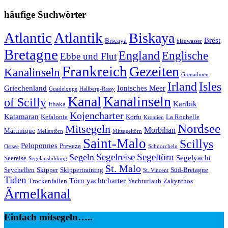
häufige Suchwörter
Atlantic
Atlantik
Biskaya
Brest
Biscaya
blauwasser
Bretagne
England
Englische
Ebbe und Flut
Frankreich
Gezeiten
Kanalinseln
Grenadinen
Irland
Isles
Griechenland
Ionisches Meer
Guadeloupe
Hallberg-Rassy
Kanal
Kanalinseln
of Scilly
Karibik
Ithaka
Kojencharter
Katamaran
Kefalonia
Korfu
La Rochelle
Kroatien
Nordsee
Mitsegeln
Morbihan
Martinique
Meilentörn
Mitsegeltörn
Saint-Malo
Scillys
Peloponnes
Preveza
Ostsee
Schnorcheln
Segeltörn
Segeln
Segelreise
Segelyacht
Seereise
Segelausbildung
St. Malo
Seychellen
Skipper
Skippertraining
Süd-Bretagne
St. Vincent
Tiden
Törn
yachtcharter
Trockenfallen
Yachturlaub
Zakynthos
Ärmelkanal
Einfach mitsegeln…..