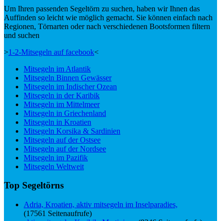
Um Ihren passenden Segeltörn zu suchen, haben wir Ihnen das
Auffinden so leicht wie möglich gemacht. Sie können einfach nach
Regionen, Törnarten oder nach verschiedenen Bootsformen filtern
und suchen
>
1-2-Mitsegeln auf facebook
<
Mitsegeln im Atlantik
Mitsegeln Binnen Gewässer
Mitsegeln im Indischer Ozean
Mitsegeln in der Karibik
Mitsegeln im Mittelmeer
Mitsegeln in Griechenland
Mitsegeln in Kroatien
Mitsegeln Korsika & Sardinien
Mitsegeln auf der Ostsee
Mitsegeln auf der Nordsee
Mitsegeln im Pazifik
Mitsegeln Weltweit
Top Segeltörns
Adria, Kroatien, aktiv mitsegeln im Inselparadies,
(17561 Seitenaufrufe)