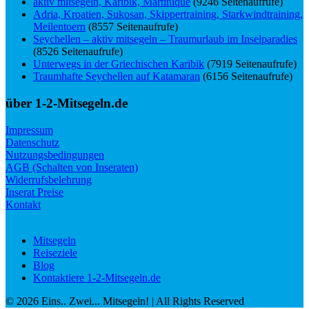
aktiv mitsegeln, Karibik, Martinique
(9246 Seitenaufrufe)
Adria, Kroatien, Sukosan, Skippertraining, Starkwindtraining,
Meilentoern
(8557 Seitenaufrufe)
Seychellen – aktiv mitsegeln – Traumurlaub im Inselparadies
(8526 Seitenaufrufe)
Unterwegs in der Griechischen Karibik
(7919 Seitenaufrufe)
Traumhafte Seychellen auf Katamaran
(6156 Seitenaufrufe)
über 1-2-Mitsegeln.de
Impressum
Datenschutz
Nutzungsbedingungen
AGB (Schalten von Inseraten)
Widerrufsbelehrung
Inserat Preise
Kontakt
Mitsegeln
Reiseziele
Blog
Kontaktiere 1-2-Mitsegeln.de
©
2026
Eins.. Zwei... Mitsegeln!
| All Rights Reserved