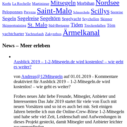
Nordsee
Mitsegeln
Morbihan
Korfu
La Rochelle
Martinique
Saint-Malo
Scillys
Peloponnes
Preveza
Seereise
Schnorcheln
Segeltörn
Segeln
Segelreise
Segelyacht
Seychellen
Skipper
St. Malo
Tiden
Törn
Skippertraining
Süd-Bretagne
Trockenfallen
Ärmelkanal
yachtcharter
Yachturlaub
Zakynthos
News – Meer erleben
Ausblick 2019 – 1-2-Mitsegeln.de wird kostenlos! – wie geht
es weiter?
von
Andreas@12Mitsegeln
auf 01.01.2019 -
Kommentare
deaktiviert
für Ausblick 2019 – 1-2-Mitsegeln.de wird
kostenlos! – wie geht es weiter?
Frohes neues Jahr liebe Freunde, Mitsegler, Anbieter und
Interessenten Das Jahr 2019 startet für viele von Euch mit
neuen Vorsätzen und so ist es auch bei mir. Seit einigen
Jahren betreibe ich nun die Online-Crew-Börse 1-2-Mitsegeln
und habe sehr viel Zeit, Leidenschaft und Aufwendungen in
dieses Projekt gesteckt, damit Mitsegler und Anbieter leichter
zusammenfinden.