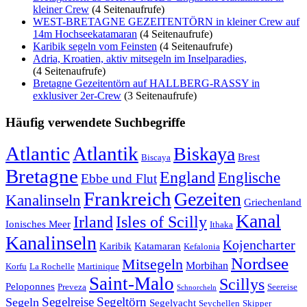
kleiner Crew
(4 Seitenaufrufe)
WEST-BRETAGNE GEZEITENTÖRN in kleiner Crew auf
14m Hochseekatamaran
(4 Seitenaufrufe)
Karibik segeln vom Feinsten
(4 Seitenaufrufe)
Adria, Kroatien, aktiv mitsegeln im Inselparadies,
(4 Seitenaufrufe)
Bretagne Gezeitentörn auf HALLBERG-RASSY in
exklusiver 2er-Crew
(3 Seitenaufrufe)
Häufig verwendete Suchbegriffe
Atlantic
Atlantik
Biskaya
Brest
Biscaya
Bretagne
England
Englische
Ebbe und Flut
Frankreich
Gezeiten
Kanalinseln
Griechenland
Kanal
Irland
Isles of Scilly
Ionisches Meer
Ithaka
Kanalinseln
Kojencharter
Karibik
Katamaran
Kefalonia
Nordsee
Mitsegeln
Morbihan
Korfu
La Rochelle
Martinique
Saint-Malo
Scillys
Peloponnes
Preveza
Seereise
Schnorcheln
Segeltörn
Segeln
Segelreise
Segelyacht
Seychellen
Skipper