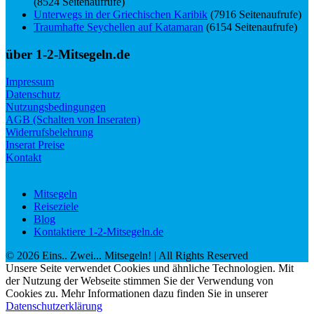
(8524 Seitenaufrufe)
Unterwegs in der Griechischen Karibik
(7916 Seitenaufrufe)
Traumhafte Seychellen auf Katamaran
(6154 Seitenaufrufe)
über 1-2-Mitsegeln.de
Impressum
Datenschutz
Nutzungsbedingungen
AGB (Schalten von Inseraten)
Widerrufsbelehrung
Inserat Preise
Kontakt
Mitsegeln
Reiseziele
Blog
Kontaktiere 1-2-Mitsegeln.de
©
2026
Eins.. Zwei... Mitsegeln!
| All Rights Reserved
Unsere Seite verwendet Cookies und ähnliche Technologien. Mit
der Nutzung der Webseite stimmen Sie der Verwendung von
Cookies zu. Mehr Informationen dazu finden Sie in unserer
Datenschutzerklärung