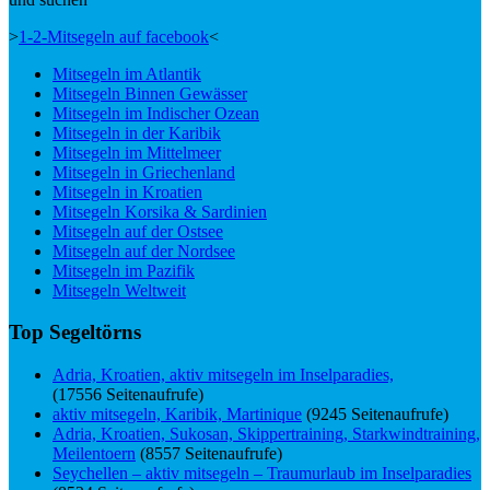
>
1-2-Mitsegeln auf facebook
<
Mitsegeln im Atlantik
Mitsegeln Binnen Gewässer
Mitsegeln im Indischer Ozean
Mitsegeln in der Karibik
Mitsegeln im Mittelmeer
Mitsegeln in Griechenland
Mitsegeln in Kroatien
Mitsegeln Korsika & Sardinien
Mitsegeln auf der Ostsee
Mitsegeln auf der Nordsee
Mitsegeln im Pazifik
Mitsegeln Weltweit
Top Segeltörns
Adria, Kroatien, aktiv mitsegeln im Inselparadies,
(17556 Seitenaufrufe)
aktiv mitsegeln, Karibik, Martinique
(9245 Seitenaufrufe)
Adria, Kroatien, Sukosan, Skippertraining, Starkwindtraining,
Meilentoern
(8557 Seitenaufrufe)
Seychellen – aktiv mitsegeln – Traumurlaub im Inselparadies