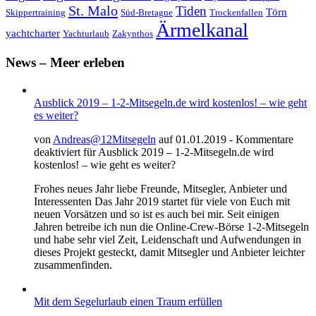
St. Malo
Tiden
Törn
Skippertraining
Süd-Bretagne
Trockenfallen
Ärmelkanal
yachtcharter
Yachturlaub
Zakynthos
News – Meer erleben
Ausblick 2019 – 1-2-Mitsegeln.de wird kostenlos! – wie geht
es weiter?
von
Andreas@12Mitsegeln
auf 01.01.2019 -
Kommentare
deaktiviert
für Ausblick 2019 – 1-2-Mitsegeln.de wird
kostenlos! – wie geht es weiter?
Frohes neues Jahr liebe Freunde, Mitsegler, Anbieter und
Interessenten Das Jahr 2019 startet für viele von Euch mit
neuen Vorsätzen und so ist es auch bei mir. Seit einigen
Jahren betreibe ich nun die Online-Crew-Börse 1-2-Mitsegeln
und habe sehr viel Zeit, Leidenschaft und Aufwendungen in
dieses Projekt gesteckt, damit Mitsegler und Anbieter leichter
zusammenfinden.
Mit dem Segelurlaub einen Traum erfüllen