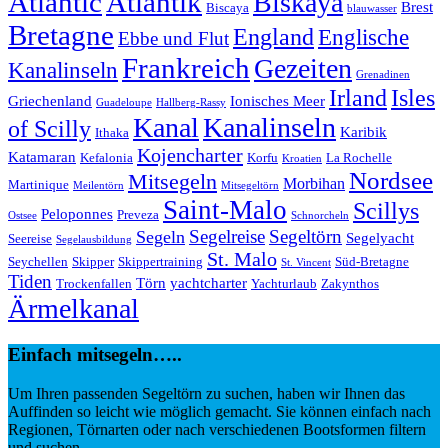
Atlantic
Atlantik
Biskaya
Brest
Biscaya
blauwasser
Bretagne
England
Englische
Ebbe und Flut
Frankreich
Gezeiten
Kanalinseln
Grenadinen
Irland
Isles
Griechenland
Ionisches Meer
Guadeloupe
Hallberg-Rassy
Kanal
Kanalinseln
of Scilly
Karibik
Ithaka
Kojencharter
Katamaran
Kefalonia
Korfu
La Rochelle
Kroatien
Nordsee
Mitsegeln
Morbihan
Martinique
Meilentörn
Mitsegeltörn
Saint-Malo
Scillys
Peloponnes
Preveza
Ostsee
Schnorcheln
Segeltörn
Segeln
Segelreise
Segelyacht
Seereise
Segelausbildung
St. Malo
Seychellen
Skipper
Skippertraining
Süd-Bretagne
St. Vincent
Tiden
Törn
yachtcharter
Trockenfallen
Yachturlaub
Zakynthos
Ärmelkanal
Einfach mitsegeln…..
Um Ihren passenden Segeltörn zu suchen, haben wir Ihnen das
Auffinden so leicht wie möglich gemacht. Sie können einfach nach
Regionen, Törnarten oder nach verschiedenen Bootsformen filtern
und suchen