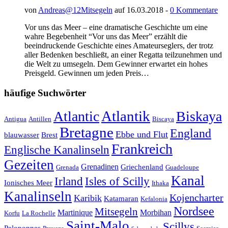
von
Andreas@12Mitsegeln
auf 16.03.2018 -
0 Kommentare
Vor uns das Meer – eine dramatische Geschichte um eine
wahre Begebenheit “Vor uns das Meer” erzählt die
beeindruckende Geschichte eines Amateurseglers, der trotz
aller Bedenken beschließt, an einer Regatta teilzunehmen und
die Welt zu umsegeln. Dem Gewinner erwartet ein hohes
Preisgeld. Gewinnen um jeden Preis…
häufige Suchwörter
Atlantik
Atlantic
Biskaya
Antigua
Antillen
Biscaya
Bretagne
England
Ebbe und Flut
blauwasser
Brest
Frankreich
Englische Kanalinseln
Gezeiten
Grenadinen
Griechenland
Grenada
Guadeloupe
Kanal
Irland
Isles of Scilly
Ionisches Meer
Ithaka
Kanalinseln
Kojencharter
Karibik
Katamaran
Kefalonia
Nordsee
Mitsegeln
Martinique
Morbihan
Korfu
La Rochelle
Saint-Malo
Scillys