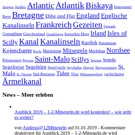
Atlantik
Atlantic
Biskaya
blauwasser
Antigua
Antillen
Bretagne
England
Englische
Ebbe und Flut
Brest
Frankreich
Gezeiten
Kanalinseln
Grenada
Irland
Isles of
Grenadinen
Griechenland
Ionisches Meer
Guadeloupe
Kanal
Kanalinseln
Scilly
Karibik
Katamaran
Nordsee
Mitsegeln
Kojencharter
Martinique
Morbihan
Korfu
Saint-Malo
Scillys
Segeln
Peloponnes
Preveza
Seereise
St.
Segeltörn
Segelreise
Segelyacht
Seychellen
Skipper
Skippertraining
Malo
Tiden
Süd-Bretagne
Törn
yachtcharter
St. Vincent
Weltumsegelung
Ärmelkanal
News – Meer erleben
Ausblick 2019 – 1-2-Mitsegeln.de wird kostenlos! – wie geht
es weiter?
von
Andreas@12Mitsegeln
auf 01.01.2019 -
Kommentare
deaktiviert
für Ausblick 2019 – 1-2-Mitsegeln.de wird