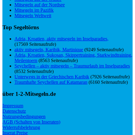
Mitsegeln auf der Nordsee
Mitsegeln im Pazifik
Mitsegeln Weltweit
Top Segeltörns
Adria, Kroatien, aktiv mitsegeln im Inselparadies,
(17569 Seitenaufrufe)
aktiv mitsegeln, Karibik, Martinique
(9249 Seitenaufrufe)
Adria, Kroatien, Sukosan, Skippertraining, Starkwindtraining,
Meilentoern
(8563 Seitenaufrufe)
Seychellen – aktiv mitsegeln – Traumurlaub im Inselparadies
(8532 Seitenaufrufe)
Unterwegs in der Griechischen Karibik
(7926 Seitenaufrufe)
Traumhafte Seychellen auf Katamaran
(6160 Seitenaufrufe)
über 1-2-Mitsegeln.de
Impressum
Datenschutz
Nutzungsbedingungen
AGB (Schalten von Inseraten)
Widerrufsbelehrung
Inserat Preise