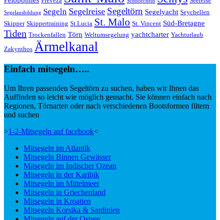
Peloponnes
Preveza
Seereise
Schnorcheln
Segeltörn
Segelreise
Segeln
Segelyacht
Seychellen
Segelausbildung
St. Malo
Süd-Bretagne
Skipper
Skippertraining
St.Lucia
St. Vincent
Tiden
Törn
yachtcharter
Trockenfallen
Weltumsegelung
Yachturlaub
Ärmelkanal
Zakynthos
Einfach mitsegeln…..
Um Ihren passenden Segeltörn zu suchen, haben wir Ihnen das
Auffinden so leicht wie möglich gemacht. Sie können einfach nach
Regionen, Törnarten oder nach verschiedenen Bootsformen filtern
und suchen
>
1-2-Mitsegeln auf facebook
<
Mitsegeln im Atlantik
Mitsegeln Binnen Gewässer
Mitsegeln im Indischer Ozean
Mitsegeln in der Karibik
Mitsegeln im Mittelmeer
Mitsegeln in Griechenland
Mitsegeln in Kroatien
Mitsegeln Korsika & Sardinien
Mitsegeln auf der Ostsee