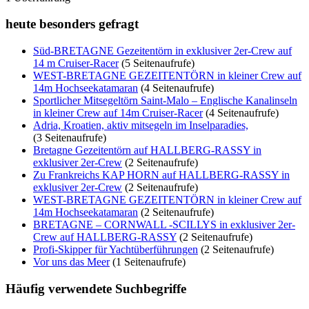
heute besonders gefragt
Süd-BRETAGNE Gezeitentörn in exklusiver 2er-Crew auf
14 m Cruiser-Racer
(5 Seitenaufrufe)
WEST-BRETAGNE GEZEITENTÖRN in kleiner Crew auf
14m Hochseekatamaran
(4 Seitenaufrufe)
Sportlicher Mitsegeltörn Saint-Malo – Englische Kanalinseln
in kleiner Crew auf 14m Cruiser-Racer
(4 Seitenaufrufe)
Adria, Kroatien, aktiv mitsegeln im Inselparadies,
(3 Seitenaufrufe)
Bretagne Gezeitentörn auf HALLBERG-RASSY in
exklusiver 2er-Crew
(2 Seitenaufrufe)
Zu Frankreichs KAP HORN auf HALLBERG-RASSY in
exklusiver 2er-Crew
(2 Seitenaufrufe)
WEST-BRETAGNE GEZEITENTÖRN in kleiner Crew auf
14m Hochseekatamaran
(2 Seitenaufrufe)
BRETAGNE – CORNWALL -SCILLYS in exklusiver 2er-
Crew auf HALLBERG-RASSY
(2 Seitenaufrufe)
Profi-Skipper für Yachtüberführungen
(2 Seitenaufrufe)
Vor uns das Meer
(1 Seitenaufrufe)
Häufig verwendete Suchbegriffe