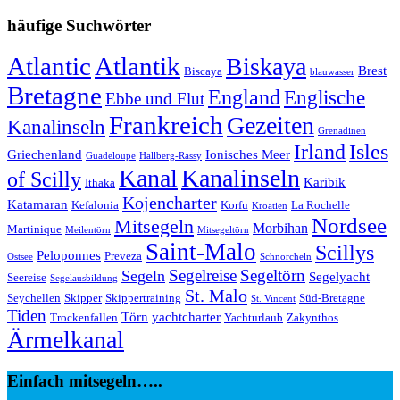
häufige Suchwörter
Atlantic
Atlantik
Biskaya
Brest
Biscaya
blauwasser
Bretagne
England
Englische
Ebbe und Flut
Frankreich
Gezeiten
Kanalinseln
Grenadinen
Irland
Isles
Griechenland
Ionisches Meer
Guadeloupe
Hallberg-Rassy
Kanal
Kanalinseln
of Scilly
Karibik
Ithaka
Kojencharter
Katamaran
Kefalonia
Korfu
La Rochelle
Kroatien
Nordsee
Mitsegeln
Morbihan
Martinique
Meilentörn
Mitsegeltörn
Saint-Malo
Scillys
Peloponnes
Preveza
Ostsee
Schnorcheln
Segeltörn
Segeln
Segelreise
Segelyacht
Seereise
Segelausbildung
St. Malo
Seychellen
Skipper
Skippertraining
Süd-Bretagne
St. Vincent
Tiden
Törn
yachtcharter
Trockenfallen
Yachturlaub
Zakynthos
Ärmelkanal
Einfach mitsegeln…..