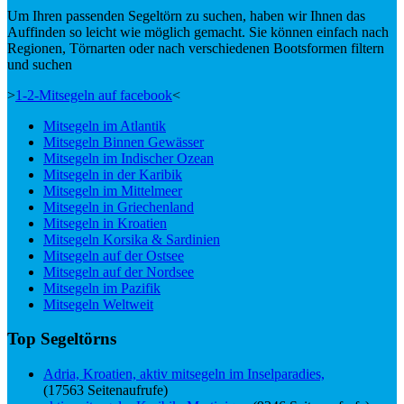
Um Ihren passenden Segeltörn zu suchen, haben wir Ihnen das
Auffinden so leicht wie möglich gemacht. Sie können einfach nach
Regionen, Törnarten oder nach verschiedenen Bootsformen filtern
und suchen
>
1-2-Mitsegeln auf facebook
<
Mitsegeln im Atlantik
Mitsegeln Binnen Gewässer
Mitsegeln im Indischer Ozean
Mitsegeln in der Karibik
Mitsegeln im Mittelmeer
Mitsegeln in Griechenland
Mitsegeln in Kroatien
Mitsegeln Korsika & Sardinien
Mitsegeln auf der Ostsee
Mitsegeln auf der Nordsee
Mitsegeln im Pazifik
Mitsegeln Weltweit
Top Segeltörns
Adria, Kroatien, aktiv mitsegeln im Inselparadies,
(17563 Seitenaufrufe)