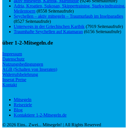
aktiv mitsegeln, Karibik, Martinique
(9246 Seitenaufrufe)
Adria, Kroatien, Sukosan, Skippertraining, Starkwindtraining,
Meilentoern
(8558 Seitenaufrufe)
Seychellen – aktiv mitsegeln – Traumurlaub im Inselparadies
(8527 Seitenaufrufe)
Unterwegs in der Griechischen Karibik
(7919 Seitenaufrufe)
Traumhafte Seychellen auf Katamaran
(6156 Seitenaufrufe)
über 1-2-Mitsegeln.de
Impressum
Datenschutz
Nutzungsbedingungen
AGB (Schalten von Inseraten)
Widerrufsbelehrung
Inserat Preise
Kontakt
Mitsegeln
Reiseziele
Blog
Kontaktiere 1-2-Mitsegeln.de
©
2026
Eins.. Zwei... Mitsegeln!
| All Rights Reserved