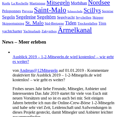
Nordsee
Mitsegeln
Morbihan
Korfu
La Rochelle
Martinique
Saint-Malo
Scillys
Peloponnes
Preveza
Seereise
Schnorcheln
Segeltörn
Segeln
Segelreise
Segelyacht
Seychellen
Skipper
St. Malo
Tiden
Törn
Skippertraining
Süd-Bretagne
Trockenfallen
Ärmelkanal
yachtcharter
Yachturlaub
Zakynthos
News – Meer erleben
Ausblick 2019 – 1-2-Mitsegeln.de wird kostenlos! – wie geht
es weiter?
von
Andreas@12Mitsegeln
auf 01.01.2019 -
Kommentare
deaktiviert
für Ausblick 2019 – 1-2-Mitsegeln.de wird
kostenlos! – wie geht es weiter?
Frohes neues Jahr liebe Freunde, Mitsegler, Anbieter und
Interessenten Das Jahr 2019 startet für viele von Euch mit
neuen Vorsätzen und so ist es auch bei mir. Seit einigen
Jahren betreibe ich nun die Online-Crew-Börse 1-2-Mitsegeln
und habe sehr viel Zeit, Leidenschaft und Aufwendungen in
dieses Projekt gesteckt, damit Mitsegler und Anbieter leichter
zusammenfinden.