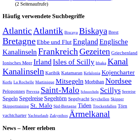
(2 Seitenaufrufe)
Häufig verwendete Suchbegriffe
Atlantic
Atlantik
Biskaya
Brest
Biscaya
Bretagne
England
Englische
Ebbe und Flut
Frankreich
Gezeiten
Kanalinseln
Griechenland
Kanal
Irland
Isles of Scilly
Ionisches Meer
Ithaka
Kanalinseln
Kojencharter
Karibik
Katamaran
Kefalonia
Nordsee
Mitsegeln
Morbihan
Korfu
La Rochelle
Martinique
Saint-Malo
Scillys
Peloponnes
Preveza
Seereise
Schnorcheln
Segeltörn
Segeln
Segelreise
Segelyacht
Seychellen
Skipper
St. Malo
Tiden
Törn
Skippertraining
Süd-Bretagne
Trockenfallen
Ärmelkanal
yachtcharter
Yachturlaub
Zakynthos
News – Meer erleben