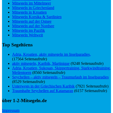
Mitsegeln im Mittelmeer
Mitsegeln in Griechenland
Mitsegeln in Kroatien
Mitsegeln Korsika & Sardinien
Mitsegeln auf der Ostsee
Mitsegeln auf der Nordsee
Mitsegeln im Pazifik
Mitsegeln Weltweit
Top Segeltörns
Adria, Kroatien, aktiv mitsegeln im Inselparadies,
(17564 Seitenaufrufe)
aktiv mitsegeln, Karibik, Martinique
(9248 Seitenaufrufe)
Adria, Kroatien, Sukosan, Skippertraining, Starkwindtraining,
Meilentoern
(8560 Seitenaufrufe)
Seychellen – aktiv mitsegeln – Traumurlaub im Inselparadies
(8529 Seitenaufrufe)
Unterwegs in der Griechischen Karibik
(7921 Seitenaufrufe)
Traumhafte Seychellen auf Katamaran
(6157 Seitenaufrufe)
über 1-2-Mitsegeln.de
Impressum