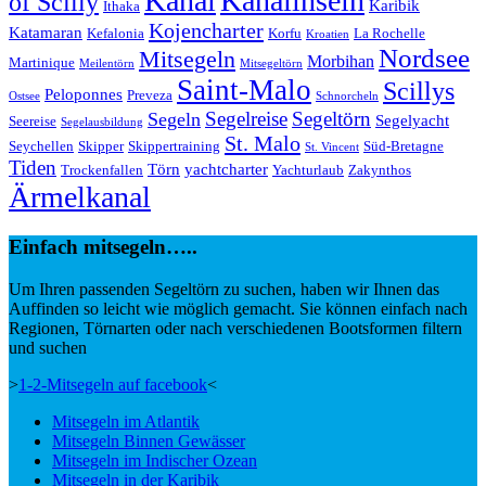
Kanal
Kanalinseln
of Scilly
Karibik
Ithaka
Kojencharter
Katamaran
Kefalonia
Korfu
La Rochelle
Kroatien
Nordsee
Mitsegeln
Morbihan
Martinique
Meilentörn
Mitsegeltörn
Saint-Malo
Scillys
Peloponnes
Preveza
Ostsee
Schnorcheln
Segeltörn
Segeln
Segelreise
Segelyacht
Seereise
Segelausbildung
St. Malo
Seychellen
Skipper
Skippertraining
Süd-Bretagne
St. Vincent
Tiden
Törn
yachtcharter
Trockenfallen
Yachturlaub
Zakynthos
Ärmelkanal
Einfach mitsegeln…..
Um Ihren passenden Segeltörn zu suchen, haben wir Ihnen das
Auffinden so leicht wie möglich gemacht. Sie können einfach nach
Regionen, Törnarten oder nach verschiedenen Bootsformen filtern
und suchen
>
1-2-Mitsegeln auf facebook
<
Mitsegeln im Atlantik
Mitsegeln Binnen Gewässer
Mitsegeln im Indischer Ozean
Mitsegeln in der Karibik