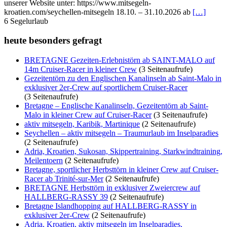
unserer Website unter: https://www.mitsegeln-
kroatien.com/seychellen-mitsegeln 18.10. – 31.10.2026 ab
[…]
6
Segelurlaub
heute besonders gefragt
BRETAGNE Gezeiten-Erlebnistörn ab SAINT-MALO auf
14m Cruiser-Racer in kleiner Crew
(3 Seitenaufrufe)
Gezeitentörn zu den Englischen Kanalinseln ab Saint-Malo in
exklusiver 2er-Crew auf sportlichem Cruiser-Racer
(3 Seitenaufrufe)
Bretagne – Englische Kanalinseln, Gezeitentörn ab Saint-
Malo in kleiner Crew auf Cruiser-Racer
(3 Seitenaufrufe)
aktiv mitsegeln, Karibik, Martinique
(2 Seitenaufrufe)
Seychellen – aktiv mitsegeln – Traumurlaub im Inselparadies
(2 Seitenaufrufe)
Adria, Kroatien, Sukosan, Skippertraining, Starkwindtraining,
Meilentoern
(2 Seitenaufrufe)
Bretagne, sportlicher Herbsttörn in kleiner Crew auf Cruiser-
Racer ab Trinité-sur-Mer
(2 Seitenaufrufe)
BRETAGNE Herbsttörn in exklusiver Zweiercrew auf
HALLBERG-RASSY 39
(2 Seitenaufrufe)
Bretagne Islandhopping auf HALLBERG-RASSY in
exklusiver 2er-Crew
(2 Seitenaufrufe)
Adria, Kroatien, aktiv mitsegeln im Inselparadies,