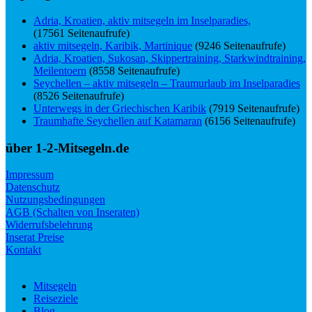
Adria, Kroatien, aktiv mitsegeln im Inselparadies,
(17561 Seitenaufrufe)
aktiv mitsegeln, Karibik, Martinique
(9246 Seitenaufrufe)
Adria, Kroatien, Sukosan, Skippertraining, Starkwindtraining,
Meilentoern
(8558 Seitenaufrufe)
Seychellen – aktiv mitsegeln – Traumurlaub im Inselparadies
(8526 Seitenaufrufe)
Unterwegs in der Griechischen Karibik
(7919 Seitenaufrufe)
Traumhafte Seychellen auf Katamaran
(6156 Seitenaufrufe)
über 1-2-Mitsegeln.de
Impressum
Datenschutz
Nutzungsbedingungen
AGB (Schalten von Inseraten)
Widerrufsbelehrung
Inserat Preise
Kontakt
Mitsegeln
Reiseziele
Blog