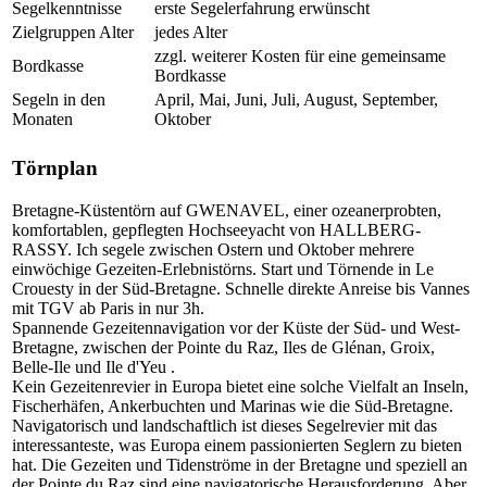
Segelkenntnisse
erste Segelerfahrung erwünscht
Zielgruppen Alter
jedes Alter
zzgl. weiterer Kosten für eine gemeinsame
Bordkasse
Bordkasse
Segeln in den
April, Mai, Juni, Juli, August, September,
Monaten
Oktober
Törnplan
Bretagne-Küstentörn auf GWENAVEL, einer ozeanerprobten,
komfortablen, gepflegten Hochseeyacht von HALLBERG-
RASSY. Ich segele zwischen Ostern und Oktober mehrere
einwöchige Gezeiten-Erlebnistörns. Start und Törnende in Le
Crouesty in der Süd-Bretagne. Schnelle direkte Anreise bis Vannes
mit TGV ab Paris in nur 3h.
Spannende Gezeitennavigation vor der Küste der Süd- und West-
Bretagne, zwischen der Pointe du Raz, Iles de Glénan, Groix,
Belle-Ile und Ile d'Yeu .
Kein Gezeitenrevier in Europa bietet eine solche Vielfalt an Inseln,
Fischerhäfen, Ankerbuchten und Marinas wie die Süd-Bretagne.
Navigatorisch und landschaftlich ist dieses Segelrevier mit das
interessanteste, was Europa einem passionierten Seglern zu bieten
hat. Die Gezeiten und Tidenströme in der Bretagne und speziell an
der Pointe du Raz sind eine navigatorische Herausforderung. Aber