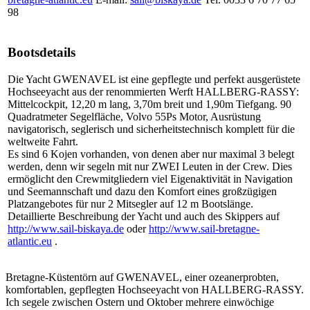
98
Bootsdetails
Die Yacht GWENAVEL ist eine gepflegte und perfekt ausgerüstete
Hochseeyacht aus der renommierten Werft HALLBERG-RASSY:
Mittelcockpit, 12,20 m lang, 3,70m breit und 1,90m Tiefgang. 90
Quadratmeter Segelfläche, Volvo 55Ps Motor, Ausrüstung
navigatorisch, seglerisch und sicherheitstechnisch komplett für die
weltweite Fahrt.
Es sind 6 Kojen vorhanden, von denen aber nur maximal 3 belegt
werden, denn wir segeln mit nur ZWEI Leuten in der Crew. Dies
ermöglicht den Crewmitgliedern viel Eigenaktivität in Navigation
und Seemannschaft und dazu den Komfort eines großzügigen
Platzangebotes für nur 2 Mitsegler auf 12 m Bootslänge.
Detaillierte Beschreibung der Yacht und auch des Skippers auf
http://www.sail-biskaya.de
oder
http://www.sail-bretagne-
atlantic.eu
.
Bretagne-Küstentörn auf GWENAVEL, einer ozeanerprobten,
komfortablen, gepflegten Hochseeyacht von HALLBERG-RASSY.
Ich segele zwischen Ostern und Oktober mehrere einwöchige