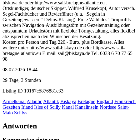
biskaya.de oder http://www.sail-bretagne-atlantic.eu .
Ortskundiger, deutscher Skipper, Wilfried Krusekopf, Autor versch.
Segel-Fachbücher und Revierführer (u.a. „Segeln in
Gezeitengewässern“ Delius-Klasing). Freie Wahl des Törnprofils
zwischen Navigation-Ausbildungstörn mit Gezeitentraining oder
entspanntem Urlaubstörn mit flexibler Törngestaltung, alles flexibel
abzusprechen nach den Wünschen der Besatzung.
Kosten pro Person und Tag 220,- Euro, plus Bordkasse. Alles
weitere unter http://www.sail-biskaya.de oder http://www.sail-
bretagne-atlantic.eu E-mail: sail@biskaya.de Tel. 0033 6 70 77 65
98
08.07.2026 18:44
29 Tage, 3 Stunden
Listing ID
10167c5876881c33
Ärmelkanal
Atlantic
Atlantik
Biskaya
Bretagne
England
Frankreich
Gezeiten
Irland
Isles of Scilly
Kanal
Kanalinseln
Nordsee
Saint-
Malo
Scillys
Antworten
Kommentar eintragen