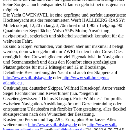
keine Sorge… auch entspanntes Urlaubssegeln ist bei uns genauso
möglich.
Die Yacht GWENAVEL ist eine gepflegte und perfekt ausgerüstete
Hochseeyacht aus der renommierten Werft HALLBERG-RASSY:
Mittelcockpit, 12,20 m lang, 3,70m breit und 1,90m Tiefgang. 90
Quadratmeter Segelfläche, Volvo 55Ps Motor, Ausrüstung
navigatorisch, seglerisch und sicherheitstechnisch komplett für die
weltweite Fahrt.
Es sind 6 Kojen vorhanden, von denen aber nur maximal 3 belegt
werden, denn wir segeln mit nur ZWEI Leuten in der Crew. Dies
ermöglicht den Crewmitgliedern viel Eigenaktivität in Navigation
und Seemannschaft und dazu den Komfort eines großzügigen
Platzangebotes für nur 2 Mitsegler auf 12 m Bootslänge.
Detaillierte Beschreibung der Yacht und auch des Skippers auf
http://www.sail-biskaya.de
oder
http://www.sail-bretagne-
atlantic.eu
.
Ortskundiger, deutscher Skipper, Wilfried Krusekopf, Autor versch.
Segel-Fachbücher und Revierführer (u.a. "Segeln in
Gezeitengewässern" Delius-Klasing). Freie Wahl des Törnprofils
zwischen Navigation-Ausbildungstörn mit Gezeitentraining oder
entspanntem Urlaubstörn mit flexibler Törngestaltung, alles flexibel
abzusprechen nach den Wünschen der Besatzung.
Kosten pro Person und Tag 220,- Euro, plus Bordkasse. Alles
weitere unter
http://www.sail-biskaya.de
oder
http://www.sail-
bretagne-atlantic.eu
E-mail:
sail@biskaya.de
Tel. 0033 6 70 77 65