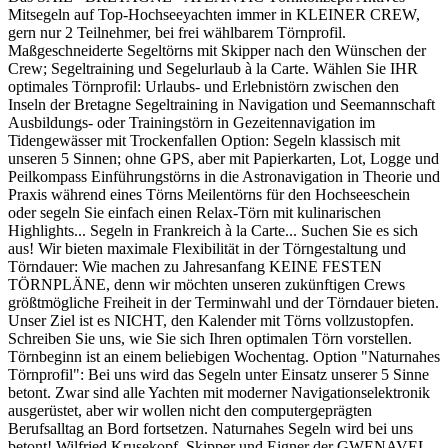
Mitsegeln auf Top-Hochseeyachten immer in KLEINER CREW,
gern nur 2 Teilnehmer, bei frei wählbarem Törnprofil.
Maßgeschneiderte Segeltörns mit Skipper nach den Wünschen der
Crew; Segeltraining und Segelurlaub à la Carte. Wählen Sie IHR
optimales Törnprofil: Urlaubs- und Erlebnistörn zwischen den
Inseln der Bretagne Segeltraining in Navigation und Seemannschaft
Ausbildungs- oder Trainingstörn in Gezeitennavigation im
Tidengewässer mit Trockenfallen Option: Segeln klassisch mit
unseren 5 Sinnen; ohne GPS, aber mit Papierkarten, Lot, Logge und
Peilkompass Einführungstörns in die Astronavigation in Theorie und
Praxis während eines Törns Meilentörns für den Hochseeschein
oder segeln Sie einfach einen Relax-Törn mit kulinarischen
Highlights... Segeln in Frankreich à la Carte... Suchen Sie es sich
aus! Wir bieten maximale Flexibilität in der Törngestaltung und
Törndauer: Wie machen zu Jahresanfang KEINE FESTEN
TÖRNPLÄNE, denn wir möchten unseren zukünftigen Crews
größtmögliche Freiheit in der Terminwahl und der Törndauer bieten.
Unser Ziel ist es NICHT, den Kalender mit Törns vollzustopfen.
Schreiben Sie uns, wie Sie sich Ihren optimalen Törn vorstellen.
Törnbeginn ist an einem beliebigen Wochentag. Option "Naturnahes
Törnprofil": Bei uns wird das Segeln unter Einsatz unserer 5 Sinne
betont. Zwar sind alle Yachten mit moderner Navigationselektronik
ausgerüstet, aber wir wollen nicht den computergeprägten
Berufsalltag an Bord fortsetzen. Naturnahes Segeln wird bei uns
betont! Wilfried Krusekopf, Skipper und Eigner der GWENAVEL,