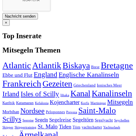
×
Top Inserate
Mitsegeln Themen
Atlantic
Atlantik
Bretagne
Biskaya
Brest
England
Englische Kanalinseln
Ebbe und Flut
Frankreich
Gezeiten
Griechenland
Ionisches Meer
Kanal
Kanalinseln
Irland
Isles of Scilly
Ithaka
Mitsegeln
Kojencharter
Karibik
Katamaran
Kefalonia
Korfu
Martinique
Saint-Malo
Nordsee
Morbihan
Peloponnes
Preveza
Scillys
Segeltörn
Segelreise
Segeln
Segelyacht
Seereise
Seychellen
St. Malo
Tiden
Törn
yachtcharter
Skipper
Skippertraining
Yachturlaub
Ärmelkanal