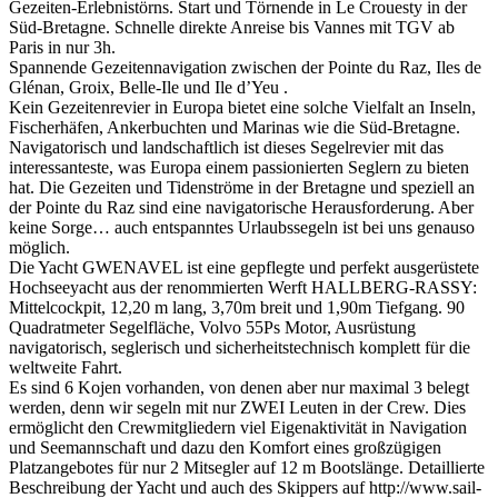
Gezeiten-Erlebnistörns. Start und Törnende in Le Crouesty in der
Süd-Bretagne. Schnelle direkte Anreise bis Vannes mit TGV ab
Paris in nur 3h.
Spannende Gezeitennavigation zwischen der Pointe du Raz, Iles de
Glénan, Groix, Belle-Ile und Ile d’Yeu .
Kein Gezeitenrevier in Europa bietet eine solche Vielfalt an Inseln,
Fischerhäfen, Ankerbuchten und Marinas wie die Süd-Bretagne.
Navigatorisch und landschaftlich ist dieses Segelrevier mit das
interessanteste, was Europa einem passionierten Seglern zu bieten
hat. Die Gezeiten und Tidenströme in der Bretagne und speziell an
der Pointe du Raz sind eine navigatorische Herausforderung. Aber
keine Sorge… auch entspanntes Urlaubssegeln ist bei uns genauso
möglich.
Die Yacht GWENAVEL ist eine gepflegte und perfekt ausgerüstete
Hochseeyacht aus der renommierten Werft HALLBERG-RASSY:
Mittelcockpit, 12,20 m lang, 3,70m breit und 1,90m Tiefgang. 90
Quadratmeter Segelfläche, Volvo 55Ps Motor, Ausrüstung
navigatorisch, seglerisch und sicherheitstechnisch komplett für die
weltweite Fahrt.
Es sind 6 Kojen vorhanden, von denen aber nur maximal 3 belegt
werden, denn wir segeln mit nur ZWEI Leuten in der Crew. Dies
ermöglicht den Crewmitgliedern viel Eigenaktivität in Navigation
und Seemannschaft und dazu den Komfort eines großzügigen
Platzangebotes für nur 2 Mitsegler auf 12 m Bootslänge. Detaillierte
Beschreibung der Yacht und auch des Skippers auf http://www.sail-