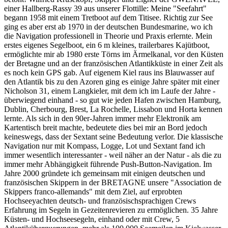
einer Hallberg-Rassy 39 aus unserer Flottille: Meine "Seefahrt"
begann 1958 mit einem Tretboot auf dem Titisee. Richtig zur See
ging es aber erst ab 1970 in der deutschen Bundesmarine, wo ich
die Navigation professionell in Theorie und Praxis erlernte. Mein
erstes eigenes Segelboot, ein 6 m kleines, trailerbares Kajütboot,
ermöglichte mir ab 1980 erste Törns im Ärmelkanal, vor den Küsten
der Bretagne und an der französischen Atlantikküste in einer Zeit als
es noch kein GPS gab. Auf eigenem Kiel raus ins Blauwasser auf
den Atlantik bis zu den Azoren ging es einige Jahre später mit einer
Nicholson 31, einem Langkieler, mit dem ich im Laufe der Jahre -
überwiegend einhand - so gut wie jeden Hafen zwischen Hamburg,
Dublin, Cherbourg, Brest, La Rochelle, Lissabon und Horta kennen
lernte. Als sich in den 90er-Jahren immer mehr Elektronik am
Kartentisch breit machte, bedeutete dies bei mir an Bord jedoch
keineswegs, dass der Sextant seine Bedeutung verlor. Die klassische
Navigation nur mit Kompass, Logge, Lot und Sextant fand ich
immer wesentlich interessanter - weil näher an der Natur - als die zu
immer mehr Abhängigkeit führende Push-Button-Navigation. Im
Jahre 2000 gründete ich gemeinsam mit einigen deutschen und
französischen Skippern in der BRETAGNE unsere "Association de
Skippers franco-allemands" mit dem Ziel, auf erprobten
Hochseeyachten deutsch- und französischsprachigen Crews
Erfahrung im Segeln in Gezeitenrevieren zu ermöglichen. 35 Jahre
Küsten- und Hochseesegeln, einhand oder mit Crew, 5