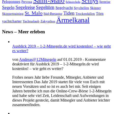
Saint-Malo
Scillys
Peloponnes
Preveza
Seereise
Schnorcheln
Segeltörn
Segeln
Segelreise
Segelyacht
Seychellen
Skipper
St. Malo
Tiden
Törn
Skippertraining
Süd-Bretagne
Trockenfallen
Ärmelkanal
yachtcharter
Yachturlaub
Zakynthos
News – Meer erleben
Ausblick 2019 – 1-2-Mitsegeln.de wird kostenlos! – wie geht
es weiter?
von
Andreas@12Mitsegeln
auf 01.01.2019 -
Kommentare
deaktiviert
für Ausblick 2019 – 1-2-Mitsegeln.de wird
kostenlos! – wie geht es weiter?
Frohes neues Jahr liebe Freunde, Mitsegler, Anbieter und
Interessenten Das Jahr 2019 startet für viele von Euch mit
neuen Vorsätzen und so ist es auch bei mir. Seit einigen
Jahren betreibe ich nun die Online-Crew-Börse 1-2-Mitsegeln
und habe sehr viel Zeit, Leidenschaft und Aufwendungen in
dieses Projekt gesteckt, damit Mitsegler und Anbieter leichter
zusammenfinden.