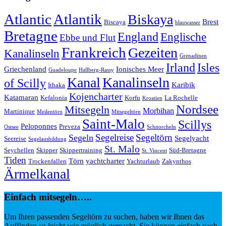
Atlantic
Atlantik
Biskaya
Brest
Biscaya
blauwasser
Bretagne
England
Englische
Ebbe und Flut
Frankreich
Gezeiten
Kanalinseln
Grenadinen
Irland
Isles
Griechenland
Ionisches Meer
Guadeloupe
Hallberg-Rassy
Kanal
Kanalinseln
of Scilly
Karibik
Ithaka
Kojencharter
Katamaran
Kefalonia
Korfu
La Rochelle
Kroatien
Nordsee
Mitsegeln
Morbihan
Martinique
Meilentörn
Mitsegeltörn
Saint-Malo
Scillys
Peloponnes
Preveza
Ostsee
Schnorcheln
Segeltörn
Segeln
Segelreise
Segelyacht
Seereise
Segelausbildung
St. Malo
Seychellen
Skipper
Skippertraining
Süd-Bretagne
St. Vincent
Tiden
Törn
yachtcharter
Trockenfallen
Yachturlaub
Zakynthos
Ärmelkanal
Einfach mitsegeln…..
Um Ihren passenden Segeltörn zu suchen, haben wir Ihnen das
Auffinden so leicht wie möglich gemacht. Sie können einfach nach