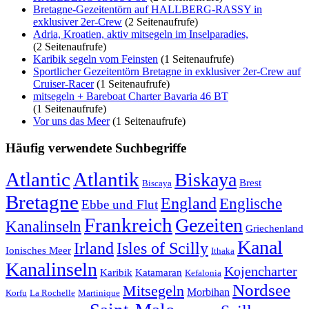
Bretagne-Gezeitentörn auf HALLBERG-RASSY in
exklusiver 2er-Crew
(2 Seitenaufrufe)
Adria, Kroatien, aktiv mitsegeln im Inselparadies,
(2 Seitenaufrufe)
Karibik segeln vom Feinsten
(1 Seitenaufrufe)
Sportlicher Gezeitentörn Bretagne in exklusiver 2er-Crew auf
Cruiser-Racer
(1 Seitenaufrufe)
mitsegeln + Bareboat Charter Bavaria 46 BT
(1 Seitenaufrufe)
Vor uns das Meer
(1 Seitenaufrufe)
Häufig verwendete Suchbegriffe
Atlantic
Atlantik
Biskaya
Brest
Biscaya
Bretagne
England
Englische
Ebbe und Flut
Frankreich
Gezeiten
Kanalinseln
Griechenland
Kanal
Irland
Isles of Scilly
Ionisches Meer
Ithaka
Kanalinseln
Kojencharter
Karibik
Katamaran
Kefalonia
Nordsee
Mitsegeln
Morbihan
Korfu
La Rochelle
Martinique