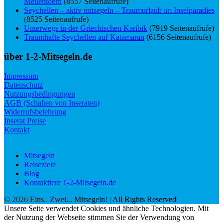
Meilentoern
(8557 Seitenaufrufe)
Seychellen – aktiv mitsegeln – Traumurlaub im Inselparadies
(8525 Seitenaufrufe)
Unterwegs in der Griechischen Karibik
(7919 Seitenaufrufe)
Traumhafte Seychellen auf Katamaran
(6156 Seitenaufrufe)
über 1-2-Mitsegeln.de
Impressum
Datenschutz
Nutzungsbedingungen
AGB (Schalten von Inseraten)
Widerrufsbelehrung
Inserat Preise
Kontakt
Mitsegeln
Reiseziele
Blog
Kontaktiere 1-2-Mitsegeln.de
©
2026
Eins.. Zwei... Mitsegeln!
| All Rights Reserved
Unsere Seite verwendet Cookies und ähnliche Technologien. Mit
der Nutzung der Webseite stimmen Sie der Verwendung von