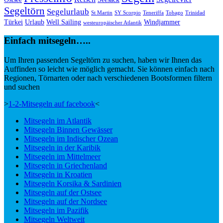
Segeltörn
Segelurlaub
St Martin
SY Scorpio
Teneriffa
Tobago
Trinidad
Türkei
Urlaub
Well Sailing
Windjammer
westeuropäischer Atlantik
Einfach mitsegeln…..
Um Ihren passenden Segeltörn zu suchen, haben wir Ihnen das
Auffinden so leicht wie möglich gemacht. Sie können einfach nach
Regionen, Törnarten oder nach verschiedenen Bootsformen filtern
und suchen
>
1-2-Mitsegeln auf facebook
<
Mitsegeln im Atlantik
Mitsegeln Binnen Gewässer
Mitsegeln im Indischer Ozean
Mitsegeln in der Karibik
Mitsegeln im Mittelmeer
Mitsegeln in Griechenland
Mitsegeln in Kroatien
Mitsegeln Korsika & Sardinien
Mitsegeln auf der Ostsee
Mitsegeln auf der Nordsee
Mitsegeln im Pazifik
Mitsegeln Weltweit