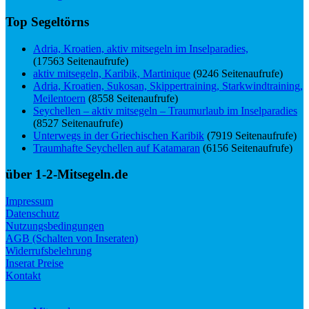
Top Segeltörns
Adria, Kroatien, aktiv mitsegeln im Inselparadies,
(17563 Seitenaufrufe)
aktiv mitsegeln, Karibik, Martinique
(9246 Seitenaufrufe)
Adria, Kroatien, Sukosan, Skippertraining, Starkwindtraining,
Meilentoern
(8558 Seitenaufrufe)
Seychellen – aktiv mitsegeln – Traumurlaub im Inselparadies
(8527 Seitenaufrufe)
Unterwegs in der Griechischen Karibik
(7919 Seitenaufrufe)
Traumhafte Seychellen auf Katamaran
(6156 Seitenaufrufe)
über 1-2-Mitsegeln.de
Impressum
Datenschutz
Nutzungsbedingungen
AGB (Schalten von Inseraten)
Widerrufsbelehrung
Inserat Preise
Kontakt