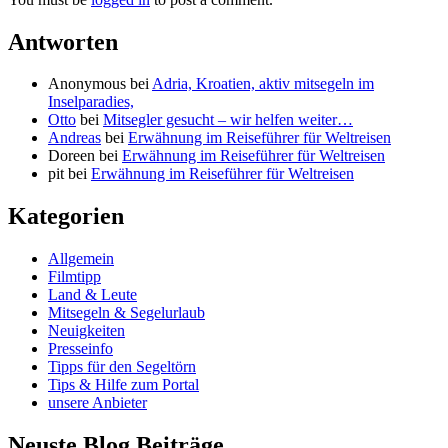
Antworten
Anonymous
bei
Adria, Kroatien, aktiv mitsegeln im
Inselparadies,
Otto
bei
Mitsegler gesucht – wir helfen weiter…
Andreas
bei
Erwähnung im Reiseführer für Weltreisen
Doreen
bei
Erwähnung im Reiseführer für Weltreisen
pit
bei
Erwähnung im Reiseführer für Weltreisen
Kategorien
Allgemein
Filmtipp
Land & Leute
Mitsegeln & Segelurlaub
Neuigkeiten
Presseinfo
Tipps für den Segeltörn
Tips & Hilfe zum Portal
unsere Anbieter
Neuste Blog Beiträge