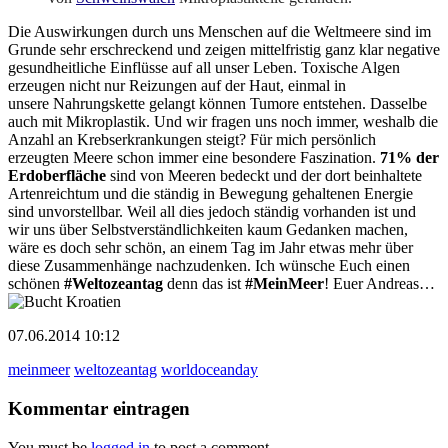
Die Auswirkungen durch uns Menschen auf die Weltmeere sind im
Grunde sehr erschreckend und zeigen mittelfristig ganz klar negative
gesundheitliche Einflüsse auf all unser Leben. Toxische Algen
erzeugen nicht nur Reizungen auf der Haut, einmal in
unsere Nahrungskette gelangt können Tumore entstehen. Dasselbe
auch mit Mikroplastik. Und wir fragen uns noch immer, weshalb die
Anzahl an Krebserkrankungen steigt? Für mich persönlich
erzeugten Meere schon immer eine besondere Faszination.
71% der
Erdoberfläche
sind von Meeren bedeckt und der dort beinhaltete
Artenreichtum und die ständig in Bewegung gehaltenen Energie
sind unvorstellbar. Weil all dies jedoch ständig vorhanden ist und
wir uns über Selbstverständlichkeiten kaum Gedanken machen,
wäre es doch sehr schön, an einem Tag im Jahr etwas mehr über
diese Zusammenhänge nachzudenken. Ich wünsche Euch einen
schönen
#Weltozeantag
denn das ist
#MeinMeer
! Euer Andreas…
07.06.2014 10:12
meinmeer
weltozeantag
worldoceanday
Kommentar eintragen
You must be
logged in
to post a comment.