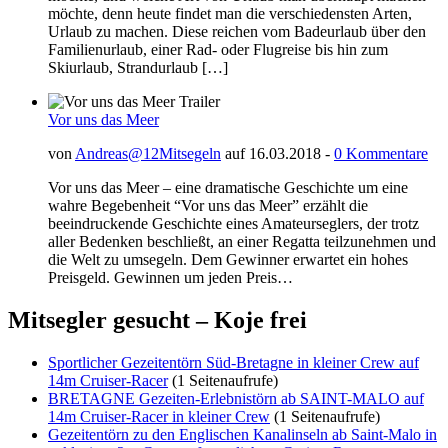
möchte, denn heute findet man die verschiedensten Arten,
Urlaub zu machen. Diese reichen vom Badeurlaub über den
Familienurlaub, einer Rad- oder Flugreise bis hin zum
Skiurlaub, Strandurlaub […]
Vor uns das Meer
von
Andreas@12Mitsegeln
auf 16.03.2018 -
0 Kommentare
Vor uns das Meer – eine dramatische Geschichte um eine
wahre Begebenheit “Vor uns das Meer” erzählt die
beeindruckende Geschichte eines Amateurseglers, der trotz
aller Bedenken beschließt, an einer Regatta teilzunehmen und
die Welt zu umsegeln. Dem Gewinner erwartet ein hohes
Preisgeld. Gewinnen um jeden Preis…
Mitsegler gesucht – Koje frei
Sportlicher Gezeitentörn Süd-Bretagne in kleiner Crew auf
14m Cruiser-Racer
(1 Seitenaufrufe)
BRETAGNE Gezeiten-Erlebnistörn ab SAINT-MALO auf
14m Cruiser-Racer in kleiner Crew
(1 Seitenaufrufe)
Gezeitentörn zu den Englischen Kanalinseln ab Saint-Malo in