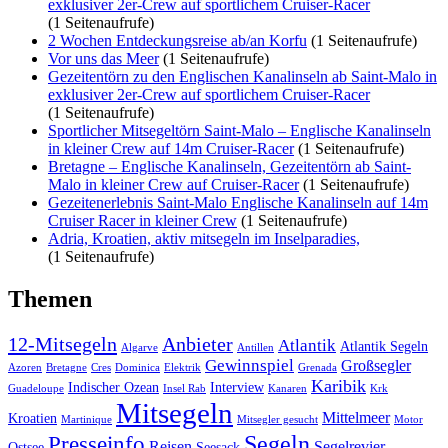
exklusiver 2er-Crew auf sportlichem Cruiser-Racer
(1 Seitenaufrufe)
2 Wochen Entdeckungsreise ab/an Korfu
(1 Seitenaufrufe)
Vor uns das Meer
(1 Seitenaufrufe)
Gezeitentörn zu den Englischen Kanalinseln ab Saint-Malo in
exklusiver 2er-Crew auf sportlichem Cruiser-Racer
(1 Seitenaufrufe)
Sportlicher Mitsegeltörn Saint-Malo – Englische Kanalinseln
in kleiner Crew auf 14m Cruiser-Racer
(1 Seitenaufrufe)
Bretagne – Englische Kanalinseln, Gezeitentörn ab Saint-
Malo in kleiner Crew auf Cruiser-Racer
(1 Seitenaufrufe)
Gezeitenerlebnis Saint-Malo Englische Kanalinseln auf 14m
Cruiser Racer in kleiner Crew
(1 Seitenaufrufe)
Adria, Kroatien, aktiv mitsegeln im Inselparadies,
(1 Seitenaufrufe)
Themen
12-Mitsegeln
Anbieter
Atlantik
Atlantik Segeln
Algarve
Antillen
Gewinnspiel
Großsegler
Azoren
Bretagne
Cres
Dominica
Elektrik
Grenada
Karibik
Indischer Ozean
Interview
Guadeloupe
Insel Rab
Kanaren
Krk
Mitsegeln
Mittelmeer
Kroatien
Martinique
Mitsegler gesucht
Motor
Segeln
Presseinfo
Reisen
Segelrevier
Ostsee
Seesack