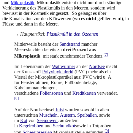
und
Mikroplastik
. Mikroplastik entsteht nicht nur durch ständige
Verkleinerung des Plastikmülls in den Meeren, sondern wird
bewusst in der Kosmetik eingesetzt. So gelangt es über
die Kanalisation zur den Klärwerken (wo es
nicht
gefiltert wird), in
Flüsse und dann in die Meere.
→
Hauptartikel
:
Plastikmüll in den Ozeanen
Mittlerweile besteht der
Sandstrand
mancher
Meeresbuchten bereits zu
drei Prozent aus
[7]
Mikroplastik
, mit stark zunehmender Tendenz.
Im Lebensraum der
Wattwürmer
an der
Nordsee
macht
der Kunststoff
Polyvinylchlorid
(PVC) mehr als ein
Viertel der Mikroplastikpartikel aus; PVC wird u. A.
für Fensterrahmen, Rohre, Fußbodenbeläge,
Kabelummantelungen,
verschiedene
Foliensorten
und
Kreditkarten
verwendet.
[8]
Auf der Nordseeinsel
Juist
wurden sowohl in allen
untersuchten
Muscheln
,
Austern
,
Speiballen
, sowie
im
Kot
von
Seemöwen
, außerdem
in
Kegelrobben
und
Seehundkot
sowie in Totproben
[9]
von
Schweinswalen
Mikroplastikteile gefunden.