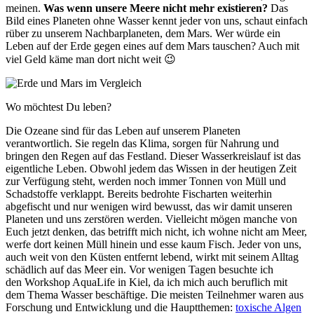
meinen.
Was wenn unsere Meere nicht mehr existieren?
Das
Bild eines Planeten ohne Wasser kennt jeder von uns, schaut einfach
rüber zu unserem Nachbarplaneten, dem Mars. Wer würde ein
Leben auf der Erde gegen eines auf dem Mars tauschen? Auch mit
viel Geld käme man dort nicht weit 😉
Wo möchtest Du leben?
Die Ozeane sind für das Leben auf unserem Planeten
verantwortlich. Sie regeln das Klima, sorgen für Nahrung und
bringen den Regen auf das Festland. Dieser Wasserkreislauf ist das
eigentliche Leben. Obwohl jedem das Wissen in der heutigen Zeit
zur Verfügung steht, werden noch immer Tonnen von Müll und
Schadstoffe verklappt. Bereits bedrohte Fischarten weiterhin
abgefischt und nur wenigen wird bewusst, das wir damit unseren
Planeten und uns zerstören werden. Vielleicht mögen manche von
Euch jetzt denken, das betrifft mich nicht, ich wohne nicht am Meer,
werfe dort keinen Müll hinein und esse kaum Fisch. Jeder von uns,
auch weit von den Küsten entfernt lebend, wirkt mit seinem Alltag
schädlich auf das Meer ein. Vor wenigen Tagen besuchte ich
den Workshop AquaLife in Kiel, da ich mich auch beruflich mit
dem Thema Wasser beschäftige. Die meisten Teilnehmer waren aus
Forschung und Entwicklung und die Hauptthemen:
toxische Algen