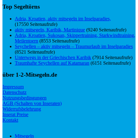
Top Segeltörns
Adria, Kroatien, aktiv mitsegeln im Inselparadies,
(17550 Seitenaufrufe)
aktiv mitsegeln, Karibik, Martinique
(9240 Seitenaufrufe)
Adria, Kroatien, Sukosan, Skippertraining, Starkwindtraining,
Meilentoern
(8553 Seitenaufrufe)
Seychellen – aktiv mitsegeln – Traumurlaub im Inselparadies
(8521 Seitenaufrufe)
Unterwegs in der Griechischen Karibik
(7914 Seitenaufrufe)
Traumhafte Seychellen auf Katamaran
(6151 Seitenaufrufe)
über 1-2-Mitsegeln.de
Impressum
Datenschutz
Nutzungsbedingungen
AGB (Schalten von Inseraten)
Widerrufsbelehrung
Inserat Preise
Kontakt
Mitsegeln