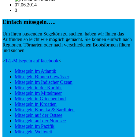
07.06.2014
0
Einfach mitsegeln…..
Um Ihren passenden Segeltörn zu suchen, haben wir Ihnen das
Auffinden so leicht wie möglich gemacht. Sie können einfach nach
Regionen, Törnarten oder nach verschiedenen Bootsformen filtern
und suchen
>
1-2-Mitsegeln auf facebook
<
Mitsegeln im Atlantik
Mitsegeln Binnen Gewässer
Mitsegeln im Indischer Ozean
Mitsegeln in der Karibik
Mitsegeln im Mittelmeer
Mitsegeln in Griechenland
Mitsegeln in Kroatien
Mitsegeln Korsika & Sardinien
Mitsegeln auf der Ostsee
Mitsegeln auf der Nordsee
Mitsegeln im Pazifik
Mitsegeln Weltweit