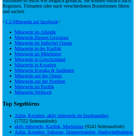
Auffinden so leicht wie möglich gemacht. Sie können einfach nach
Regionen, Törnarten oder nach verschiedenen Bootsformen filtern
und suchen
>
1-2-Mitsegeln auf facebook
<
Mitsegeln im Atlantik
Mitsegeln Binnen Gewässer
Mitsegeln im Indischer Ozean
Mitsegeln in der Karibik
Mitsegeln im Mittelmeer
Mitsegeln in Griechenland
Mitsegeln in Kroatien
Mitsegeln Korsika & Sardinien
Mitsegeln auf der Ostsee
Mitsegeln auf der Nordsee
Mitsegeln im Pazifik
Mitsegeln Weltweit
Top Segeltörns
Adria, Kroatien, aktiv mitsegeln im Inselparadies,
(17552 Seitenaufrufe)
aktiv mitsegeln, Karibik, Martinique
(9243 Seitenaufrufe)
Adria, Kroatien, Sukosan, Skippertraining, Starkwindtraining,