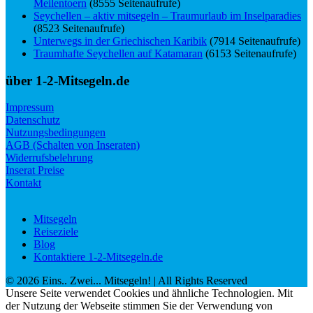
Meilentoern
(8555 Seitenaufrufe)
Seychellen – aktiv mitsegeln – Traumurlaub im Inselparadies
(8523 Seitenaufrufe)
Unterwegs in der Griechischen Karibik
(7914 Seitenaufrufe)
Traumhafte Seychellen auf Katamaran
(6153 Seitenaufrufe)
über 1-2-Mitsegeln.de
Impressum
Datenschutz
Nutzungsbedingungen
AGB (Schalten von Inseraten)
Widerrufsbelehrung
Inserat Preise
Kontakt
Mitsegeln
Reiseziele
Blog
Kontaktiere 1-2-Mitsegeln.de
©
2026
Eins.. Zwei... Mitsegeln!
| All Rights Reserved
Unsere Seite verwendet Cookies und ähnliche Technologien. Mit
der Nutzung der Webseite stimmen Sie der Verwendung von