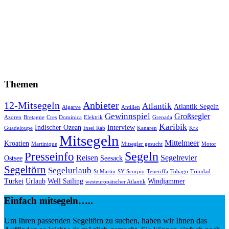
Themen
12-Mitsegeln
Anbieter
Atlantik
Atlantik Segeln
Algarve
Antillen
Gewinnspiel
Großsegler
Azoren
Bretagne
Cres
Dominica
Elektrik
Grenada
Karibik
Indischer Ozean
Interview
Guadeloupe
Insel Rab
Kanaren
Krk
Mitsegeln
Mittelmeer
Kroatien
Martinique
Mitsegler gesucht
Motor
Segeln
Presseinfo
Reisen
Segelrevier
Ostsee
Seesack
Segeltörn
Segelurlaub
St Martin
SY Scorpio
Teneriffa
Tobago
Trinidad
Türkei
Urlaub
Well Sailing
Windjammer
westeuropäischer Atlantik
Einfach mitsegeln…..
Um Ihren passenden Segeltörn zu suchen, haben wir Ihnen das