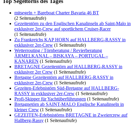
Top Segeltörns des Tages
mitsegeln + Bareboat Charter Bavaria 46 BT
(2 Seitenaufrufe)
Gezeitentörn zu den Englischen Kanalinseln ab Saint-Malo in
exklusiver 2er-Crew auf sportlichem Cruiser-Racer
(1 Seitenaufrufe)
Zu Frankreichs KAP HORN auf HALLBERG-RASSY in
exklusiver 2er-Crew
(1 Seitenaufrufe)
Wetterrouting / Törnberatung / Revierberatung
ÄRMELKANAL – BISKAYA – PORTUGAL –
KANAREN
(1 Seitenaufrufe)
BRETAGNE Gezeitentörn auf HALLBERG-RASSY in
exklusiver 2er Crew
(1 Seitenaufrufe)
Bretagne Gezeitentörn auf HALLBERG-RASSY in
exklusiver 2er-Crew
(1 Seitenaufrufe)
Gezeiten-Erlebnistörn Süd-Bretagne auf HALLBERG-
RASSY in exklusiver 2er-Crew
(1 Seitenaufrufe)
Profi-Skipper für Yachtüberführungen
(1 Seitenaufrufe)
Bretagnetörn ab SAINT-MALO Englische Kanalinseln in
kleiner Crew
(1 Seitenaufrufe)
GEZEITEN-Erlebnistörns BRETAGNE in Zweiercrew auf
Hallberg-Rassy
(1 Seitenaufrufe)