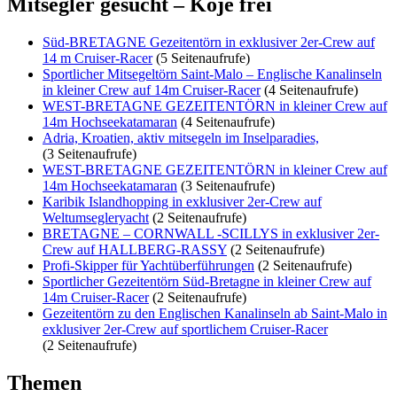
Mitsegler gesucht – Koje frei
Süd-BRETAGNE Gezeitentörn in exklusiver 2er-Crew auf
14 m Cruiser-Racer
(5 Seitenaufrufe)
Sportlicher Mitsegeltörn Saint-Malo – Englische Kanalinseln
in kleiner Crew auf 14m Cruiser-Racer
(4 Seitenaufrufe)
WEST-BRETAGNE GEZEITENTÖRN in kleiner Crew auf
14m Hochseekatamaran
(4 Seitenaufrufe)
Adria, Kroatien, aktiv mitsegeln im Inselparadies,
(3 Seitenaufrufe)
WEST-BRETAGNE GEZEITENTÖRN in kleiner Crew auf
14m Hochseekatamaran
(3 Seitenaufrufe)
Karibik Islandhopping in exklusiver 2er-Crew auf
Weltumsegleryacht
(2 Seitenaufrufe)
BRETAGNE – CORNWALL -SCILLYS in exklusiver 2er-
Crew auf HALLBERG-RASSY
(2 Seitenaufrufe)
Profi-Skipper für Yachtüberführungen
(2 Seitenaufrufe)
Sportlicher Gezeitentörn Süd-Bretagne in kleiner Crew auf
14m Cruiser-Racer
(2 Seitenaufrufe)
Gezeitentörn zu den Englischen Kanalinseln ab Saint-Malo in
exklusiver 2er-Crew auf sportlichem Cruiser-Racer
(2 Seitenaufrufe)
Themen