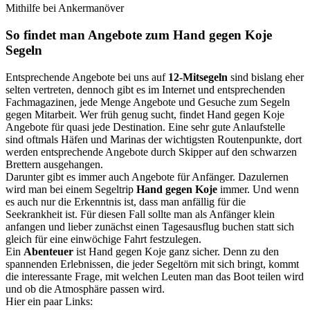
Mithilfe bei Ankermanöver
So findet man Angebote zum Hand gegen Koje
Segeln
Entsprechende Angebote bei uns auf
12-Mitsegeln
sind bislang eher
selten vertreten, dennoch gibt es im Internet und entsprechenden
Fachmagazinen, jede Menge Angebote und Gesuche zum Segeln
gegen Mitarbeit. Wer früh genug sucht, findet Hand gegen Koje
Angebote für quasi jede Destination. Eine sehr gute Anlaufstelle
sind oftmals Häfen und Marinas der wichtigsten Routenpunkte, dort
werden entsprechende Angebote durch Skipper auf den schwarzen
Brettern ausgehangen.
Darunter gibt es immer auch Angebote für Anfänger. Dazulernen
wird man bei einem Segeltrip
Hand gegen Koje
immer. Und wenn
es auch nur die Erkenntnis ist, dass man anfällig für die
Seekrankheit ist. Für diesen Fall sollte man als Anfänger klein
anfangen und lieber zunächst einen Tagesausflug buchen statt sich
gleich für eine einwöchige Fahrt festzulegen.
Ein
Abenteuer
ist Hand gegen Koje ganz sicher. Denn zu den
spannenden Erlebnissen, die jeder Segeltörn mit sich bringt, kommt
die interessante Frage, mit welchen Leuten man das Boot teilen wird
und ob die Atmosphäre passen wird.
Hier ein paar Links: