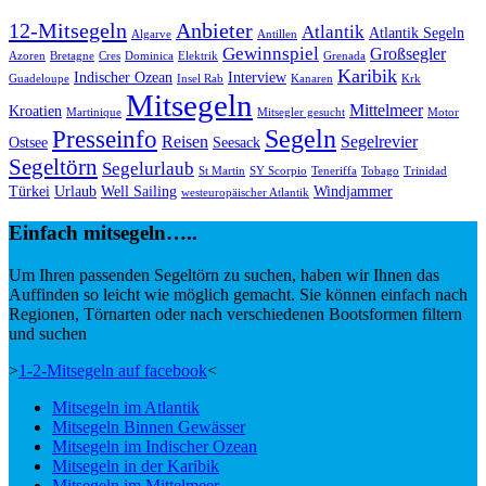
12-Mitsegeln
Anbieter
Atlantik
Atlantik Segeln
Algarve
Antillen
Gewinnspiel
Großsegler
Azoren
Bretagne
Cres
Dominica
Elektrik
Grenada
Karibik
Indischer Ozean
Interview
Guadeloupe
Insel Rab
Kanaren
Krk
Mitsegeln
Mittelmeer
Kroatien
Martinique
Mitsegler gesucht
Motor
Segeln
Presseinfo
Reisen
Segelrevier
Ostsee
Seesack
Segeltörn
Segelurlaub
St Martin
SY Scorpio
Teneriffa
Tobago
Trinidad
Türkei
Urlaub
Well Sailing
Windjammer
westeuropäischer Atlantik
Einfach mitsegeln…..
Um Ihren passenden Segeltörn zu suchen, haben wir Ihnen das
Auffinden so leicht wie möglich gemacht. Sie können einfach nach
Regionen, Törnarten oder nach verschiedenen Bootsformen filtern
und suchen
>
1-2-Mitsegeln auf facebook
<
Mitsegeln im Atlantik
Mitsegeln Binnen Gewässer
Mitsegeln im Indischer Ozean
Mitsegeln in der Karibik
Mitsegeln im Mittelmeer