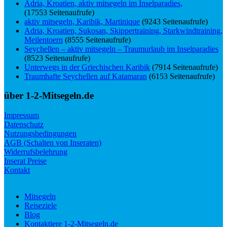
Adria, Kroatien, aktiv mitsegeln im Inselparadies,
(17553 Seitenaufrufe)
aktiv mitsegeln, Karibik, Martinique
(9243 Seitenaufrufe)
Adria, Kroatien, Sukosan, Skippertraining, Starkwindtraining,
Meilentoern
(8555 Seitenaufrufe)
Seychellen – aktiv mitsegeln – Traumurlaub im Inselparadies
(8523 Seitenaufrufe)
Unterwegs in der Griechischen Karibik
(7914 Seitenaufrufe)
Traumhafte Seychellen auf Katamaran
(6153 Seitenaufrufe)
über 1-2-Mitsegeln.de
Impressum
Datenschutz
Nutzungsbedingungen
AGB (Schalten von Inseraten)
Widerrufsbelehrung
Inserat Preise
Kontakt
Mitsegeln
Reiseziele
Blog
Kontaktiere 1-2-Mitsegeln.de