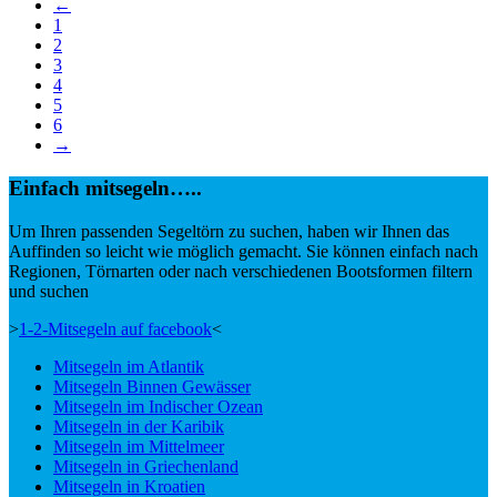
←
1
2
3
4
5
6
→
Einfach mitsegeln…..
Um Ihren passenden Segeltörn zu suchen, haben wir Ihnen das
Auffinden so leicht wie möglich gemacht. Sie können einfach nach
Regionen, Törnarten oder nach verschiedenen Bootsformen filtern
und suchen
>
1-2-Mitsegeln auf facebook
<
Mitsegeln im Atlantik
Mitsegeln Binnen Gewässer
Mitsegeln im Indischer Ozean
Mitsegeln in der Karibik
Mitsegeln im Mittelmeer
Mitsegeln in Griechenland
Mitsegeln in Kroatien