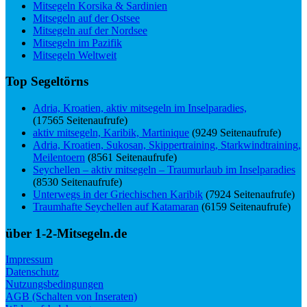
Mitsegeln Korsika & Sardinien
Mitsegeln auf der Ostsee
Mitsegeln auf der Nordsee
Mitsegeln im Pazifik
Mitsegeln Weltweit
Top Segeltörns
Adria, Kroatien, aktiv mitsegeln im Inselparadies,
(17565 Seitenaufrufe)
aktiv mitsegeln, Karibik, Martinique
(9249 Seitenaufrufe)
Adria, Kroatien, Sukosan, Skippertraining, Starkwindtraining,
Meilentoern
(8561 Seitenaufrufe)
Seychellen – aktiv mitsegeln – Traumurlaub im Inselparadies
(8530 Seitenaufrufe)
Unterwegs in der Griechischen Karibik
(7924 Seitenaufrufe)
Traumhafte Seychellen auf Katamaran
(6159 Seitenaufrufe)
über 1-2-Mitsegeln.de
Impressum
Datenschutz
Nutzungsbedingungen
AGB (Schalten von Inseraten)