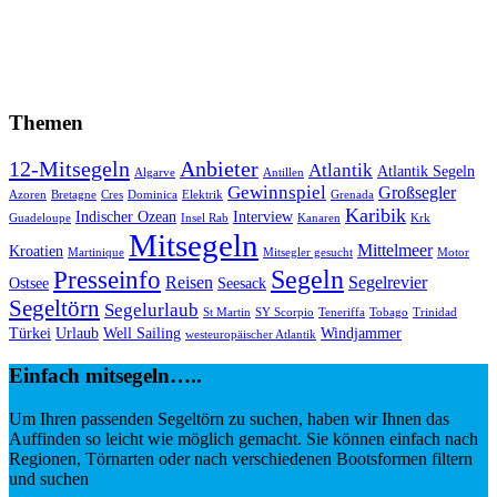
Themen
12-Mitsegeln
Anbieter
Atlantik
Atlantik Segeln
Algarve
Antillen
Gewinnspiel
Großsegler
Azoren
Bretagne
Cres
Dominica
Elektrik
Grenada
Karibik
Indischer Ozean
Interview
Guadeloupe
Insel Rab
Kanaren
Krk
Mitsegeln
Mittelmeer
Kroatien
Martinique
Mitsegler gesucht
Motor
Segeln
Presseinfo
Reisen
Segelrevier
Ostsee
Seesack
Segeltörn
Segelurlaub
St Martin
SY Scorpio
Teneriffa
Tobago
Trinidad
Türkei
Urlaub
Well Sailing
Windjammer
westeuropäischer Atlantik
Einfach mitsegeln…..
Um Ihren passenden Segeltörn zu suchen, haben wir Ihnen das
Auffinden so leicht wie möglich gemacht. Sie können einfach nach
Regionen, Törnarten oder nach verschiedenen Bootsformen filtern
und suchen