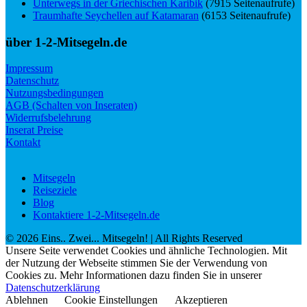
Unterwegs in der Griechischen Karibik
(7915 Seitenaufrufe)
Traumhafte Seychellen auf Katamaran
(6153 Seitenaufrufe)
über 1-2-Mitsegeln.de
Impressum
Datenschutz
Nutzungsbedingungen
AGB (Schalten von Inseraten)
Widerrufsbelehrung
Inserat Preise
Kontakt
Mitsegeln
Reiseziele
Blog
Kontaktiere 1-2-Mitsegeln.de
©
2026
Eins.. Zwei... Mitsegeln!
| All Rights Reserved
Unsere Seite verwendet Cookies und ähnliche Technologien. Mit
der Nutzung der Webseite stimmen Sie der Verwendung von
Cookies zu. Mehr Informationen dazu finden Sie in unserer
Datenschutzerklärung
Ablehnen
Cookie Einstellungen
Akzeptieren