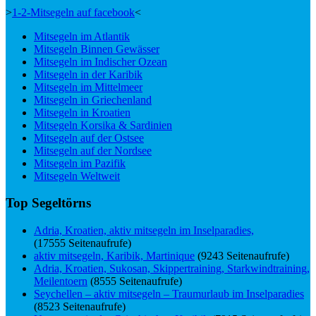
>
1-2-Mitsegeln auf facebook
<
Mitsegeln im Atlantik
Mitsegeln Binnen Gewässer
Mitsegeln im Indischer Ozean
Mitsegeln in der Karibik
Mitsegeln im Mittelmeer
Mitsegeln in Griechenland
Mitsegeln in Kroatien
Mitsegeln Korsika & Sardinien
Mitsegeln auf der Ostsee
Mitsegeln auf der Nordsee
Mitsegeln im Pazifik
Mitsegeln Weltweit
Top Segeltörns
Adria, Kroatien, aktiv mitsegeln im Inselparadies,
(17555 Seitenaufrufe)
aktiv mitsegeln, Karibik, Martinique
(9243 Seitenaufrufe)
Adria, Kroatien, Sukosan, Skippertraining, Starkwindtraining,
Meilentoern
(8555 Seitenaufrufe)
Seychellen – aktiv mitsegeln – Traumurlaub im Inselparadies
(8523 Seitenaufrufe)