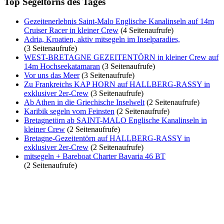
Top Segeltörns des Tages
Gezeitenerlebnis Saint-Malo Englische Kanalinseln auf 14m
Cruiser Racer in kleiner Crew
(4 Seitenaufrufe)
Adria, Kroatien, aktiv mitsegeln im Inselparadies,
(3 Seitenaufrufe)
WEST-BRETAGNE GEZEITENTÖRN in kleiner Crew auf
14m Hochseekatamaran
(3 Seitenaufrufe)
Vor uns das Meer
(3 Seitenaufrufe)
Zu Frankreichs KAP HORN auf HALLBERG-RASSY in
exklusiver 2er-Crew
(3 Seitenaufrufe)
Ab Athen in die Griechische Inselwelt
(2 Seitenaufrufe)
Karibik segeln vom Feinsten
(2 Seitenaufrufe)
Bretagnetörn ab SAINT-MALO Englische Kanalinseln in
kleiner Crew
(2 Seitenaufrufe)
Bretagne-Gezeitentörn auf HALLBERG-RASSY in
exklusiver 2er-Crew
(2 Seitenaufrufe)
mitsegeln + Bareboat Charter Bavaria 46 BT
(2 Seitenaufrufe)