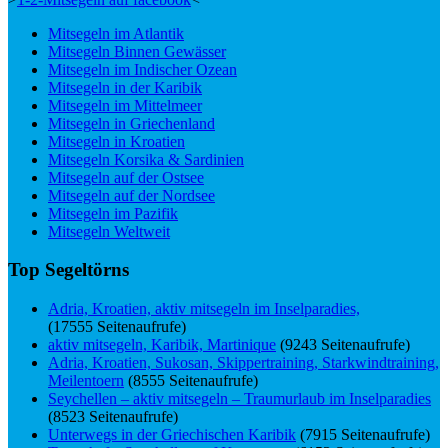
Mitsegeln im Atlantik
Mitsegeln Binnen Gewässer
Mitsegeln im Indischer Ozean
Mitsegeln in der Karibik
Mitsegeln im Mittelmeer
Mitsegeln in Griechenland
Mitsegeln in Kroatien
Mitsegeln Korsika & Sardinien
Mitsegeln auf der Ostsee
Mitsegeln auf der Nordsee
Mitsegeln im Pazifik
Mitsegeln Weltweit
Top Segeltörns
Adria, Kroatien, aktiv mitsegeln im Inselparadies,
(17555 Seitenaufrufe)
aktiv mitsegeln, Karibik, Martinique
(9243 Seitenaufrufe)
Adria, Kroatien, Sukosan, Skippertraining, Starkwindtraining,
Meilentoern
(8555 Seitenaufrufe)
Seychellen – aktiv mitsegeln – Traumurlaub im Inselparadies
(8523 Seitenaufrufe)
Unterwegs in der Griechischen Karibik
(7915 Seitenaufrufe)