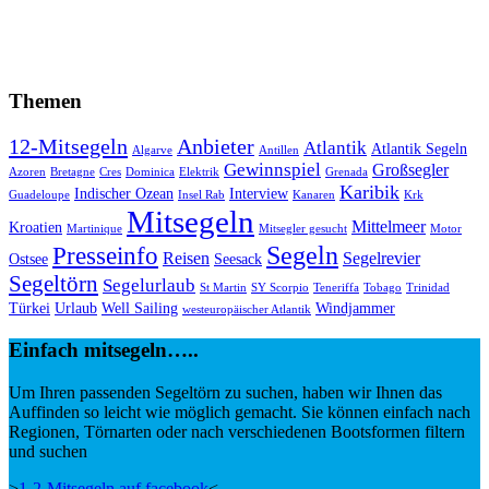
Themen
12-Mitsegeln
Anbieter
Atlantik
Atlantik Segeln
Algarve
Antillen
Gewinnspiel
Großsegler
Azoren
Bretagne
Cres
Dominica
Elektrik
Grenada
Karibik
Indischer Ozean
Interview
Guadeloupe
Insel Rab
Kanaren
Krk
Mitsegeln
Mittelmeer
Kroatien
Martinique
Mitsegler gesucht
Motor
Segeln
Presseinfo
Reisen
Segelrevier
Ostsee
Seesack
Segeltörn
Segelurlaub
St Martin
SY Scorpio
Teneriffa
Tobago
Trinidad
Türkei
Urlaub
Well Sailing
Windjammer
westeuropäischer Atlantik
Einfach mitsegeln…..
Um Ihren passenden Segeltörn zu suchen, haben wir Ihnen das
Auffinden so leicht wie möglich gemacht. Sie können einfach nach
Regionen, Törnarten oder nach verschiedenen Bootsformen filtern
und suchen
>
1-2-Mitsegeln auf facebook
<