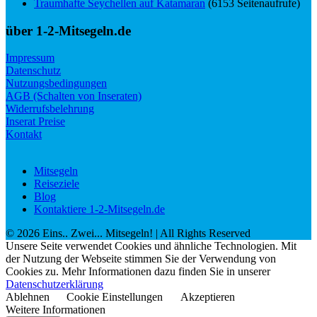
Traumhafte Seychellen auf Katamaran
(6153 Seitenaufrufe)
über 1-2-Mitsegeln.de
Impressum
Datenschutz
Nutzungsbedingungen
AGB (Schalten von Inseraten)
Widerrufsbelehrung
Inserat Preise
Kontakt
Mitsegeln
Reiseziele
Blog
Kontaktiere 1-2-Mitsegeln.de
©
2026
Eins.. Zwei... Mitsegeln!
| All Rights Reserved
Unsere Seite verwendet Cookies und ähnliche Technologien. Mit
der Nutzung der Webseite stimmen Sie der Verwendung von
Cookies zu. Mehr Informationen dazu finden Sie in unserer
Datenschutzerklärung
Ablehnen
Cookie Einstellungen
Akzeptieren
Weitere Informationen