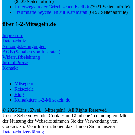
(8529 Seitenaufrufe)
Unterwegs in der Griechischen Karibik
(7921 Seitenaufrufe)
Traumhafte Seychellen auf Katamaran
(6157 Seitenaufrufe)
über 1-2-Mitsegeln.de
Impressum
Datenschutz
Nutzungsbedingungen
AGB (Schalten von Inseraten)
Widerrufsbelehrung
Inserat Preise
Kontakt
Mitsegeln
Reiseziele
Blog
Kontaktiere 1-2-Mitsegeln.de
©
2026
Eins.. Zwei... Mitsegeln!
| All Rights Reserved
Unsere Seite verwendet Cookies und ähnliche Technologien. Mit
der Nutzung der Webseite stimmen Sie der Verwendung von
Cookies zu. Mehr Informationen dazu finden Sie in unserer
Datenschutzerklärung