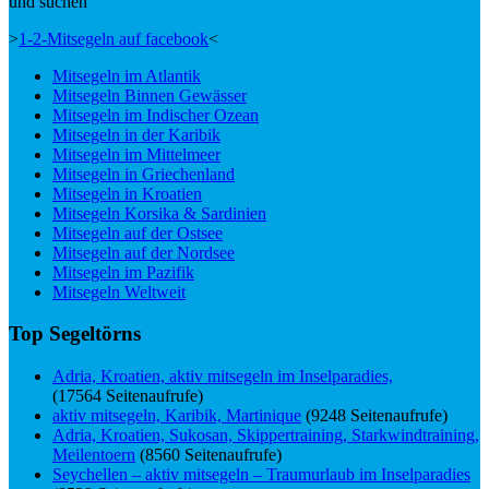
und suchen
>
1-2-Mitsegeln auf facebook
<
Mitsegeln im Atlantik
Mitsegeln Binnen Gewässer
Mitsegeln im Indischer Ozean
Mitsegeln in der Karibik
Mitsegeln im Mittelmeer
Mitsegeln in Griechenland
Mitsegeln in Kroatien
Mitsegeln Korsika & Sardinien
Mitsegeln auf der Ostsee
Mitsegeln auf der Nordsee
Mitsegeln im Pazifik
Mitsegeln Weltweit
Top Segeltörns
Adria, Kroatien, aktiv mitsegeln im Inselparadies,
(17564 Seitenaufrufe)
aktiv mitsegeln, Karibik, Martinique
(9248 Seitenaufrufe)
Adria, Kroatien, Sukosan, Skippertraining, Starkwindtraining,
Meilentoern
(8560 Seitenaufrufe)
Seychellen – aktiv mitsegeln – Traumurlaub im Inselparadies