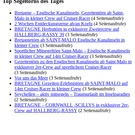
Top Segeltörns des Tages
Bretagne – Englische Kanalinseln, Gezeitentörn ab Saint-
Malo in kleiner Crew auf Cruiser-Racer
(4 Seitenaufrufe)
2 Wochen Entdeckungsreise ab/an Korfu
(4 Seitenaufrufe)
BRETAGNE Herbsttörn in exklusiver Zweiercrew auf
HALLBERG-RASSY 39
(3 Seitenaufrufe)
Bretagnetörn ab SAINT-MALO Englische Kanalinseln in
kleiner Crew
(3 Seitenaufrufe)
Sportlicher Mitsegeltörn Saint-Malo – Englische Kanalinseln
in kleiner Crew auf 14m Cruiser-Racer
(3 Seitenaufrufe)
Gezeitentörn zu den Englischen Kanalinseln ab Saint-Malo in
exklusiver 2er-Crew auf sportlichem Cruiser-Racer
(3 Seitenaufrufe)
Vor uns das Meer
(3 Seitenaufrufe)
BRETAGNE Gezeiten-Erlebnistörn ab SAINT-MALO auf
14m Cruiser-Racer in kleiner Crew
(3 Seitenaufrufe)
Seychellen – aktiv mitsegeln – Traumurlaub im Inselparadies
(2 Seitenaufrufe)
BRETAGNE – CORNWALL -SCILLYS in exklusiver 2er-
Crew auf HALLBERG-RASSY
(2 Seitenaufrufe)