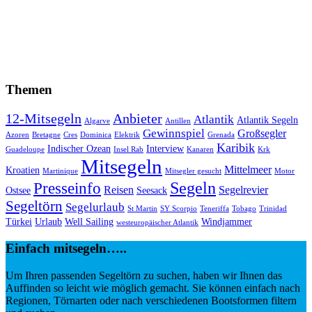
Themen
12-Mitsegeln
Anbieter
Atlantik
Atlantik Segeln
Algarve
Antillen
Gewinnspiel
Großsegler
Azoren
Bretagne
Cres
Dominica
Elektrik
Grenada
Karibik
Indischer Ozean
Interview
Guadeloupe
Insel Rab
Kanaren
Krk
Mitsegeln
Mittelmeer
Kroatien
Martinique
Mitsegler gesucht
Motor
Segeln
Presseinfo
Reisen
Segelrevier
Ostsee
Seesack
Segeltörn
Segelurlaub
St Martin
SY Scorpio
Teneriffa
Tobago
Trinidad
Türkei
Urlaub
Well Sailing
Windjammer
westeuropäischer Atlantik
Einfach mitsegeln…..
Um Ihren passenden Segeltörn zu suchen, haben wir Ihnen das
Auffinden so leicht wie möglich gemacht. Sie können einfach nach
Regionen, Törnarten oder nach verschiedenen Bootsformen filtern