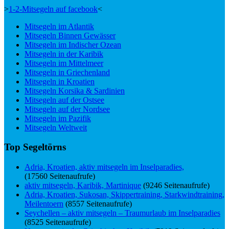
>
1-2-Mitsegeln auf facebook
<
Mitsegeln im Atlantik
Mitsegeln Binnen Gewässer
Mitsegeln im Indischer Ozean
Mitsegeln in der Karibik
Mitsegeln im Mittelmeer
Mitsegeln in Griechenland
Mitsegeln in Kroatien
Mitsegeln Korsika & Sardinien
Mitsegeln auf der Ostsee
Mitsegeln auf der Nordsee
Mitsegeln im Pazifik
Mitsegeln Weltweit
Top Segeltörns
Adria, Kroatien, aktiv mitsegeln im Inselparadies,
(17560 Seitenaufrufe)
aktiv mitsegeln, Karibik, Martinique
(9246 Seitenaufrufe)
Adria, Kroatien, Sukosan, Skippertraining, Starkwindtraining,
Meilentoern
(8557 Seitenaufrufe)
Seychellen – aktiv mitsegeln – Traumurlaub im Inselparadies
(8525 Seitenaufrufe)