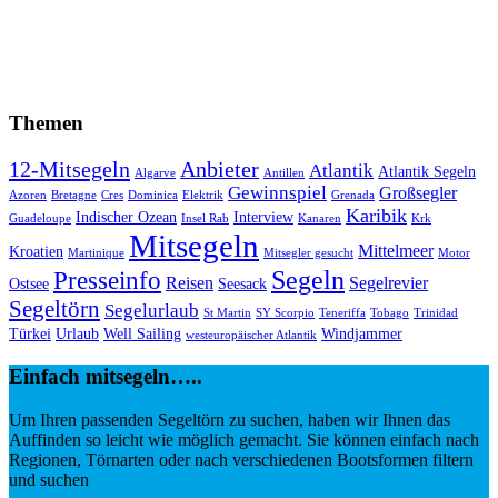
Themen
12-Mitsegeln
Anbieter
Atlantik
Atlantik Segeln
Algarve
Antillen
Gewinnspiel
Großsegler
Azoren
Bretagne
Cres
Dominica
Elektrik
Grenada
Karibik
Indischer Ozean
Interview
Guadeloupe
Insel Rab
Kanaren
Krk
Mitsegeln
Mittelmeer
Kroatien
Martinique
Mitsegler gesucht
Motor
Segeln
Presseinfo
Reisen
Segelrevier
Ostsee
Seesack
Segeltörn
Segelurlaub
St Martin
SY Scorpio
Teneriffa
Tobago
Trinidad
Türkei
Urlaub
Well Sailing
Windjammer
westeuropäischer Atlantik
Einfach mitsegeln…..
Um Ihren passenden Segeltörn zu suchen, haben wir Ihnen das
Auffinden so leicht wie möglich gemacht. Sie können einfach nach
Regionen, Törnarten oder nach verschiedenen Bootsformen filtern
und suchen