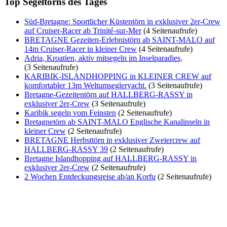
Top Segeltörns des Tages
Süd-Bretagne: Sportlicher Küstentörn in exklusiver 2er-Crew
auf Cruiser-Racer ab Trinité-sur-Mer
(4 Seitenaufrufe)
BRETAGNE Gezeiten-Erlebnistörn ab SAINT-MALO auf
14m Cruiser-Racer in kleiner Crew
(4 Seitenaufrufe)
Adria, Kroatien, aktiv mitsegeln im Inselparadies,
(3 Seitenaufrufe)
KARIBIK-ISLANDHOPPING in KLEINER CREW auf
komfortabler 13m Weltumsegleryacht.
(3 Seitenaufrufe)
Bretagne-Gezeitentörn auf HALLBERG-RASSY in
exklusiver 2er-Crew
(3 Seitenaufrufe)
Karibik segeln vom Feinsten
(2 Seitenaufrufe)
Bretagnetörn ab SAINT-MALO Englische Kanalinseln in
kleiner Crew
(2 Seitenaufrufe)
BRETAGNE Herbsttörn in exklusiver Zweiercrew auf
HALLBERG-RASSY 39
(2 Seitenaufrufe)
Bretagne Islandhopping auf HALLBERG-RASSY in
exklusiver 2er-Crew
(2 Seitenaufrufe)
2 Wochen Entdeckungsreise ab/an Korfu
(2 Seitenaufrufe)