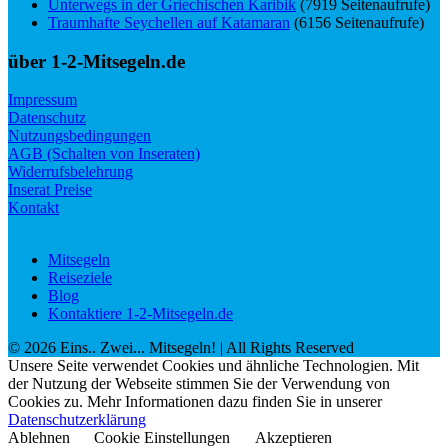
Unterwegs in der Griechischen Karibik
(7919 Seitenaufrufe)
Traumhafte Seychellen auf Katamaran
(6156 Seitenaufrufe)
über 1-2-Mitsegeln.de
Impressum
Datenschutz
Nutzungsbedingungen
AGB (Schalten von Inseraten)
Widerrufsbelehrung
Inserat Preise
Kontakt
Mitsegeln
Reiseziele
Blog
Kontaktiere 1-2-Mitsegeln.de
©
2026
Eins.. Zwei... Mitsegeln!
| All Rights Reserved
Unsere Seite verwendet Cookies und ähnliche Technologien. Mit
der Nutzung der Webseite stimmen Sie der Verwendung von
Cookies zu. Mehr Informationen dazu finden Sie in unserer
Datenschutzerklärung
Ablehnen
Cookie Einstellungen
Akzeptieren