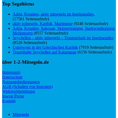
Top Segeltörns
Adria, Kroatien, aktiv mitsegeln im Inselparadies,
(17561 Seitenaufrufe)
aktiv mitsegeln, Karibik, Martinique
(9246 Seitenaufrufe)
Adria, Kroatien, Sukosan, Skippertraining, Starkwindtraining,
Meilentoern
(8557 Seitenaufrufe)
Seychellen – aktiv mitsegeln – Traumurlaub im Inselparadies
(8526 Seitenaufrufe)
Unterwegs in der Griechischen Karibik
(7919 Seitenaufrufe)
Traumhafte Seychellen auf Katamaran
(6156 Seitenaufrufe)
über 1-2-Mitsegeln.de
Impressum
Datenschutz
Nutzungsbedingungen
AGB (Schalten von Inseraten)
Widerrufsbelehrung
Inserat Preise
Kontakt
Mitsegeln