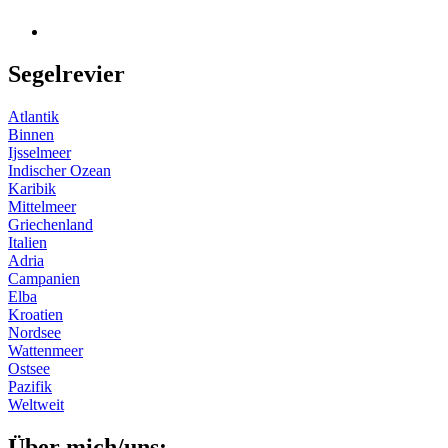
Segelrevier
Atlantik
Binnen
Ijsselmeer
Indischer Ozean
Karibik
Mittelmeer
Griechenland
Italien
Adria
Campanien
Elba
Kroatien
Nordsee
Wattenmeer
Ostsee
Pazifik
Weltweit
Über mich/uns: