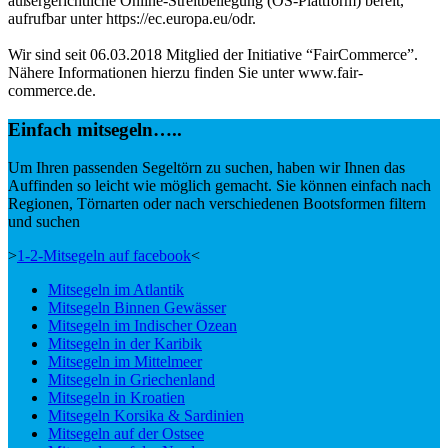
außergerichtliche Online-Streitbeilegung (OS-Plattform) bereit,
aufrufbar unter https://ec.europa.eu/odr.
Wir sind seit 06.03.2018 Mitglied der Initiative “FairCommerce”.
Nähere Informationen hierzu finden Sie unter www.fair-
commerce.de.
Einfach mitsegeln…..
Um Ihren passenden Segeltörn zu suchen, haben wir Ihnen das
Auffinden so leicht wie möglich gemacht. Sie können einfach nach
Regionen, Törnarten oder nach verschiedenen Bootsformen filtern
und suchen
>
1-2-Mitsegeln auf facebook
<
Mitsegeln im Atlantik
Mitsegeln Binnen Gewässer
Mitsegeln im Indischer Ozean
Mitsegeln in der Karibik
Mitsegeln im Mittelmeer
Mitsegeln in Griechenland
Mitsegeln in Kroatien
Mitsegeln Korsika & Sardinien
Mitsegeln auf der Ostsee