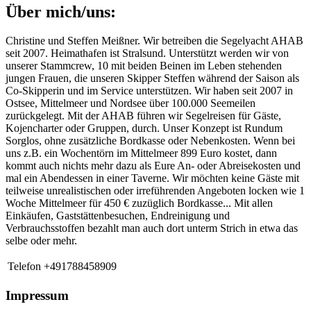
Über mich/uns:
Christine und Steffen Meißner. Wir betreiben die Segelyacht AHAB
seit 2007. Heimathafen ist Stralsund. Unterstützt werden wir von
unserer Stammcrew, 10 mit beiden Beinen im Leben stehenden
jungen Frauen, die unseren Skipper Steffen während der Saison als
Co-Skipperin und im Service unterstützen. Wir haben seit 2007 in
Ostsee, Mittelmeer und Nordsee über 100.000 Seemeilen
zurückgelegt. Mit der AHAB führen wir Segelreisen für Gäste,
Kojencharter oder Gruppen, durch. Unser Konzept ist Rundum
Sorglos, ohne zusätzliche Bordkasse oder Nebenkosten. Wenn bei
uns z.B. ein Wochentörn im Mittelmeer 899 Euro kostet, dann
kommt auch nichts mehr dazu als Eure An- oder Abreisekosten und
mal ein Abendessen in einer Taverne. Wir möchten keine Gäste mit
teilweise unrealistischen oder irreführenden Angeboten locken wie 1
Woche Mittelmeer für 450 € zuzüglich Bordkasse... Mit allen
Einkäufen, Gaststättenbesuchen, Endreinigung und
Verbrauchsstoffen bezahlt man auch dort unterm Strich in etwa das
selbe oder mehr.
Telefon
+491788458909
Impressum