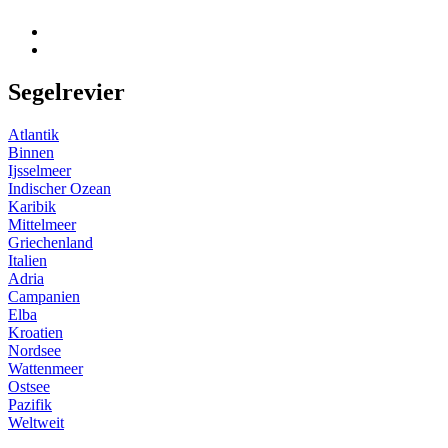
Segelrevier
Atlantik
Binnen
Ijsselmeer
Indischer Ozean
Karibik
Mittelmeer
Griechenland
Italien
Adria
Campanien
Elba
Kroatien
Nordsee
Wattenmeer
Ostsee
Pazifik
Weltweit