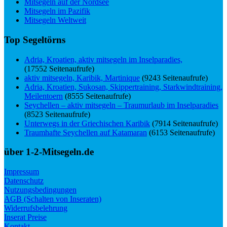
Mitsegeln auf der Nordsee
Mitsegeln im Pazifik
Mitsegeln Weltweit
Top Segeltörns
Adria, Kroatien, aktiv mitsegeln im Inselparadies,
(17552 Seitenaufrufe)
aktiv mitsegeln, Karibik, Martinique
(9243 Seitenaufrufe)
Adria, Kroatien, Sukosan, Skippertraining, Starkwindtraining,
Meilentoern
(8555 Seitenaufrufe)
Seychellen – aktiv mitsegeln – Traumurlaub im Inselparadies
(8523 Seitenaufrufe)
Unterwegs in der Griechischen Karibik
(7914 Seitenaufrufe)
Traumhafte Seychellen auf Katamaran
(6153 Seitenaufrufe)
über 1-2-Mitsegeln.de
Impressum
Datenschutz
Nutzungsbedingungen
AGB (Schalten von Inseraten)
Widerrufsbelehrung
Inserat Preise
Kontakt